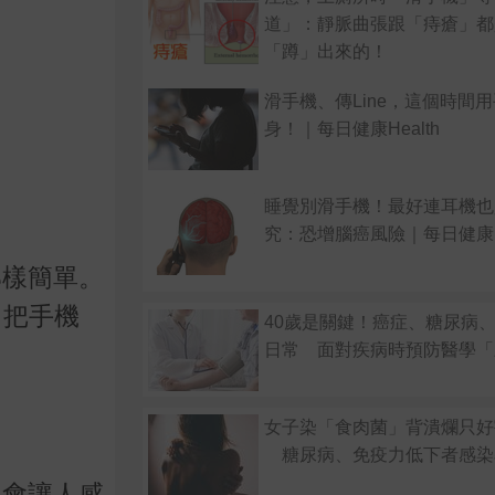
道」：靜脈曲張跟「痔瘡」都
「蹲」出來的！
滑手機、傳Line，這個時間
身！｜每日健康Health
睡覺別滑手機！最好連耳機也
究：恐增腦癌風險｜每日健康 He
那樣簡單。
，把手機
40歲是關鍵！癌症、糖尿病
日常 面對疾病時預防醫學「
女子染「食肉菌」背潰爛只好
糖尿病、免疫力低下者感染
，會讓人感