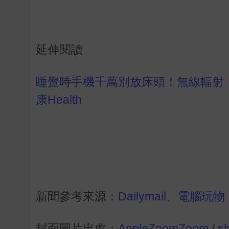
延伸閱讀
睡覺時手機千萬別放床頭！無線輻射
康Health
新聞參考來源：
Dailymail
、
電腦玩物
封面圖片出處：
AppleZoomZoom
/
sh