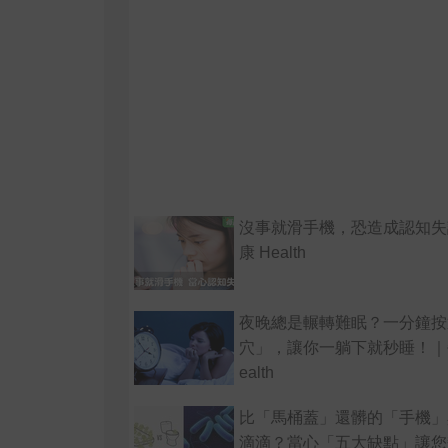
沒事就滑手機，恐造成認知失
康 Health
夜晚總是輾轉難眠？一分鐘按
穴」，讓你一躺下就秒睡！｜
ealth
比「馬桶蓋」還髒的「手機」
滴滴？當心「五大缺點」讓您