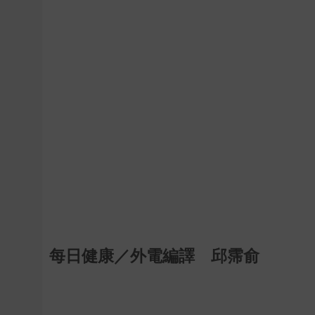
每日健康／外電編譯 邱霈俞