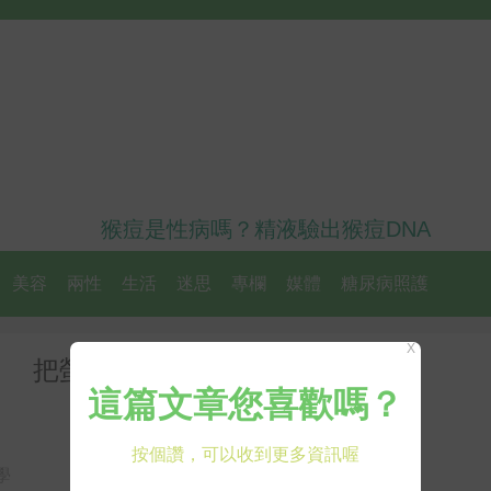
猴痘是性病嗎？精液驗出猴痘DNA
美容
兩性
生活
迷思
專欄
媒體
糖尿病照護
X
？ 把螢幕調灰降低使用慾｜每日
學