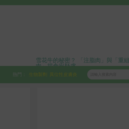
雪花牛的秘密？ 「注脂肉」與「重
肉」揭食安疑慮
熱門：
生物製劑
異位性皮膚炎