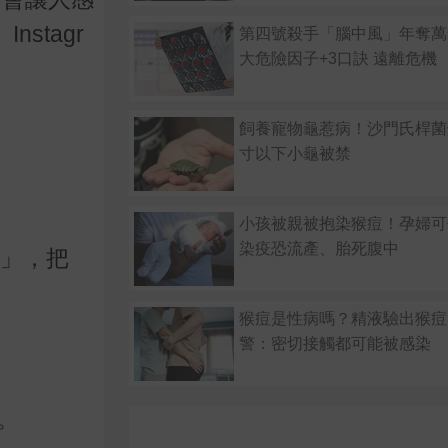
stagr
第四號殺手「腦中風」年奪萬
大危險因子+3口訣 遠離危機
飼養寵物龜惹病！沙門氏桿菌
寸以下小龜被禁
小孩被親被抱染猴痘！孕婦
染疫恐流產、胎死腹中
節」，把
猴痘是性病嗎？精液驗出猴痘
警：密切接觸都可能被感染
。