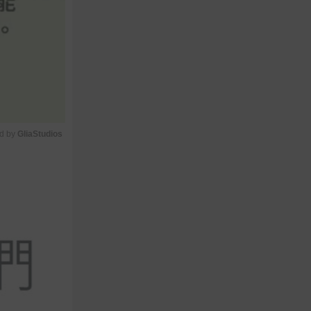
d by 
GliaStudios
M