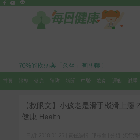
70%的疾病與「久坐」有關聯！
首頁
報導
健康
預防
新聞
中醫
飲食
運動
減重
【救眼文】小孩老是滑手機滑上癮
健康 Health
| 日期:
2018-01-26
| 責任編輯:
邱霈俞
| 分類:
流行病