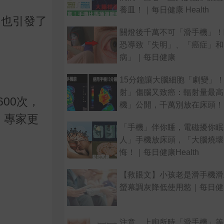
養皿！｜每日健康 Health
它也引發了
關燈後千萬不可「滑手機」！
恐導致「失明」、「癌症」和
病」｜每日健康
15分鐘讓大腦細胞「劇變」
射」傷腦又致癌：輻射量最高
00次，
機」公開，千萬別放在床頭！
，專家更
「手機」伴你睡，電磁擾你眠
人」手機放床頭，「大腦燒壞
悔！｜每日健康Health
【救眼文】小孩老是滑手機滑
螢幕調灰降低使用慾｜每日健康 
注意，上廁所時「滑手機」等