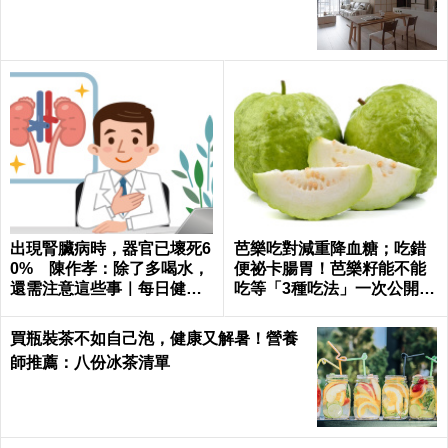
出現腎臟病時，器官已壞死6
芭樂吃對減重降血糖；吃錯
0% 陳作孝：除了多喝水，
便祕卡腸胃！芭樂籽能不能
還需注意這些事｜每日健康
吃等「3種吃法」一次公開｜
Health
每日健康 Health
買瓶裝茶不如自己泡，健康又解暑！營養
師推薦：八份冰茶清單