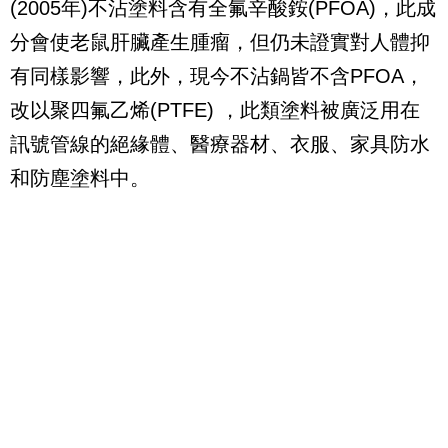
(2005
年
)
不沾塗料含有全氟辛酸銨
(PFOA)
，此成
分會使老鼠肝臟產生腫瘤，但仍未證實對人體抑
有同樣影響，此外，現今不沾鍋皆不含
PFOA
，
改以聚四氟乙烯
(PTFE)
，此類塗料被廣泛用在
訊號管線的絕緣體、醫療器材、衣服、家具防水
和防塵塗料中。