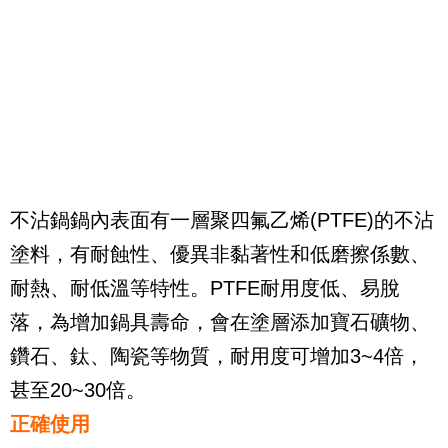
不沾鍋鍋內表面有一層聚四氟乙烯
(PTFE)
的不沾
塗料，有耐蝕性、優異非黏著性和低磨擦係數、
耐熱、耐低溫等特性。
PTFE
耐用度低、易脫
落，為增加鍋具壽命，會在塗層添加寶石礦物、
鑽石、鈦、陶瓷等物質，耐用度可增加
3~4
倍，
甚至
20~30
倍。
正確使用