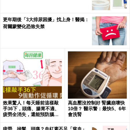
更年期後「3大排尿困擾」找上身！醫揭：
荷爾蒙變化恐致失禁
效果驚人！每天睡前這樣敲
高血壓沒控制好 腎臟崩壞快
手36下，頭痛、腸胃不適、
10倍？ 醫示警：最快5、6年
疲勞全消失，還能預防腦中
會洗腎
風！｜每日健康Health
疲勞、掉髮、頭痛？血紅素不足「貧血」