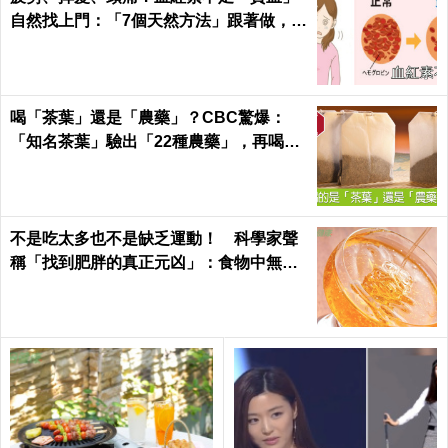
自然找上門：「7個天然方法」跟著做，杜
絕貧血只要一種水果！
喝「茶葉」還是「農藥」？CBC驚爆：
「知名茶葉」驗出「22種農藥」，再喝癌
症、賀爾蒙失調找上門｜每日健康 Health
不是吃太多也不是缺乏運動！ 科學家聲
稱「找到肥胖的真正元凶」：食物中無處
不在