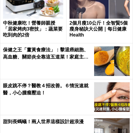
中秋健康吃！營養師親授
2個月瘦10公斤！全智賢5個
「居家烤肉3密技」：蔬菜要
瘦身秘訣大公開｜每日健康
吃到肉的2倍
Health
保健之王「薑黃食療法」：擊退癌細胞、
高血糖、關節炎全靠這五道菜！家庭主婦
必學｜每日健康Health
眼皮跳不停？醫教４招改善。６情況速就
醫，小心腫瘤壓迫！
甜到長螞蟻！兩人世界這樣設計超浪漫