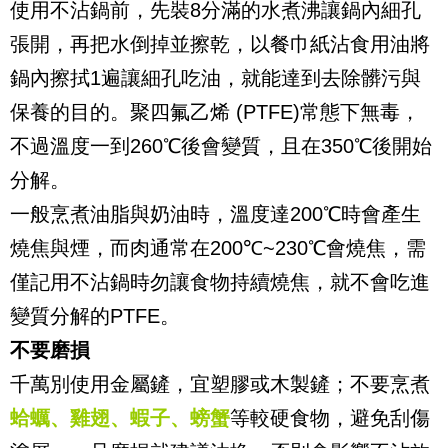
使用不沾鍋前，先裝
8
分滿的水煮沸讓鍋內細孔
張開，再把水倒掉並擦乾，以餐巾紙沾食用油將
鍋內擦拭
1
遍讓細孔吃油，就能達到去除髒污與
保養的目的。聚四氟乙烯
(PTFE)
常態下無毒，
不過溫度一到
260
℃後會變質，且在
350
℃後開始
分解。
一般烹煮油脂與奶油時，溫度達
200
℃時會產生
燒焦與煙，而肉通常在
200
℃
~230
℃會燒焦，需
僅記用不沾鍋時勿讓食物持續燒焦，就不會吃進
變質分解的
PTFE
。
不要磨損
千萬別使用金屬鏟，宜塑膠或木製鏟；不要烹煮
蛤蠣、雞翅、蝦子、螃蟹
等較硬食物，避免刮傷