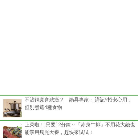
不沾鍋竟會致癌？ 鍋具專家： 謹記5招安心用，
但別煮這4種食物
上菜啦！ 只要12分鐘～「赤身牛排」不用花大錢也
能享用燭光大餐，趕快來試試！