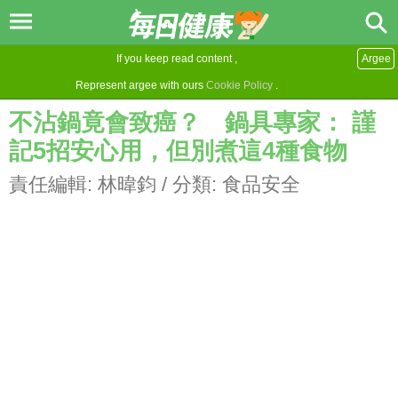
If you keep read content ,
Argee
Represent argee with ours
Cookie Policy
.
不沾鍋竟會致癌？ 鍋具專家： 謹
記5招安心用，但別煮這4種食物
責任編輯:
林暐鈞
/ 分類:
食品安全