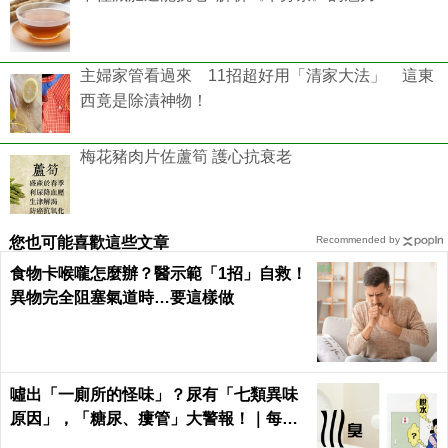
主婦家管看過來 11招超好用「清家大法」 這東
西竟是除漬神物！
梅花豬肉片佐蘆筍 護心抗衰老
您也可能喜歡這些文章
Recommended by
食物卡喉嚨怎麼辦？醫示範「1招」自救！
異物完全阻塞氣道時…要這樣做
噓出「一廁所的怪味」？尿有「七類異味
原因」，「糖尿、瘻管」大警報！｜每日
健康Health