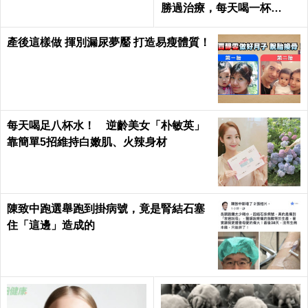
勝過治療，每天喝一杯
「它」血管越喝越年輕！
產後這樣做 揮別漏尿夢靨 打造易瘦體質！
每天喝足八杯水！ 逆齡美女「朴敏英」
靠簡單5招維持白嫩肌、火辣身材
陳致中跑選舉跑到掛病號，竟是腎結石塞
住「這邊」造成的