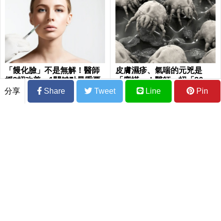
「饅化臉」不是無解！醫師
皮膚濕疹、氣喘的元兇是
授3招改善 1關鍵點最重要
「塵蟎」！醫師一招「30
秒」消滅床單惡蟲｜每日健
分享
Share
Tweet
Line
Pin
康 Health
爬樓梯容易喘、膝蓋無力？神經科名醫「1
0秒伸展法」兩招擊敗退化關節，找回年輕
腳骨不求人｜每日健康 Health
拜拜用芭樂、釋迦「有籽水果」對神大不
敬？3個禁忌達人來解答