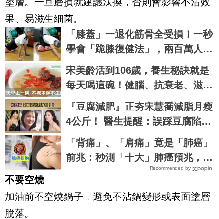
塗層。一旦磨損就建議汰換，否則會影響不沾效
果、易滋生細菌。
「膝蓋」一退化筋骨全受損！一秒
學會「跪膝復健法」，兩百萬人見
證的不老伸展術｜每日健康 Healt
宋美齡活到106歲，養生秘訣就是
h
每天喝這碗！健腦、抗衰老、滋補
養顏｜每日健康 Health
『豆腐減肥』正夯宋慧喬減脂月瘦
4公斤！ 醫生提醒：誤踩豆腐陷阱
小心越減越肥
「背痛」、「肩痛」竟是「肺癌」
前兆：秒測「十大」肺癌預兆，提
Recommended by
早發現治癒率飆升50%！
不要空燒
加油前不空燒鍋子，避免不沾鍋變形或表面塗層
脫落。