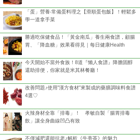
「蛋」營養‧常備蛋料理之【滑順蛋包飯】！輕鬆多
學一道拿手菜
勝過吃保健食品！「黃金南瓜」養生兩食譜，顧腸
胃、「降血糖」效果看得見｜每日健康Health
今天開始不當外食族！8道『懶人食譜』降膽固醇
還助排便，你家就是米其林餐廳！
改善問題♪使用”漢方食材”來製成的藥膳調味料食譜
4選♡
火辣身材全靠「排毒」！ 孝敏自製「腸胃排毒
飲」讓全身曲線凹凸有致
不僅減肥還能抗老♪解析《牛蒡茶》的魅力