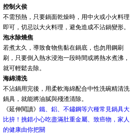
控制火侯
不需預熱，只要鍋面乾燥時，用中火或小火料理
即可，切忌以大火料理，避免造成不沾鍋變形。
泡水除燒焦
若煮太久，導致食物焦黏在鍋底，也勿用鋼刷
刷，只要倒入熱水浸泡一段時間或將熱水煮沸，
就可輕鬆去除。
海綿清洗
不沾鍋用完後，用柔軟海綿配合中性洗碗精清洗
鍋具，就能將油膩與殘渣清除。
《延伸閱讀》
鐵、鋁、不鏽鋼等六種常見鍋具大
比拚！挑錯小心吃盡滿肚重金屬、致癌物，家人
的健康由你把關