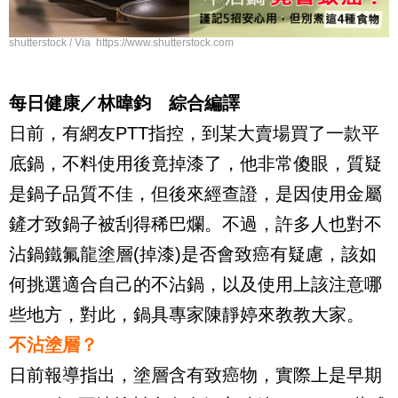
shutterstock / Via https://www.shutterstock.com
每日健康／林暐鈞 綜合編譯
日前，有網友
PTT
指控，到某大賣場買了一款平
底鍋，不料使用後竟掉漆了，他非常傻眼，質疑
是鍋子品質不佳，但後來經查證，是因使用金屬
鏟才致鍋子被刮得稀巴爛。不過，許多人也對不
沾鍋鐵氟龍塗層
(
掉漆
)
是否會致癌有疑慮，該如
何挑選適合自己的不沾鍋，以及使用上該注意哪
些地方，對此，鍋具專家陳靜婷來教教大家。
不沾塗層？
日前報導指出，塗層含有致癌物，實際上是早期