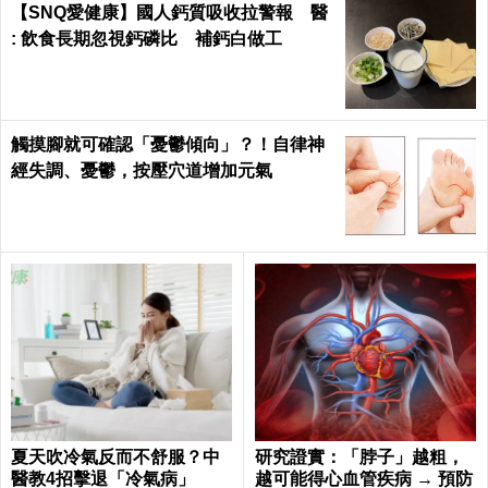
【SNQ愛健康】國人鈣質吸收拉警報 醫
: 飲食長期忽視鈣磷比 補鈣白做工
觸摸腳就可確認「憂鬱傾向」？！自律神
經失調、憂鬱，按壓穴道增加元氣
夏天吹冷氣反而不舒服？中
研究證實：「脖子」越粗，
醫教4招擊退「冷氣病」
越可能得心血管疾病 → 預防