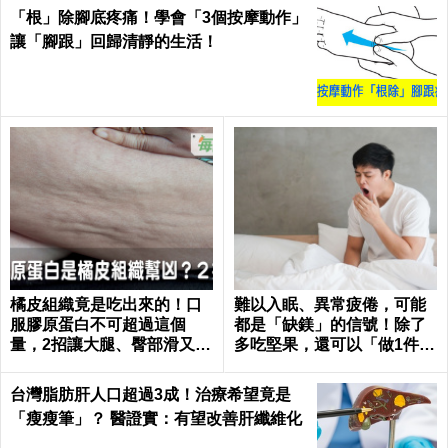
「根」除腳底疼痛！學會「3個按摩動作」
讓「腳跟」回歸清靜的生活！
橘皮組織竟是吃出來的！口
難以入眠、異常疲倦，可能
服膠原蛋白不可超過這個
都是「缺鎂」的信號！除了
量，2招讓大腿、臀部滑又嫩
多吃堅果，還可以「做1件
｜每日健康 Health
事」把鎂補足
台灣脂肪肝人口超過3成！治療希望竟是
「瘦瘦筆」？ 醫證實：有望改善肝纖維化