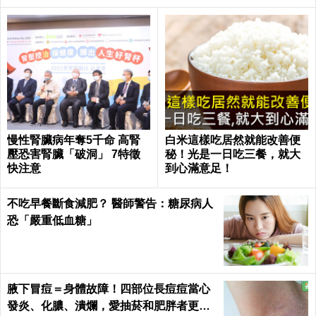
慢性腎臟病年奪5千命 高腎
白米這樣吃居然就能改善便
壓恐害腎臟「破洞」 7特徵
秘！光是一日吃三餐，就大
快注意
到心滿意足！
不吃早餐斷食減肥？ 醫師警告：糖尿病人
恐「嚴重低血糖」
腋下冒痘＝身體故障！四部位長痘痘當心
發炎、化膿、潰爛，愛抽菸和肥胖者更要