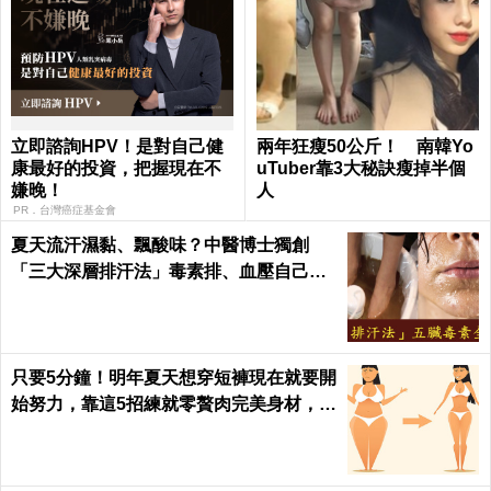
立即諮詢HPV！是對自己健
兩年狂瘦50公斤！ 南韓Yo
康最好的投資，把握現在不
uTuber靠3大秘訣瘦掉半個
嫌晚！
人
PR．台灣癌症基金會
夏天流汗濕黏、飄酸味？中醫博士獨創
「三大深層排汗法」毒素排、血壓自己降
回去｜每日健康Health
只要5分鐘！明年夏天想穿短褲現在就要開
始努力，靠這5招練就零贅肉完美身材，怎
麼看都是女神｜每日健康 Health