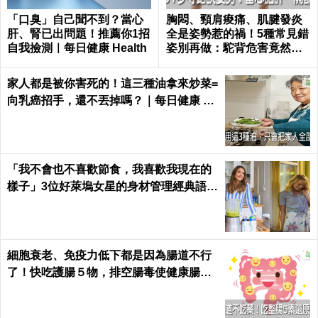
「口臭」自己聞不到？當心
胸悶、頸肩痠痛、肌腱發炎
肝、腎已出問題！推薦你1招
全是姿勢惹的禍！5種常見錯
自我撿測｜每日健康 Health
姿別再做：駝背危害竟然這
麼大...｜每日健康 Health
家人都是被你害死的！這三種油拿來炒菜=
向乳癌招手，還不丟掉嗎？｜每日健康 He
alth
「我不會也不喜歡節食，我喜歡我現在的
樣子」3位好萊塢女星的身材管理經典語
錄...原來她們是這樣瘦身的！
細胞衰老、免疫力低下都是因為腸道不行
了！快吃護腸５物，排空腸毒使健康腸腸
久久｜每日健康 Health