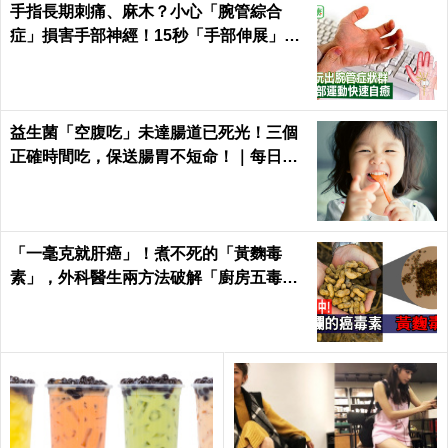
手指長期刺痛、麻木？小心「腕管綜合
症」損害手部神經！15秒「手部伸展」這
樣練，別讓身體空「腕」惜！
益生菌「空腹吃」未達腸道已死光！三個
正確時間吃，保送腸胃不短命！｜每日健
康Health
「一毫克就肝癌」！煮不死的「黃麴毒
素」，外科醫生兩方法破解「廚房五毒
窟」！｜每日健康Health