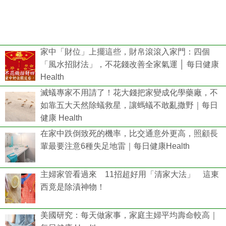
家中「財位」上擺這些，財帛滾滾入家門：四個
「風水招財法」，不花錢改善全家氣運 │ 每日健康
Health
滅蟻專家不用請了！花大錢把家變成化學藥廠，不
如靠五大天然除蟻救星，讓螞蟻不敢亂撒野｜每日
健康 Health
在家中跌倒致死的機率，比交通意外更高，照顧長
輩最要注意6種失足地雷｜每日健康Health
主婦家管看過來 11招超好用「清家大法」 這東
西竟是除漬神物！
美國研究：每天做家事，家庭主婦平均壽命較高｜