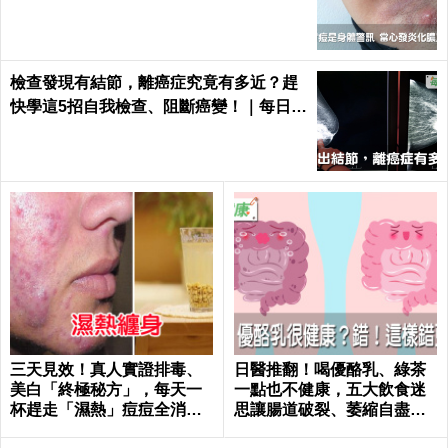
小心｜每日健康 Health
檢查發現有結節，離癌症究竟有多近？趕
快學這5招自我檢查、阻斷癌變！｜每日健
康 Health
三天見效！真人實證排毒、
日醫推翻！喝優酪乳、綠茶
美白「終極秘方」，每天一
一點也不健康，五大飲食迷
杯趕走「濕熱」痘痘全消失
思讓腸道破裂、萎縮自盡｜
｜每日健康Health
每日健康 Health