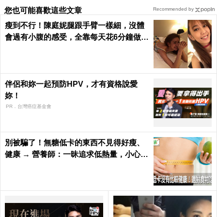
您也可能喜歡這些文章
Recommended by
瘦到不行！陳庭妮腿跟手臂一樣細，沒體
會過有小腹的感受，全靠每天花6分鐘做這
種運動｜每日健康 Health
伴侶和妳一起預防HPV，才有資格說愛
妳！
PR．台灣癌症基金會
別被騙了！無糖低卡的東西不見得好瘦、
健康 → 營養師：一昧追求低熱量，小心猝
死率飆高｜每日健康 Health