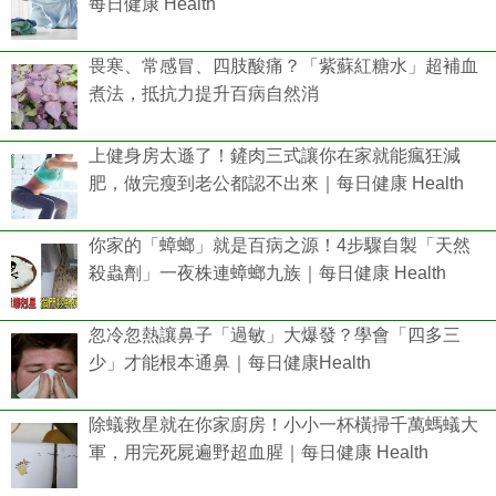
每日健康 Health
畏寒、常感冒、四肢酸痛？「紫蘇紅糖水」超補血
煮法，抵抗力提升百病自然消
上健身房太遜了！鏟肉三式讓你在家就能瘋狂減
肥，做完瘦到老公都認不出來｜每日健康 Health
你家的「蟑螂」就是百病之源！4步驟自製「天然
殺蟲劑」一夜株連蟑螂九族｜每日健康 Health
忽冷忽熱讓鼻子「過敏」大爆發？學會「四多三
少」才能根本通鼻｜每日健康Health
除蟻救星就在你家廚房！小小一杯橫掃千萬螞蟻大
軍，用完死屍遍野超血腥｜每日健康 Health