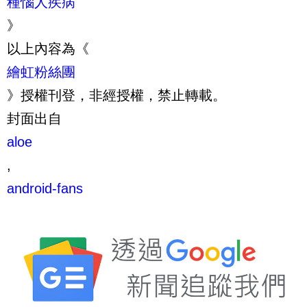
種惱人疾病
》
以上內容為《
繪虹粉絲團
》授權刊登，非經授權，禁止轉載。
封面出自
aloe
,
android-fans