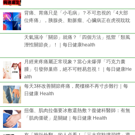
背痛、胃痛只是「小毛病」？不可忽視的「4大部
位疼痛」，胰腺炎、動脈瘤、心臟病正在虎視耽耽
天氣濕冷「關節」就痛？「四個方法」抵禦「類風
溼性關節炎」！｜每日健康health
月經來疼痛屬正常現象？當心未爆彈「巧克力囊
腫」引發卵巢癌，絕不可輕易忽視！｜每日健康He
alth
每天3杯改善關節疼痛，爬樓梯不再寸步難行｜每
日健康 Health
扭傷、肌肉拉傷要冰敷還熱敷？復健科醫師：有無
「肌肉僵硬」是關鍵｜每日健康 Health
有「拇趾外翻」的人必看！「三大穿鞋壞習慣」導