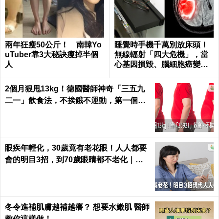
兩年狂瘦50公斤！ 南韓Yo
睡覺時手機千萬別放床頭！
uTuber靠3大秘訣瘦掉半個
無線輻射「四大危機」，當
人
心基因損毀、腦細胞癌變！
｜每日健康Health
2個月狠甩13kg！德國醫師神奇「三五九
二一」飲食法，不挨餓不運動，第一個月
就能見證奇蹟｜每日健康 Health
眼疾年輕化，30歲竟有老花眼！人人都要
會的明目3招，到70歲眼睛都不老化｜每
日健康 Health
冬令進補肌膚越補越癢？ 想要水嫩肌 醫師
教你這樣做！