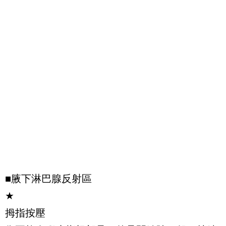
■腋下淋巴腺反射區
★
拇指按壓