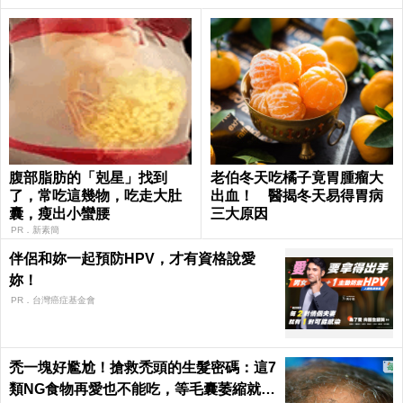
腹部脂肪的「剋星」找到
老伯冬天吃橘子竟胃腫瘤大
了，常吃這幾物，吃走大肚
出血！ 醫揭冬天易得胃病
囊，瘦出小蠻腰
三大原因
PR．新素簡
伴侶和妳一起預防HPV，才有資格說愛
妳！
PR．台灣癌症基金會
禿一塊好尷尬！搶救禿頭的生髮密碼：這7
類NG食物再愛也不能吃，等毛囊萎縮就來