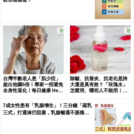
台灣半數老人患「肌少症」
除皺、抗發炎、抗老化是誇
超出他國6倍！專家一招避免
大還是真有效？「玫瑰水」
全身性退化｜每日健康 Healt
怎麼用、哪些人不能用｜每
h
日健康 Health
7成女性患有「乳腺增生」！三分鐘「疏乳
三式」打通淋巴阻塞，乳腺暢通不脹痛｜
每日健康Health