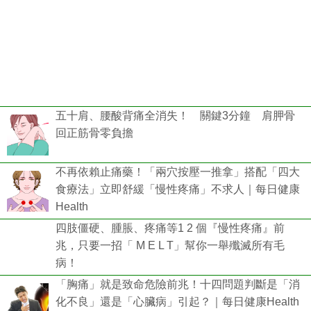
五十肩、腰酸背痛全消失！ 關鍵3分鐘 肩胛骨
回正筋骨零負擔
不再依賴止痛藥！「兩穴按壓一推拿」搭配「四大
食療法」立即舒緩「慢性疼痛」不求人｜每日健康
Health
四肢僵硬、腫脹、疼痛等1 2 個『慢性疼痛』前
兆，只要一招「 M E L T」幫你一舉殲滅所有毛
病！
「胸痛」就是致命危險前兆！十四問題判斷是「消
化不良」還是「心臟病」引起？｜每日健康Health