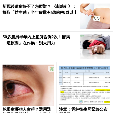
新冠後遺症好不了怎麼辦？ 《刺絡針》：
攝取「益生菌」半年症狀有望緩解6成以上
50多歲男半年內上廁所昏倒2次！醫揭
「這原因」在作祟：別太用力
乾眼症哪些人會得？選用透
注意！雲林衛生局緊急公布