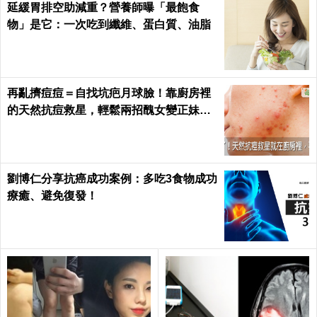
延緩胃排空助減重？營養師曝「最飽食
物」是它：一次吃到纖維、蛋白質、油脂
再亂擠痘痘＝自找坑疤月球臉！靠廚房裡
的天然抗痘救星，輕鬆兩招醜女變正妹｜
每日健康 Health
劉博仁分享抗癌成功案例：多吃3食物成功
療癒、避免復發！