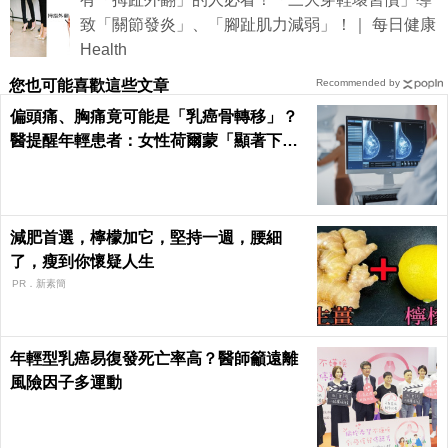
致「關節發炎」、「腳趾肌力減弱」！｜ 每日健康
Health
您也可能喜歡這些文章
Recommended by
偏頭痛、胸痛竟可能是「乳癌骨轉移」？
醫提醒年輕患者：女性荷爾蒙「顯著下
降」最危險
減肥首選，檸檬加它，堅持一週，腰細
了，瘦到你懷疑人生
PR．新素簡
年輕型乳癌易復發死亡率高？醫師籲遠離
風險因子多運動