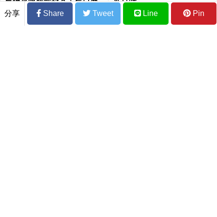
氣隱形眼鏡就好？｜每日健
新足跡
康 Health
分享
Share
Tweet
Line
Pin
生理期可以吃止痛藥嗎？婦產科醫師打
臉：3種人寧願痛死也不能吃｜每日健康 H
ealth
長期沒有性生活會不舉、攝護腺癌，甚至
減壽？醫師說出真相讓所有人都驚訝了！
｜每日健康 Health
2萬人研究證實：6種生活方式可預防「失
智症」！ 這件事顧大腦效果最強