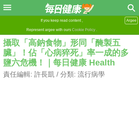
If you keep read content ,
Argee
Represent argee with ours
Cookie Policy
.
攝取「高鈉食物」形同「醃製五
臟」！佔「心病猝死」率一成的多
鹽六危機！｜每日健康 Health
責任編輯:
許長凱
/ 分類:
流行病學