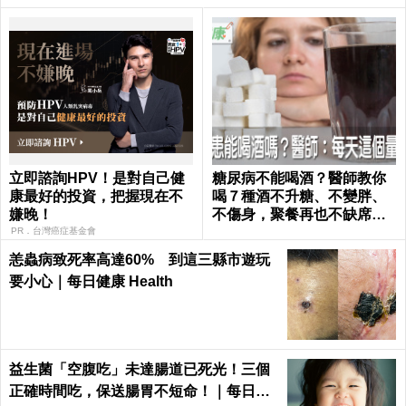
立即諮詢HPV！是對自己健
糖尿病不能喝酒？醫師教你
康最好的投資，把握現在不
喝７種酒不升糖、不變胖、
嫌晚！
不傷身，聚餐再也不缺席｜
每日健康 Health
PR．台灣癌症基金會
恙蟲病致死率高達60% 到這三縣市遊玩
要小心｜每日健康 Health
益生菌「空腹吃」未達腸道已死光！三個
正確時間吃，保送腸胃不短命！｜每日健