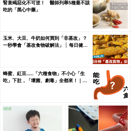
腎衰竭惡化不可逆！ 醫師列舉5種最不該
吃的「黑心中藥」
玉米、大豆、牛奶如何買到「非基改」？
一秒學會「基改食物破解法」 │ 每日健康
Health
蜂蜜、紅豆......「六種食物」不小心「生
吃」下肚，「壞菌、劇毒」全都來！｜每
日健康 Health