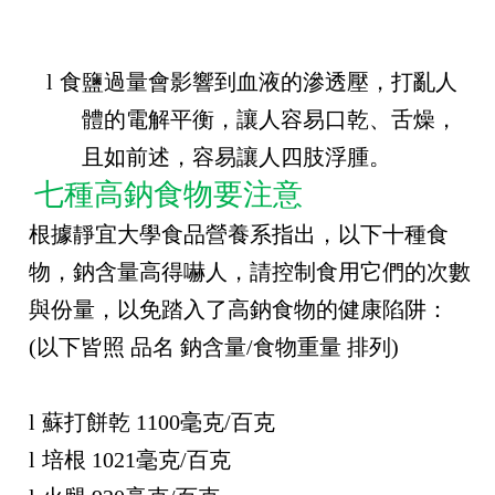
l
食鹽過量會影響到血液的滲透壓，打亂人
體的電解平衡，讓人容易口乾、舌燥，
且如前述，容易讓人四肢浮腫。
七
種高鈉食物要注意
根據靜宜大學食品營養系指出，以下十種食
物，鈉含量高得嚇人，請控制食用它們的次數
與份量，以免踏入了高鈉食物的健康陷阱：
(
以下皆照 品名 鈉含量
/
食物重量 排列
)
l
蘇打餅乾
1100
毫克
/
百克
l
培根
1021
毫克
/
百克