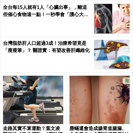
全台每15人就有1人「心臟出事」，離這
些催心食物遠一點！一秒學會「護心大
法」｜每日健康 Health
台灣脂肪肝人口超過3成！治療希望竟是
「瘦瘦筆」？ 醫證實：有望改善肝纖維化
走路其實不算運動？葉文凌
塵蟎還會造成腸胃道腸漏、