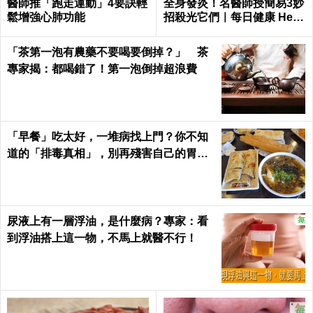
醫師推「跑走運動」4要訣輕
全身發炎！名醫師授簡易3妙
鬆增強心肺功能
招殺光它們｜每日健康 Healt
h
「茶第一泡有農藥不要喝要倒掉？」 茶
專家揭：都喝錯了！第一泡倒掉超浪費
「早餐」吃太好，一堆病找上門？你不知
道的「排毒真相」，別再殘害自己的胃
了！
尿液上有一層浮油，是什麼病？專家：看
到浮油搭上這一物，不馬上就醫不行！