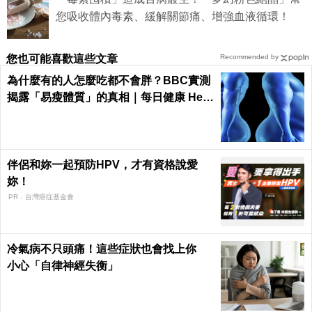
您吸收體內毒素、緩解關節痛、增強血液循環！
您也可能喜歡這些文章
Recommended by
為什麼有的人怎麼吃都不會胖？BBC實測
揭露「易瘦體質」的真相｜每日健康 Heal
th
伴侶和妳一起預防HPV，才有資格說愛
妳！
PR．台灣癌症基金會
冷氣病不只頭痛！這些症狀也會找上你
小心「自律神經失衡」