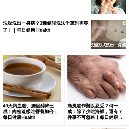
康Health
洗澡洗出一身病？3種錯誤洗法千萬別再犯
了！｜每日健康 Health
40天內血糖、膽固醇降三
痛風發作難以忍受？何一
成！肉桂這樣吃營養加倍｜
成：除了少吃海鮮，還有７
每日健康Health
件事不可忽略｜每日健康 He
alth