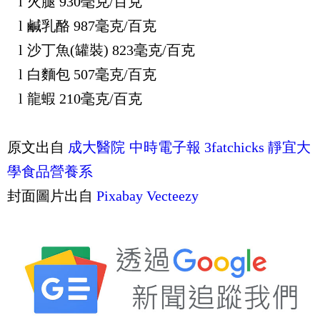
l
火腿
930
毫克
/
百克
l
鹹乳酪
987
毫克
/
百克
l
沙丁魚
(
罐裝
) 823
毫克
/
百克
l
白麵包
507
毫克
/
百克
l
龍蝦
210
毫克
/
百克
原文出自
成大醫院
中時電子報
3fatchicks
靜宜大
學食品營養系
封面圖片出自
Pixabay
Vecteezy