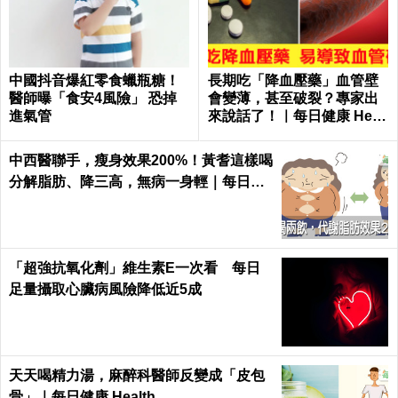
中國抖音爆紅零食蠟瓶糖！
長期吃「降血壓藥」血管壁
醫師曝「食安4風險」 恐掉
會變薄，甚至破裂？專家出
進氣管
來說話了！｜每日健康 Healt
h
中西醫聯手，瘦身效果200%！黃耆這樣喝
分解脂肪、降三高，無病一身輕｜每日健
康 Health
「超強抗氧化劑」維生素E一次看 每日
足量攝取心臟病風險降低近5成
天天喝精力湯，麻醉科醫師反變成「皮包
骨」｜每日健康 Health