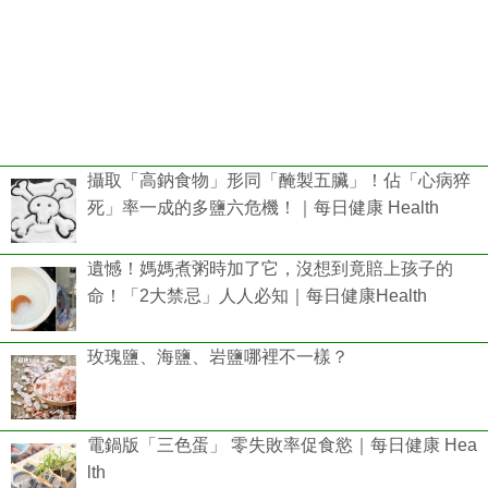
攝取「高鈉食物」形同「醃製五臟」！佔「心病猝
死」率一成的多鹽六危機！｜每日健康 Health
遺憾！媽媽煮粥時加了它，沒想到竟賠上孩子的
命！「2大禁忌」人人必知｜每日健康Health
玫瑰鹽、海鹽、岩鹽哪裡不一樣？
電鍋版「三色蛋」 零失敗率促食慾｜每日健康 Hea
lth