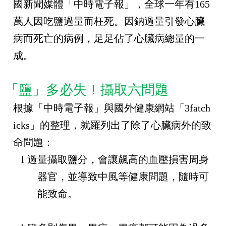
國新聞媒體「中時電子報」，全球一年有
165
萬人因吃鹽過量而枉死。因鈉過量引發心臟
病而死亡的病例，足足佔了心臟病總量的一
成。
「鹽」多必失！攝取六問題
根據「中時電子報」與國外健康網站「
3fatch
icks
」的整理，就羅列出了除了心臟病外的致
命問題：
l
過量攝取鹽分，會讓飆高的血壓損害周身
器官，並導致中風等健康問題，隨時可
能致命。