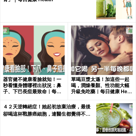
器官健不健康看臉就知！一
單喝豆漿太遜！加這些一起
秒看懂身體哪裡出狀況：鼻
喝，潤燥養顏、性功能大幅
子、下巴長痘最致命｜每日
升級免吃藥｜每日健康 Healt
健康 Health
h
４２天逆轉絕症！她起初放棄治療，最後
卻喝這杯戰勝癌細胞，連醫生都覺得不可
思議｜每日健康 Health