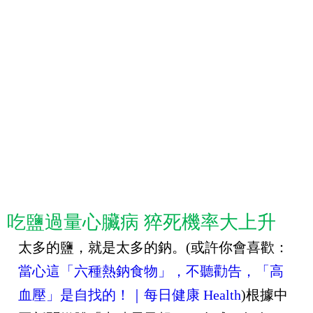
吃鹽過量心臟病 猝死機率大上升
太多的鹽，就是太多的鈉。
(
或許你會喜歡：
當心這「六種熱鈉食物」，不聽勸告，「高
血壓」是自找的！｜每日健康 Health
)
根據中