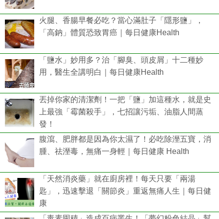
火腿、香腸早餐必吃？當心滿肚子「隱形鹽」，
「高鈉」體質恐致胃癌｜每日健康Health
「鹽水」妙用多？治「腳臭、頭皮屑」十二種妙
用，醫生全講明白｜每日健康Health
丟掉你家的清潔劑！一把「鹽」加這種水，就是史
上最強「霉菌殺手」，七招讓污垢、油脂人間蒸
發！
腹瀉、肥胖都是因為你太濕了！必吃除溼五寶，消
腫、祛溼毒，無痛一身輕｜每日健康 Health
「天然消炎藥」就在廚房裡！每天只要「兩湯
匙」，迅速擊退「關節炎」重返無痛人生｜每日健
康
「毒素囤積」造成百病叢生！「夢幻粉色結晶」幫