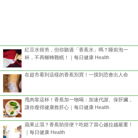
紅豆水很夯，但你聽過「香蕉水」嗎？睡前泡一
杯，不再輾轉難眠！｜每日健康 Health
在超市看到這樣的香蕉別買！一摸到恐會出人命
甩肉靠這杯！香蕉加一物喝：加速代謝、保肝臟，
讓你瘦得健康救肝心｜每日健康 Health
蘋果止瀉？香蕉助排便？吃錯了當心越拉越嚴重！
｜每日健康 Health