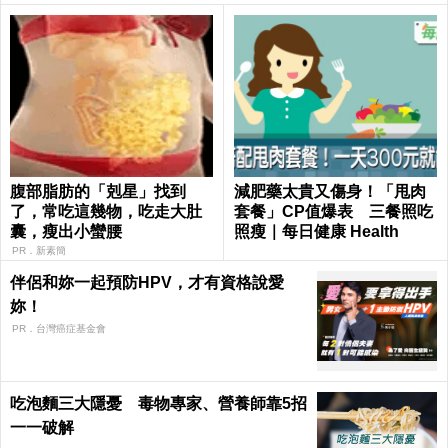
腹部脂肪的「剋星」找到
減肥藥太貴又傷身！「甩肉
了，常吃這幾物，吃走大肚
套餐」CP值爆表 三餐照吃
囊，瘦出小蠻腰
照瘦｜每日健康 Health
PR．新素簡
伴侶和妳一起預防HPV，才有資格說愛
妳！
PR．台灣癌症基金會
吃泡麵三大隱憂 毒物專家、營養師靠5招
一一破解