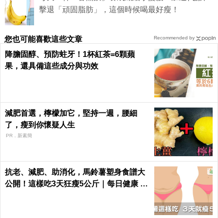
擊退「頑固脂肪」，這個時候喝最好瘦！
您也可能喜歡這些文章
Recommended by
降膽固醇、預防蛀牙！1杯紅茶=6顆蘋
果，還具備這些成分與功效
減肥首選，檸檬加它，堅持一週，腰細
了，瘦到你懷疑人生
PR．新素簡
抗老、減肥、助消化，馬鈴薯塑身食譜大
公開！這樣吃3天狂瘦5公斤｜每日健康 H
ealth