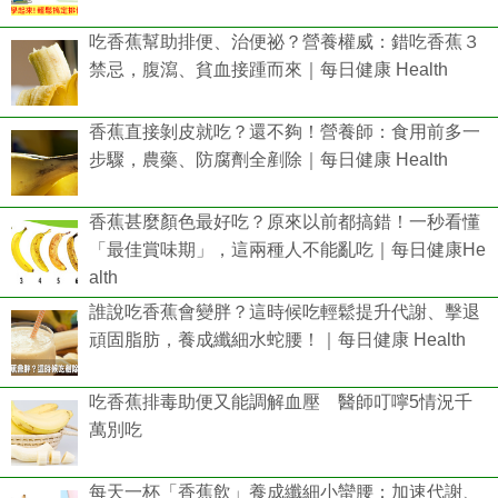
吃香蕉幫助排便、治便祕？營養權威：錯吃香蕉３
禁忌，腹瀉、貧血接踵而來｜每日健康 Health
香蕉直接剝皮就吃？還不夠！營養師：食用前多一
步驟，農藥、防腐劑全剷除｜每日健康 Health
香蕉甚麼顏色最好吃？原來以前都搞錯！一秒看懂
「最佳賞味期」，這兩種人不能亂吃｜每日健康He
alth
誰說吃香蕉會變胖？這時候吃輕鬆提升代謝、擊退
頑固脂肪，養成纖細水蛇腰！｜每日健康 Health
吃香蕉排毒助便又能調解血壓 醫師叮嚀5情況千
萬別吃
每天一杯「香蕉飲」養成纖細小蠻腰：加速代謝、