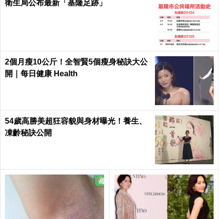
衛生局公布最新「基隆足跡」
2個月瘦10公斤！全智賢5個瘦身秘訣大公
開｜每日健康 Health
54歲高勝美超狂容貌與身材曝光！養生、
凍齡秘訣公開