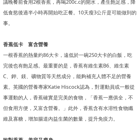
議晚餐前食用2根香蕉，再喝200c.c的開水，產生飽足感，降
低食慾後過半小時再開始吃正餐。10天瘦3公斤是可能做到的
事。
香蕉低卡 富含營養
一根香蕉的熱量約86大卡，遠低於一碗250大卡的白飯，吃
完後也有飽足感。最重要的是，香蕉有維生素B6、維生素
C、鉀、鎂、礦物質等天然成分，能夠補充人體不足的營養
素。英國的營養專家Katie Hiscock認為，對運動員或一般從
事運動的人，香蕉確實是完美的食物，「香蕉一應俱全，不
但食用方便，又富含營養。」此外，香蕉含有水溶性食物纖
維及寡糖，增加腸道內益生菌的數量，提升免疫力。