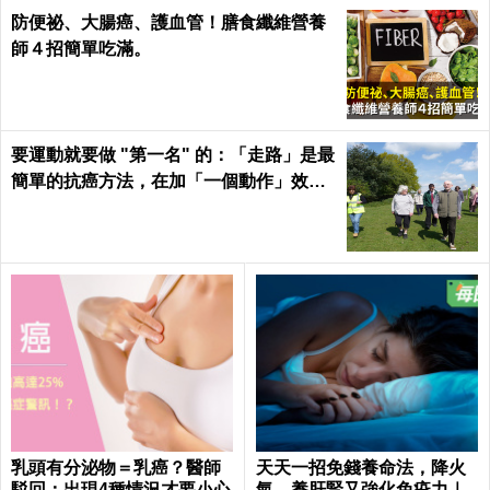
防便祕、大腸癌、護血管！膳食纖維營養
師４招簡單吃滿。
要運動就要做 "第一名" 的：「走路」是最
簡單的抗癌方法，在加「一個動作」效果
倍增！
乳頭有分泌物＝乳癌？醫師
天天一招免錢養命法，降火
駁回：出現4種情況才要小心
氣、養肝腎又強化免疫力｜