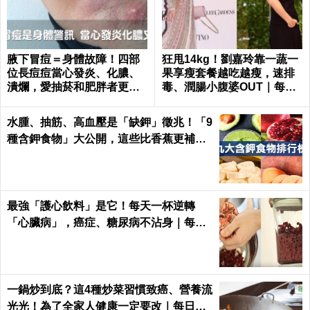
腋下冒痘＝身體故障！四部
狂甩14kg！劉嘉玲靠一蔬一
位長痘痘當心發炎、化膿、
果享瘦套餐越吃越瘦，速排
潰爛，愛抽菸和肥胖者更要
毒、潤腸小腹婆OUT｜每日
小心｜每日健康 Health
健康 Health
水腫、抽筋、高血壓是「缺鉀」徵兆！「9
種含鉀食物」大公開，這些比香蕉更補鉀
｜每日健康 Health
最強「護心飲料」是它！每天一杯逆轉
「心臟病」，癌症、糖尿病不沾身｜每日
健康 Health
一鍋炒到底？這4種炒菜習慣致癌、營養流
光光！為了全家人健康一定要改｜每日健