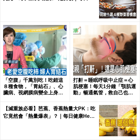
康 Health
「空腹」千萬別吃！吃錯這
打鼾＝睡眠呼吸中止症＝心
８種食物，「胃結石」、心
肌梗塞！每天1分鐘「顎肌運
臟病、視網膜病變全上身｜
動」暢通氣管，救自己也救
每日健康Health
枕邊人｜每日健康 Health
【減重族必看】芭蕉、香蕉熱量大PK：吃
它竟然會「熱量爆表」？｜每日健康Healt
h