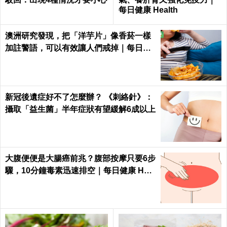
每日健康 Health
澳洲研究發現，把「洋芋片」像香菸一樣
加註警語，可以有效讓人們戒掉｜每日健
康 Health
新冠後遺症好不了怎麼辦？ 《刺絡針》：
攝取「益生菌」半年症狀有望緩解6成以上
大腹便便是大腸癌前兆？腹部按摩只要6步
驟，10分鐘毒素迅速排空｜每日健康 Heal
th