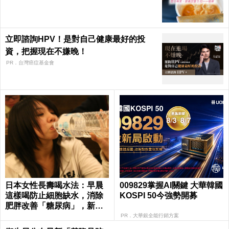
立即諮詢HPV！是對自己健康最好的投
資，把握現在不嫌晚！
PR．台灣癌症基金會
日本女性長壽喝水法：早晨
009829掌握AI關鍵 大華韓國
這樣喝防止細胞缺水，消除
KOSPI 50今強勢開募
肥胖改善「糖尿病」，新陳
代謝加速25%！
PR．大華銀全能行銷方案