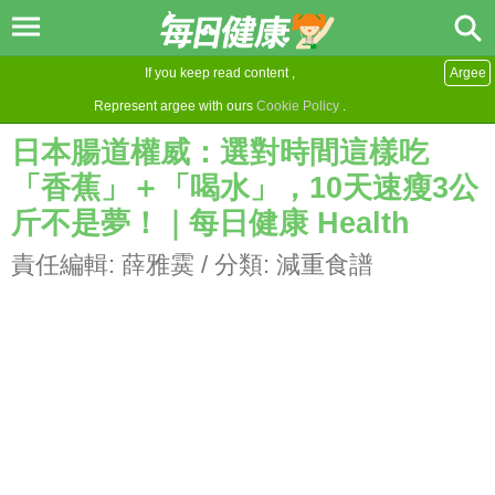
If you keep read content ,
Argee
Represent argee with ours
Cookie Policy
.
日本腸道權威：選對時間這樣吃
「香蕉」＋「喝水」，10天速瘦3公
斤不是夢！｜每日健康 Health
責任編輯:
薛雅霙
/ 分類:
減重食譜