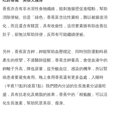
吃對香蕉 美容又瘦身
香蕉亦含有非水溶性食物纖維，能刺激腸壁促進蠕動，幫助
消除便秘。但是「綠色」香蕉富含抗性澱粉，難以被腸道消
化，而且還含有鞣質，具有收斂性，這些要素雖有助改善拉
肚子，卻無法幫助排便，反而有可能繼續便祕。
另外，香蕉富含鉀，鉀能幫助血壓穩定、同時預防運動時易
產生的痙攣，不過醫師提醒，香蕉含鉀量高，會使血液中的
鉀離子升高，降低尿量，提升酸血症、感染的機率，所以腎
病患者要避免食用。晚上食用香蕉還有更多益處，入睡時
（半夜11點到凌晨1點）我們體內分泌的生長激素分泌最旺
盛，具有抗老化及燃脂的效果，香蕉中的「精氨酸」可以活
化生長激素，幫助民眾美容、瘦身。