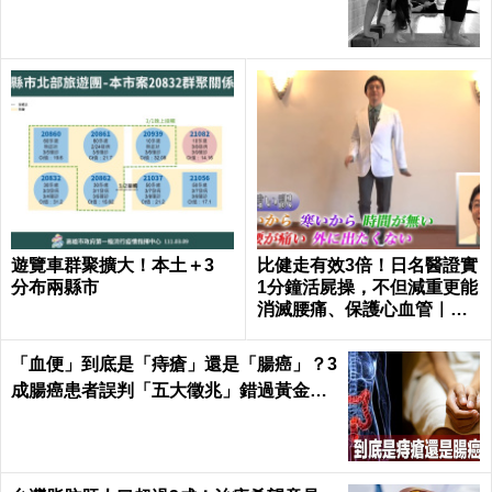
遊覽車群聚擴大！本土＋3
比健走有效3倍！日名醫證實
分布兩縣市
1分鐘活屍操，不但減重更能
消滅腰痛、保護心血管｜每
日健康 Health
「血便」到底是「痔瘡」還是「腸癌」？3
成腸癌患者誤判「五大徵兆」錯過黃金治
療期｜每日健康Health