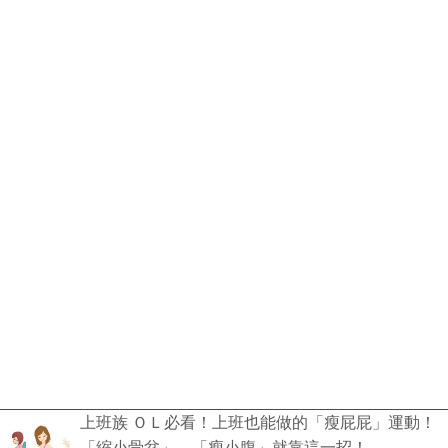
上班族 ＯＬ必看！上班也能做的「瘦屁屁」運動！
「縮小骨盆」、「瘦小腹」就靠這一招！