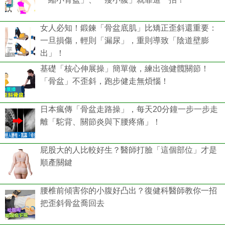
女人必知！鍛鍊「骨盆底肌」比矯正歪斜還重要：
一旦損傷，輕則「漏尿」，重則導致「陰道壁膨
出」！
基礎「核心伸展操」簡單做，練出強健髖關節！
「骨盆」不歪斜，跑步健走無煩惱！
日本瘋傳「骨盆走路操」，每天20分鐘一步一步走
離「駝背、關節炎與下腰疼痛」！
屁股大的人比較好生？醫師打臉「這個部位」才是
順產關鍵
腰椎前傾害你的小腹好凸出？復健科醫師教你一招
把歪斜骨盆喬回去