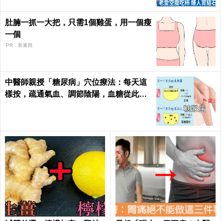
肚腩一抓一大把，只需1個雞蛋，用一個瘦
一個
PR．新素簡
中醫師親授「糖尿病」穴位療法：每天這
樣按，疏通氣血、調節陰陽，血糖從此乖
乖聽話！