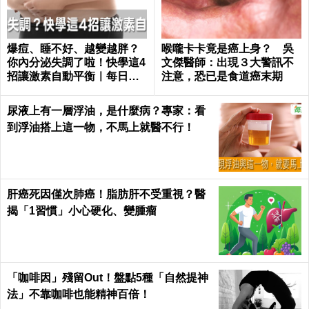
爆痘、睡不好、越變越胖？
喉嚨卡卡竟是癌上身？ 吳
你內分泌失調了啦！快學這4
文傑醫師：出現３大警訊不
招讓激素自動平衡｜每日健
注意，恐已是食道癌末期
康 Health
尿液上有一層浮油，是什麼病？專家：看
到浮油搭上這一物，不馬上就醫不行！
肝癌死因僅次肺癌！脂肪肝不受重視？醫
揭「1習慣」小心硬化、變腫瘤
「咖啡因」殘留Out！盤點5種「自然提神
法」不靠咖啡也能精神百倍！