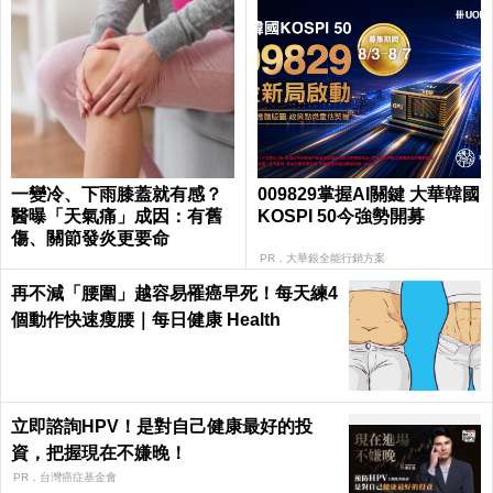
一變冷、下雨膝蓋就有感？
009829掌握AI關鍵 大華韓國
醫曝「天氣痛」成因：有舊
KOSPI 50今強勢開募
傷、關節發炎更要命
PR．大華銀全能行銷方案
再不減「腰圍」越容易罹癌早死！每天練4
個動作快速瘦腰｜每日健康 Health
立即諮詢HPV！是對自己健康最好的投
資，把握現在不嫌晚！
PR．台灣癌症基金會