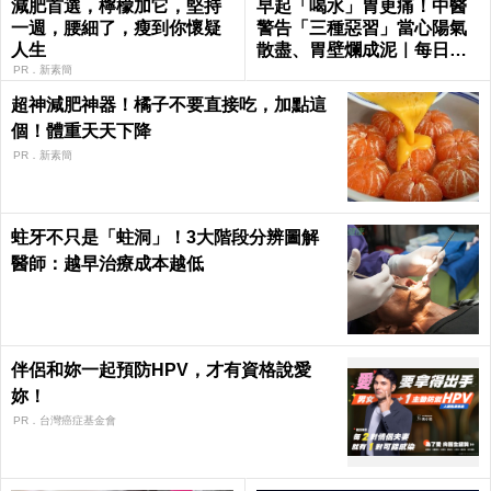
減肥首選，檸檬加它，堅持
早起「喝水」胃更痛！中醫
一週，腰細了，瘦到你懷疑
警告「三種惡習」當心陽氣
人生
散盡、胃壁爛成泥｜每日健
康 Health
PR．新素簡
超神減肥神器！橘子不要直接吃，加點這
個！體重天天下降
PR．新素簡
蛀牙不只是「蛀洞」！3大階段分辨圖解
醫師：越早治療成本越低
伴侶和妳一起預防HPV，才有資格說愛
妳！
PR．台灣癌症基金會