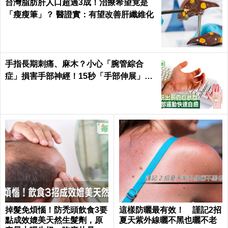
台灣脂肪肝人口超過3成！治療希望竟是
「瘦瘦筆」？ 醫證實：有望改善肝纖維化
手指長期刺痛、麻木？小心「腕管綜合
症」損害手部神經！15秒「手部伸展」這
樣練，別讓身體空「腕」惜！
掉髮免煩惱！防禿頭飲食3要
這樣防曬最有效！ 謹記2招
點成效媲美天然生髮劑，原
夏天紫外線曬不黑也曬不老