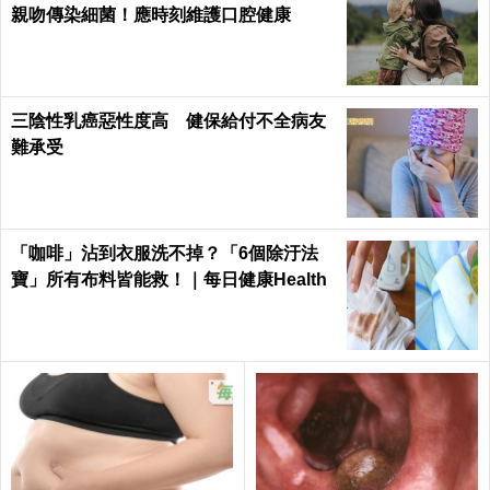
親吻傳染細菌！應時刻維護口腔健康
三陰性乳癌惡性度高 健保給付不全病友
難承受
「咖啡」沾到衣服洗不掉？「6個除汙法
寶」所有布料皆能救！｜每日健康Health