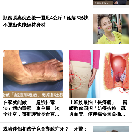
順嬪張嘉倪產後一週甩4公斤！她靠3秘訣
不運動也能維持身材
在家就能做！「超強排毒
上班族最怕「長痔瘡」──醫
法」體內毒素、重金屬一次
師教你四招「防痔措施」疏
全排空，護肝護腎長命百歲
通血管、便便暢快無負擔｜
｜每日健康 Health
每日健康 Health
親吻伴侶和孩子竟會導致蛀牙？ 牙醫：