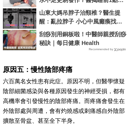
水不足更易發作？醫揭睡前1動作
放鬆自救
山東大媽吊脖子治頸椎？醫生提
醒：亂拉脖子 小心中風癱瘓找上
你
刮痧別用銅板啦！中醫師親授刮痧
秘訣｜每日健康 Health
Recommended by
原因五：慢性陰部疼痛
六百萬名女性患有此症。原因不明，但醫學懷疑
陰部細菌感染與各種原因發生的神經受損，都有
高機率會引發慢性的陰部疼痛。而疼痛會發生在
外陰部處與周遭，會有灼燒感或刺痛感自外陰部
擴散至骨盆、甚至全下半身。