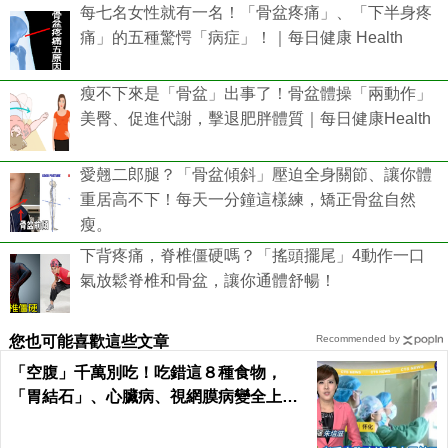
每七名女性就有一名！「骨盆疼痛」、「下半身疼
痛」的五種驚愕「病症」！｜每日健康 Health
瘦不下來是「骨盆」出事了！骨盆體操「兩動作」
美臀、促進代謝，擊退肥胖體質｜每日健康Health
愛翹二郎腿？「骨盆傾斜」壓迫全身關節、讓你體
重居高不下！每天一分鐘這樣練，矯正骨盆自然
瘦。
下背疼痛，脊椎僵硬嗎？「搖頭擺尾」4動作一口
氣放鬆脊椎和骨盆，讓你通體舒暢！
您也可能喜歡這些文章
Recommended by
「空腹」千萬別吃！吃錯這８種食物，
「胃結石」、心臟病、視網膜病變全上身
｜每日健康Health