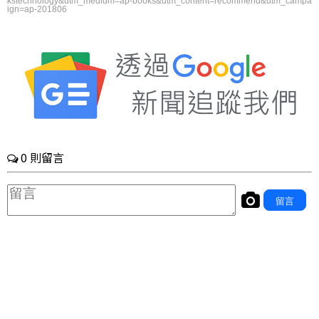
kstechnology&utm_medium=ap-books&utm_content=recommend&utm_campa
ign=ap-201806