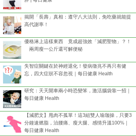
揭開「長壽」真相：遵守八大法則，免吃藥就能提
高代謝率！
優格淋上這樣東西 竟成超強效「減肥聖物」？！
兩周瘦一公斤還可解便秘
失智症關鍵在於神經退化！發病徵兆不再只有健
忘，四大症狀不容忽視｜每日健康 Health
研究：天天開車兩小時恐變笨，激活腦袋靠一招｜
每日健康 Health
【減肥文】甩肉不孤單！這3組雙人瑜珈操，只要3
分鐘速燃脂，治腰痛、瘦大腿、感情升溫100%｜
每日健康 Health