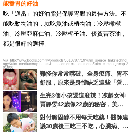
能養胃的好油
吃「適當」的好油脂是保護胃腸的最佳方法。不
能吃動物油的，就吃魚油或植物油：冷壓橄欖
油、冷壓亞麻仁油、冷壓椰子油、優質苦茶油，
都是很好的選擇。
Via http://www.books.com.tw/products/0010787719?utm_source=linkstechnol
ogy&utm_medium=ap-books&utm_content=recommend&utm_campaign=ap-2
01806
難怪你常常嘴破、全身痠痛、胃不
舒服，原來是身體缺乏這些「營養
素」了！｜每日健康 Health
生完3個小孩還這麼辣！凍齡女神
賈靜雯42歲像22歲的秘密，美肌
瘦身就靠做好這3件事｜每日健康
對付膽固醇不用每天吃藥！醫師建
Health
議30歲後三吃三不吃，心臟病、心