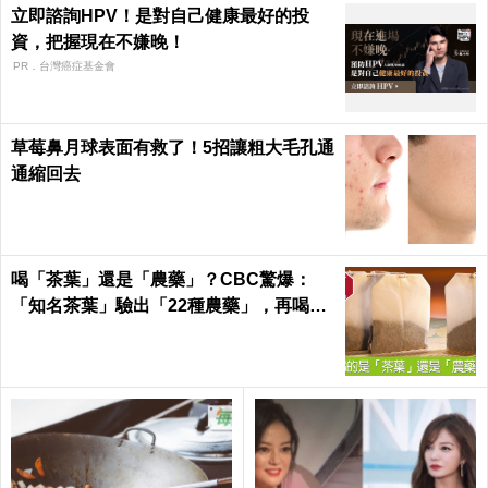
立即諮詢HPV！是對自己健康最好的投
資，把握現在不嫌晚！
PR．台灣癌症基金會
草莓鼻月球表面有救了！5招讓粗大毛孔通
通縮回去
喝「茶葉」還是「農藥」？CBC驚爆：
「知名茶葉」驗出「22種農藥」，再喝癌
症、賀爾蒙失調找上門｜每日健康 Health