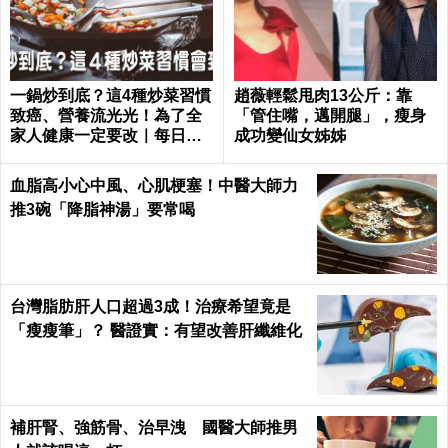
一鍋炒到底？這4種炒菜習慣
趙薇輕鬆甩肉13公斤：靠
致癌、營養流光光！為了全
「管住嘴，邁開腿」，瘦身
家人健康一定要改｜每日健
成功變仙女姊姊
康 Health
血脂高小心中風、心肌梗塞！中醫大師力
推3碗「降脂神湯」要常喝
台灣脂肪肝人口超過3成！治療希望竟是
「瘦瘦筆」？ 醫證實：有望改善肝纖維化
補肝腎、強筋骨、治早洩 國醫大師推男