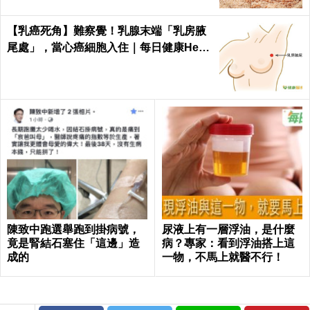
【乳癌死角】難察覺！乳腺末端「乳房腋
尾處」，當心癌細胞入住｜每日健康Healt
h
陳致中跑選舉跑到掛病號，
尿液上有一層浮油，是什麼
竟是腎結石塞住「這邊」造
病？專家：看到浮油搭上這
成的
一物，不馬上就醫不行！