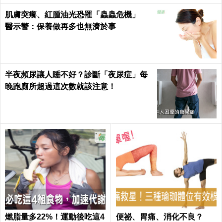
肌膚突癢、紅腫油光恐罹「蟲蟲危機」
醫示警：保養做再多也無濟於事
半夜頻尿讓人睡不好？診斷「夜尿症」每
晚跑廁所超過這次數就該注意！
燃脂量多22%！運動後吃這4
便祕、胃痛、消化不良？