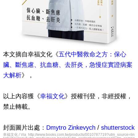
本文摘自幸福文化《
五代中醫救命之方：保心
臟、斷焦慮、抗血糖、去肝炎，急慢症實證病案
大解析
》，
以上內容獲《
幸福文化
》授權刊登，非經授權，
禁止轉載。
封面圖片出處：
Dmytro Zinkevych
/
shutterstock
幸福文化 / Via http://www.books.com.tw/products/0010787719?utm_source=lin