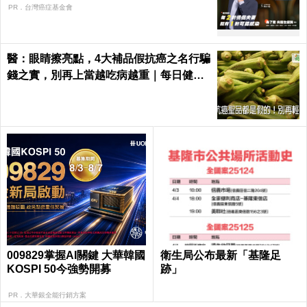
PR．台灣癌症基金會
醫：眼睛擦亮點，4大補品假抗癌之名行騙
錢之實，別再上當越吃病越重｜每日健康
Health
009829掌握AI關鍵 大華韓國
衛生局公布最新「基隆足
KOSPI 50今強勢開募
跡」
PR．大華銀全能行銷方案