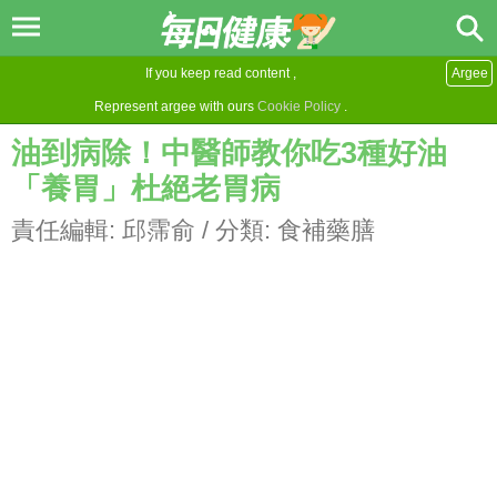
If you keep read content ,
Argee
Represent argee with ours
Cookie Policy
.
油到病除！中醫師教你吃3種好油
「養胃」杜絕老胃病
責任編輯:
邱霈俞
/ 分類:
食補藥膳