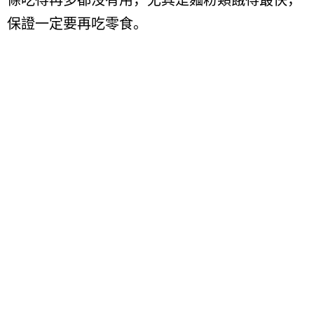
條吃得再多都沒有用，尤其是麵粉類餓得最快，
保證一定要再吃零食。