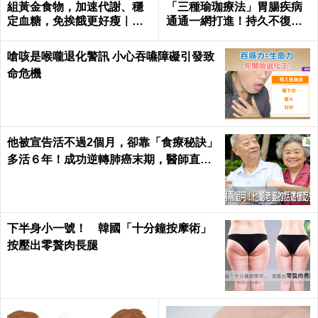
組黃金食物，加速代謝、穩
「三種瑜珈療法」胃腸疾病
定血糖，免挨餓更好瘦｜每
通通一網打進！持久不復
日健康 Health
發！
嗆咳是喉嚨退化警訊 小心吞嚥障礙引發致
命危機
他被宣告活不過2個月，卻靠「食療秘訣」
多活６年！成功逆轉肺癌末期，醫師直
呼：不可思議｜每日健康 Health
下半身小一號！ 韓國「十分鐘按摩術」
按壓出零贅肉長腿