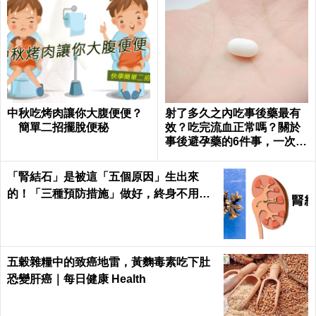
中秋吃烤肉讓你大腹便便？
射了多久之內吃事後藥最有
簡單二招擺脫便秘
效？吃完流血正常嗎？關於
事後避孕藥的6件事，一次報
你知｜每日健康 Health
「腎結石」是被這「五個原因」生出來
的！「三種預防措施」做好，終身不用
「理腎結」！｜每日健康Health
五穀雜糧中的致癌地雷，黃麴毒素吃下肚
恐變肝癌｜每日健康 Health