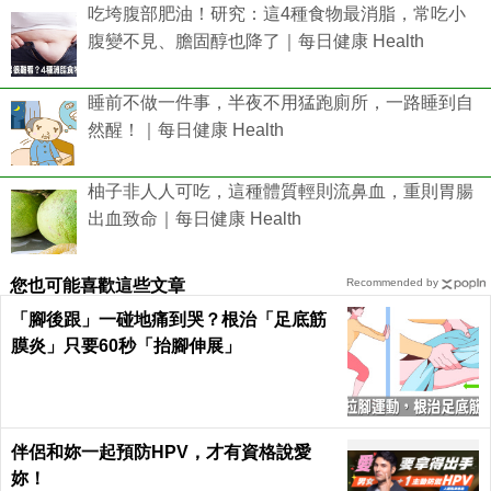
吃垮腹部肥油！研究：這4種食物最消脂，常吃小
腹變不見、膽固醇也降了｜每日健康 Health
睡前不做一件事，半夜不用猛跑廁所，一路睡到自
然醒！｜每日健康 Health
柚子非人人可吃，這種體質輕則流鼻血，重則胃腸
出血致命｜每日健康 Health
您也可能喜歡這些文章
Recommended by
「腳後跟」一碰地痛到哭？根治「足底筋
膜炎」只要60秒「抬腳伸展」
伴侶和妳一起預防HPV，才有資格說愛
妳！