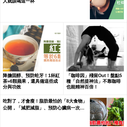
人就該喝這一杯
降膽固醇、預防蛀牙！1杯紅
「咖啡因」殘留Out！盤點5
茶=6顆蘋果，還具備這些成
種「自然提神法」不靠咖啡
分與功效
也能精神百倍！
吃對了，才會瘦！脂肪最怕的「8大食物」
公開，「減肥減脂」、預防心臟病一次滿
足｜每日健康Health