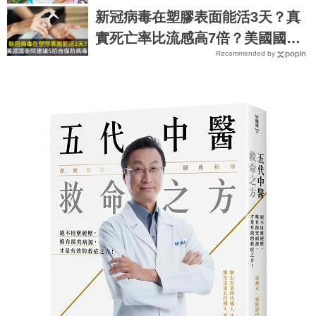
肌梗塞拒門外｜每日健康 Health
新冠病毒在塑膠表面能活3天？真
實死亡率比流感高7倍？美國國衛
Recommended by
院建議5招自保防病毒