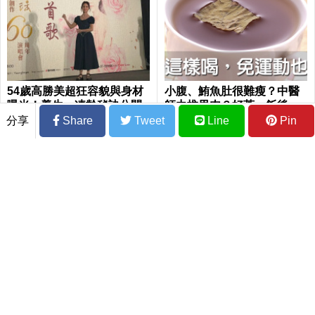
54歲高勝美超狂容貌與身材
小腹、鮪魚肚很難瘦？中醫
曝光！養生、凍齡秘訣公開
師力推甩肉３好茶：飯後一
杯，超速燃脂、瘦超快｜每
分享
Share
Tweet
Line
Pin
日健康 Health
心悸、失眠、感冒全改善 每天花兩分鐘
按壓「救心穴」有病治病沒病強身
HPV病毒跟「6種癌症」有關？男生也要
打HPV疫苗？醫師：當然要！