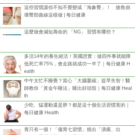
這些習慣讓你不知不覺變成「海象臀」！ 搶救崩
壞臀部曲線這樣做 | 每日健康
這麼做會減短壽命的 「NG」 習慣有哪些？
多活14年的養生絕活！英國證實：做四件事就能降
低死亡率75%，會走路就成功一半了｜每日健康 H
ealth
中午太忙不睡覺？當心「大腦萎縮」提早失智！醫
師教你「黃金午睡法」睡出好頭殼｜每日健康 Heal
th
少吃、猛運動還是胖？都是這十個生活習慣害的｜
每日健康 Health
胃只有一個！「傷胃七習慣」燒出「潰瘍、出