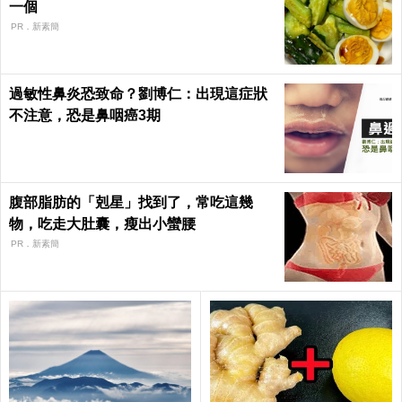
一個
PR．新素簡
過敏性鼻炎恐致命？劉博仁：出現這症狀
不注意，恐是鼻咽癌3期
腹部脂肪的「剋星」找到了，常吃這幾
物，吃走大肚囊，瘦出小蠻腰
PR．新素簡