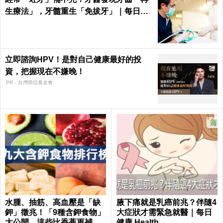
生療法」，牙髓重生「免拔牙」｜每日健
康 Health
立即諮詢HPV！是對自己健康最好的投
資，把握現在不嫌晚！
PR．台灣癌症基金會
水腫、抽筋、高血壓是「缺
腋下痛就是乳癌前兆？伴隨4
鉀」徵兆！「9種含鉀食物」
大症狀才需緊急就醫｜每日
大公開，這些比香蕉更補鉀
健康 Health