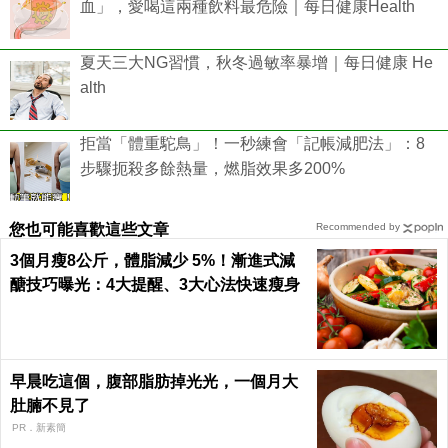
血」，愛喝這兩種飲料最危險｜每日健康Health
夏天三大NG習慣，秋冬過敏率暴增｜每日健康 He
alth
拒當「體重駝鳥」！一秒練會「記帳減肥法」：8
步驟扼殺多餘熱量，燃脂效果多200%
您也可能喜歡這些文章
Recommended by
3個月瘦8公斤，體脂減少 5%！漸進式減
醣技巧曝光：4大提醒、3大心法快速瘦身
早晨吃這個，腹部脂肪掉光光，一個月大
肚腩不見了
PR．新素簡