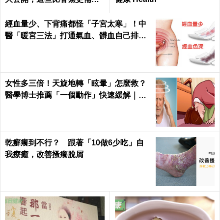
｜每日健康 Health
經血量少、下背痛都怪「子宮太寒」！中
醫「暖宮三法」打通氣血、髒血自己排｜
每日健康Health
女性多三倍！天旋地轉「眩暈」怎麼救？
醫學博士推薦「一個動作」快速緩解｜每
日健康Health
乾癬癢到不行？ 跟著「10做6少吃」自
我療癒，改善搔癢脫屑