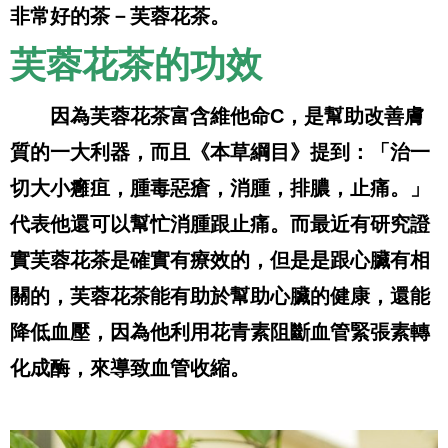
非常好的茶－芙蓉花茶。
芙蓉花茶的功效
因為芙蓉花茶富含維他命
C
，是幫助改善膚
質的一大利器，而且《本草綱目》提到：「治一
切大小癰疽，腫毒惡瘡，消腫，排膿，止痛。」
代表他還可以幫忙消腫跟止痛。而最近有研究證
實芙蓉花茶是確實有療效的，但是是跟心臟有相
關的，芙蓉花茶能有助於幫助心臟的健康，還能
降低血壓，因為他利用花青素阻斷血管緊張素轉
化成酶，來導致血管收縮。