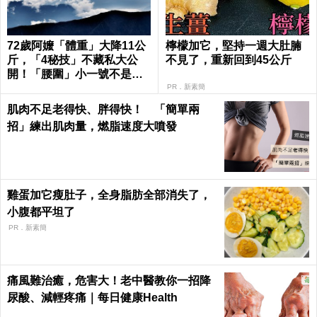
72歲阿嬤「體重」大降11公
檸檬加它，堅持一週大肚腩
斤，「4秘技」不藏私大公
不見了，重新回到45公斤
開！「腰圍」小一號不是夢
｜每日健康 Health
PR．新素簡
肌肉不足老得快、胖得快！ 「簡單兩
招」練出肌肉量，燃脂速度大噴發
雞蛋加它瘦肚子，全身脂肪全部消失了，
小腹都平坦了
PR．新素簡
痛風難治癒，危害大！老中醫教你一招降
尿酸、減輕疼痛｜每日健康Health