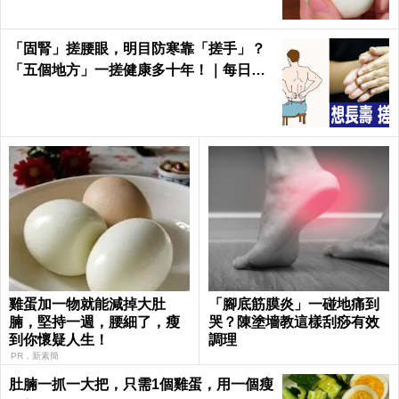
「固腎」搓腰眼，明目防寒靠「搓手」？
「五個地方」一搓健康多十年！｜每日健
康 Health
雞蛋加一物就能減掉大肚
「腳底筋膜炎」一碰地痛到
腩，堅持一週，腰細了，瘦
哭？陳塗墻教這樣刮痧有效
到你懷疑人生！
調理
PR．新素簡
肚腩一抓一大把，只需1個雞蛋，用一個瘦