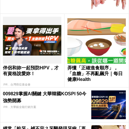
伴侶和妳一起預防HPV，才
弄懂「正確進食順序」，
有資格說愛妳！
「血糖」不再亂飆升｜每日
健康Health
PR．台灣癌症基金會
009829掌握AI關鍵 大華韓國KOSPI 50今
強勢開募
PR．大華銀全能行銷方案
經常「蛀牙」補不完？牙醫發現牙齒「再