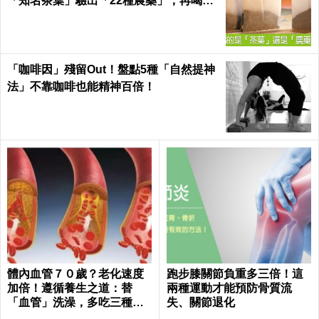
「知名茶葉」驗出「22種農藥」，再喝癌
症、賀爾蒙失調找上門｜每日健康 Health
「咖啡因」殘留Out！盤點5種「自然提神
法」不靠咖啡也能精神百倍！
體內血管７０歲？老化速度
跑步膝關節負重多三倍！這
加倍！遵循養生之道：替
兩種運動才能預防骨質流
「血管」洗澡，多吃三種食
失、關節退化
物化瘀去油｜每日健康Healt