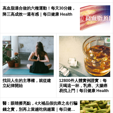
高血脂適合做的六種運動！每天30分鐘，
降三高成效一週有感｜每日健康 Health
找回人生的主導權，就從建
12800件人體實例證實：每
立紀律開始
天喝這一杯，乳癌、大腸癌
易找上門｜每日健康 Health
醫：眼睛擦亮點，4大補品假抗癌之名行騙
錢之實，別再上當越吃病越重｜每日健康