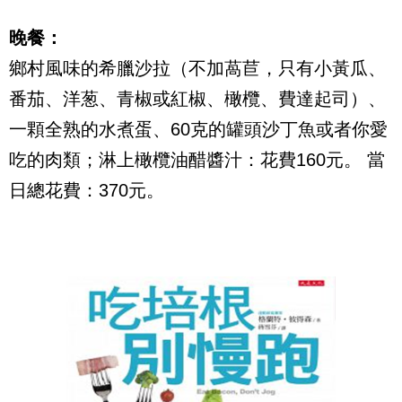
晚餐：
鄉村風味的希臘沙拉（不加萵苣，只有小黃瓜、
番茄、洋葱、青椒或紅椒、橄欖、費達起司）、
一顆全熟的水煮蛋、60克的罐頭沙丁魚或者你愛
吃的肉類；淋上橄欖油醋醬汁：花費160元。 當
日總花費：370元。