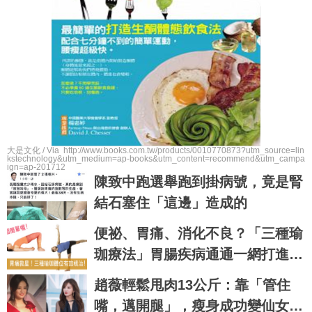
大是文化 / Via http://www.books.com.tw/products/0010770873?utm_source=lin
kstechnology&utm_medium=ap-books&utm_content=recommend&utm_campa
ign=ap-201712
陳致中跑選舉跑到掛病號，竟是腎
結石塞住「這邊」造成的
便祕、胃痛、消化不良？「三種瑜
珈療法」胃腸疾病通通一網打進！
持久不復發！
趙薇輕鬆甩肉13公斤：靠「管住
嘴，邁開腿」，瘦身成功變仙女姊