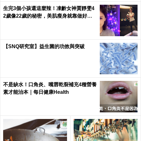
h
生完3個小孩還這麼辣！凍齡女神賈靜雯4
2歲像22歲的秘密，美肌瘦身就靠做好這3
件事｜每日健康 Health
【SNQ研究室】益生菌的功效與突破
不是缺水！口角炎、嘴唇乾裂補充4種營養
素才能治本｜每日健康Health