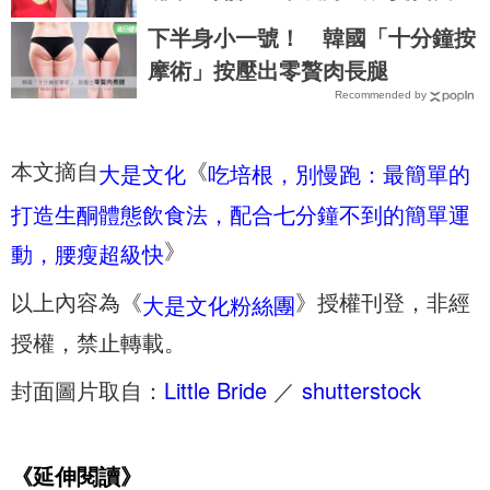
姊
下半身小一號！ 韓國「十分鐘按
摩術」按壓出零贅肉長腿
Recommended by
本文摘自
《
大是文化
吃培根，別慢跑：最簡單的
打造生酮體態飲食法，配合七分鐘不到的簡單運
》
動，腰瘦超級快
以上內容為《
》授權刊登，非經
大是文化粉絲團
授權，禁止轉載。
封面圖片取自：
Little Bride
／
shutterstock
《延伸閱讀》