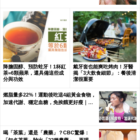
降膽固醇、預防蛀牙！1杯紅
戴牙套也能爽吃烤肉！牙醫
茶=6顆蘋果，還具備這些成
揭「3大飲食細節」：餐後清
分與功效
潔很重要
燃脂量多22%！運動後吃這4組黃金食物，
加速代謝、穩定血糖，免挨餓更好瘦｜每
日健康 Health
喝「茶葉」還是「農藥」？CBC驚爆：