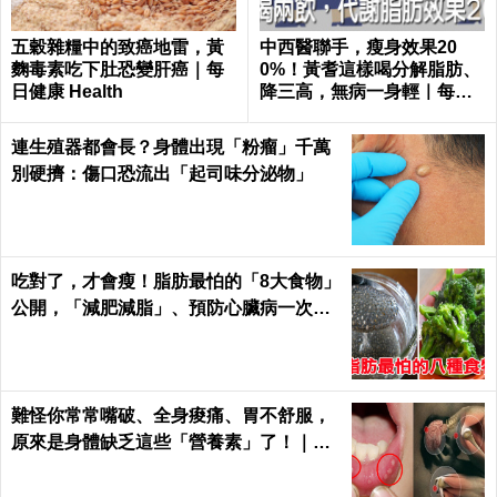
五穀雜糧中的致癌地雷，黃
中西醫聯手，瘦身效果20
麴毒素吃下肚恐變肝癌｜每
0%！黃耆這樣喝分解脂肪、
日健康 Health
降三高，無病一身輕｜每日
健康 Health
連生殖器都會長？身體出現「粉瘤」千萬
別硬擠：傷口恐流出「起司味分泌物」
吃對了，才會瘦！脂肪最怕的「8大食物」
公開，「減肥減脂」、預防心臟病一次滿
足｜每日健康Health
難怪你常常嘴破、全身痠痛、胃不舒服，
原來是身體缺乏這些「營養素」了！｜每
日健康 Health