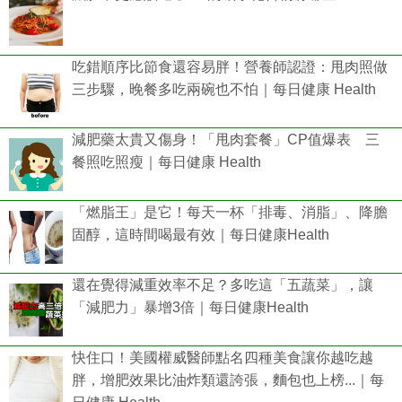
吃錯順序比節食還容易胖！營養師認證：甩肉照做
三步驟，晚餐多吃兩碗也不怕｜每日健康 Health
減肥藥太貴又傷身！「甩肉套餐」CP值爆表 三
餐照吃照瘦｜每日健康 Health
「燃脂王」是它！每天一杯「排毒、消脂」、降膽
固醇，這時間喝最有效｜每日健康Health
還在覺得減重效率不足？多吃這「五蔬菜」，讓
「減肥力」暴增3倍｜每日健康Health
快住口！美國權威醫師點名四種美食讓你越吃越
胖，增肥效果比油炸類還誇張，麵包也上榜...｜每