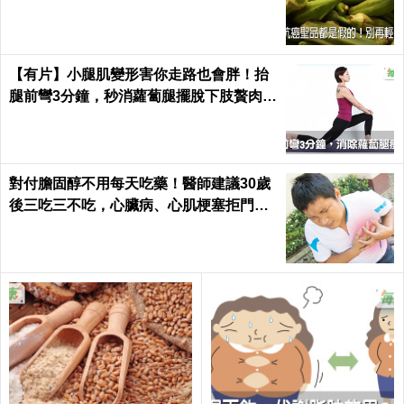
Health
【有片】小腿肌變形害你走路也會胖！抬
腿前彎3分鐘，秒消蘿蔔腿擺脫下肢贅肉｜
每日健康 Health
對付膽固醇不用每天吃藥！醫師建議30歲
後三吃三不吃，心臟病、心肌梗塞拒門外
｜每日健康 Health