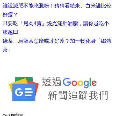
誰說減肥不能吃澱粉！猜猜看糙米、白米誰比較
好瘦？
只要吃「甩肉4寶」燒光滿肚油脂，讓你越吃小
腹越凹
綠茶、烏龍茶怎麼喝才好瘦？加一物化身「纖體
茶」