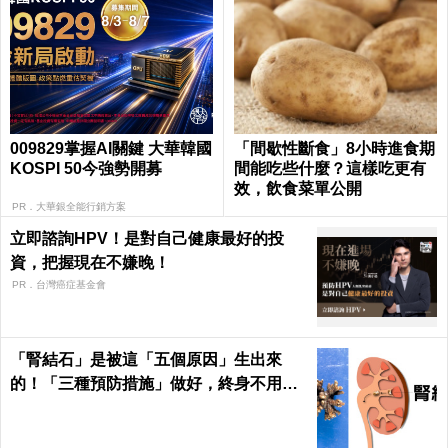
009829掌握AI關鍵 大華韓國
「間歇性斷食」8小時進食期
KOSPI 50今強勢開募
間能吃些什麼？這樣吃更有
效，飲食菜單公開
PR．大華銀全能行銷方案
立即諮詢HPV！是對自己健康最好的投
資，把握現在不嫌晚！
PR．台灣癌症基金會
「腎結石」是被這「五個原因」生出來
的！「三種預防措施」做好，終身不用
「理腎結」！｜每日健康Health