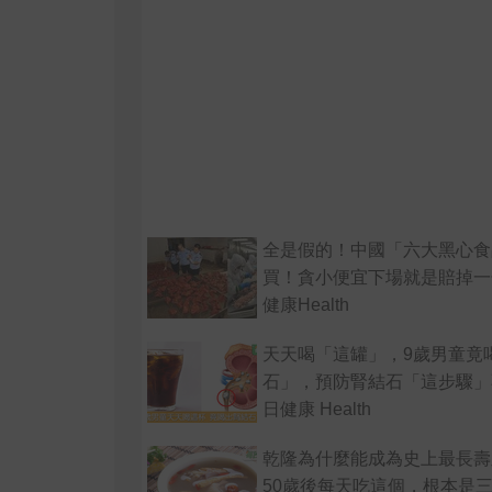
全是假的！中國「六大黑心食
買！貪小便宜下場就是賠掉一
健康Health
天天喝「這罐」，9歲男童竟
石」，預防腎結石「這步驟」
日健康 Health
乾隆為什麼能成為史上最長壽
50歲後每天吃這個，根本是