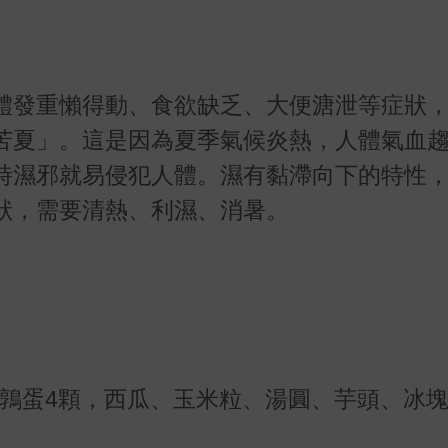
體發重懶得動、食欲缺乏、大便溏泄等症狀
苦夏」。這是因為夏季氣候炎熱，人體氣血
時濕邪就易侵犯人體。濕有黏滯向下的特性
狀，需要清熱、利濕、消暑。
，鵪鶉蛋4顆，西瓜、玉米粒、湯圓、芋頭、冰