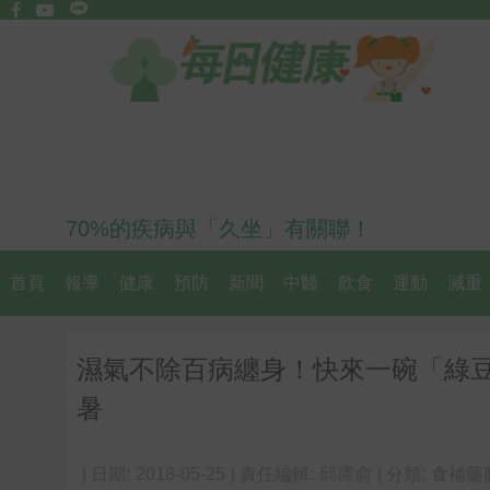
70%的疾病與「久坐」有關聯！
首頁
報導
健康
預防
新聞
中醫
飲食
運動
減重
濕氣不除百病纏身！快來一碗「綠
暑
| 日期:
2018-05-25
| 責任編輯:
邱霈俞
| 分類:
食補藥