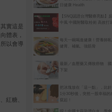
日健康 Health
【SNQ認證台灣醫療亮點】
中風 中國附醫取栓術 高效打
，其實這是
趨向體表，
每天一碗喝進健康！營養師私
，所以會導
健胃、補氣、強筋骨
最新／血壓藥又傳致癌物 國
下架
把冰塊放在「這一點」，比針
1分30秒後，突然一股幸福的
塊、紅糖、
竄起！
噁！中國大蒜染漂白水，學會