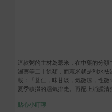
這款粥的主材為薏米，在中藥的分類
濕藥等二十餘類，而薏米就是利水祛
載：「薏仁，味甘淡，氣微涼，性微
夏季積攢的濕氣排走。再配上消腫清
貼心小叮嚀