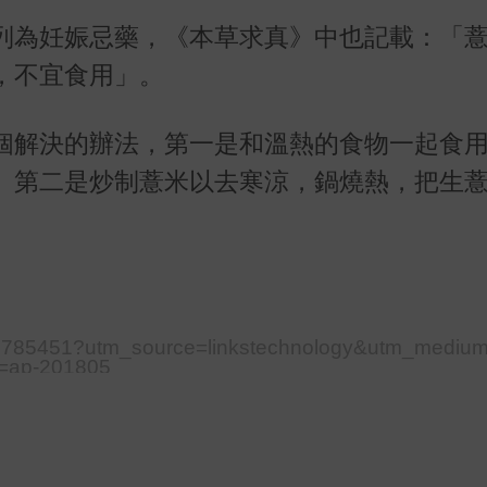
列為妊娠忌藥，《本草求真》中也記載：「
，不宜食用」。
個解決的辦法，第一是和溫熱的食物一起食
。第二是炒制薏米以去寒涼，鍋燒熱，把生
010785451?utm_source=linkstechnology&utm_mediu
=ap-201805