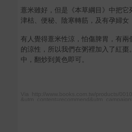
薏米雖好，但是《本草綱目》中把它
津枯、便秘、陰寒轉筋，及有孕婦女
有人覺得薏米性涼，怕傷脾胃，有兩
的涼性，所以我們在粥裡加入了紅棗
中，翻炒到黃色即可。
Via http://www.books.com.tw/products/0
&utm_content=recommend&utm_campaign