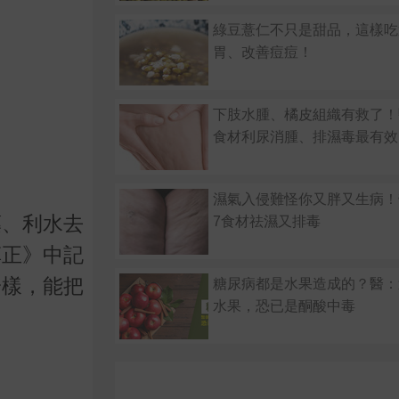
綠豆薏仁不只是甜品，這樣吃
胃、改善痘痘！
下肢水腫、橘皮組織有救了！
食材利尿消腫、排濕毒最有效
濕氣入侵難怪你又胖又生病！
藥、利水去
7食材祛濕又排毒
草正》中記
一樣，能把
糖尿病都是水果造成的？醫：
水果，恐已是酮酸中毒