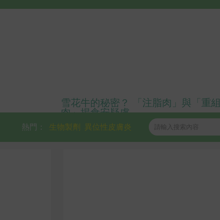
雪花牛的秘密？ 「注脂肉」與「重
肉」揭食安疑慮
熱門：
生物製劑
異位性皮膚炎