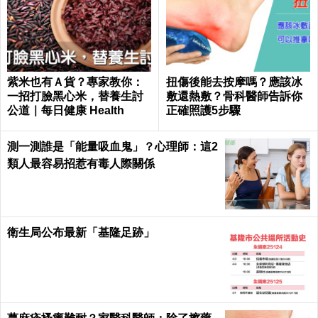
紫米也有Ａ貨？專家教你：
扭傷後能去按摩嗎？應該冰
一招打臉黑心米，替養生討
敷還熱敷？骨科醫師告訴你
公道｜每日健康 Health
正確照護5步驟
測一測誰是「能量吸血鬼」？心理師：這2
類人最容易招惹有毒人際關係
衛生局公布最新「基隆足跡」