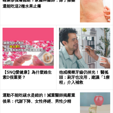
蕁麻疹搔癢難耐？家醫科醫師：除了擦藥
還能吃這2種水果止癢
【SNQ愛健康】為什麼維生
他戒檳榔牙齒仍掉光！ 醫搖
素D很重要？
頭：刷牙也沒用，建議「1療
程」介入補救
運動不能吃碳水是錯的！減重醫師揭嚴重
後果：代謝下降、女性停經、男性少精