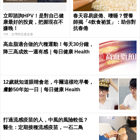
立即諮詢HPV！是對自己健
春天容易疲倦、嗜睡？營養
康最好的投資，把握現在不
師揭「4飲食祕笈」：助你對
嫌晚！
抗春倦
PR．台灣癌症基金會
高血脂適合做的六種運動！每天30分鐘，
降三高成效一週有感｜每日健康 Health
12歲就知道眼睛會老，牛爾這樣吃早餐，
膚齡50年如一日｜每日健康 Health
打過流感疫苗的人，中風的風險較低？
醫生：定期接種流感疫苗，一石二鳥