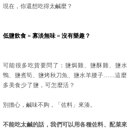
現在，你還想吃得太鹹麼？
低鹽飲食
=
寡淡無味
=
沒有樂趣？
可能很多吃貨要問了：鹽焗雞、鹽酥雞、鹽水
鴨、鹽煮筍、鹽烤秋刀魚、鹽水羊腰子
……
這麼
多美食少了鹽，可怎麼活？
別擔心，鹹味不夠，「佐料」來湊。
不能吃太鹹的話，我們可以用各種佐料、配菜來