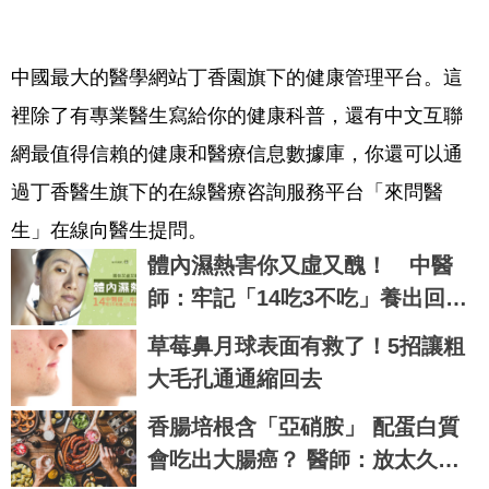
中國最大的醫學網站丁香園旗下的健康管理平台。這
裡除了有專業醫生寫給你的健康科普，還有中文互聯
網最值得信賴的健康和醫療信息數據庫，你還可以通
過丁香醫生旗下的在線醫療咨詢服務平台「來問醫
生」在線向醫生提問。
體內濕熱害你又虛又醜！ 中醫
師：牢記「14吃3不吃」養出回春
好臉蛋
草莓鼻月球表面有救了！5招讓粗
大毛孔通通縮回去
香腸培根含「亞硝胺」 配蛋白質
會吃出大腸癌？ 醫師：放太久不