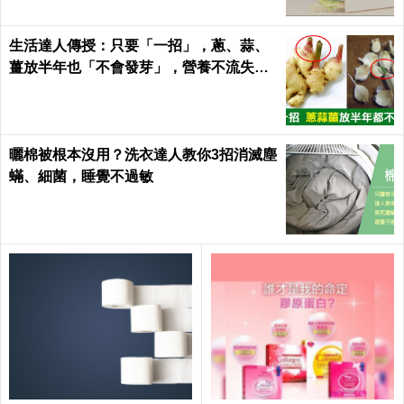
生活達人傳授：只要「一招」，蔥、蒜、
薑放半年也「不會發芽」，營養不流失！
｜每日健康Health
曬棉被根本沒用？洗衣達人教你3招消滅塵
蟎、細菌，睡覺不過敏