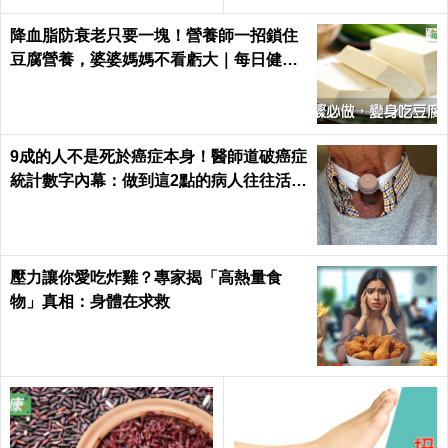
每日健康 Health
降血脂防衰老只要一塊！營養師一招鎖住
豆腐營養，婆婆媽媽不看虧大｜每日健康
Health
9成的人不是死於癌症本身！醫師道破癌症
統計數字內幕：做到這2點的病人往往活下
來了｜每日健康 Health
壓力讓你愛吃炸雞？專家揭「高熱量食
物」真相：身體在求救