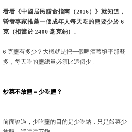
看看《中國居民膳食指南（
2016
）》就知道，
營養專家推薦一個成年人每天吃的鹽要少於
6
克（相當於
2400
毫克鈉）。
6
克鹽有多少？大概就是把一個啤酒蓋填平那麼
多，每天吃的鹽總量必須比這個少。
炒菜不放鹽
=
少吃鹽？
前面說過，少吃鹽的目的是少吃鈉，只是飯菜少
放鹽，還遠遠不夠。