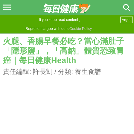
If you keep read content ,
Argee
Represent argee with ours
Cookie Policy
.
火腿、香腸早餐必吃？當心滿肚子
「隱形鹽」，「高鈉」體質恐致胃
癌｜每日健康Health
責任編輯:
許長凱
/ 分類:
養生食譜