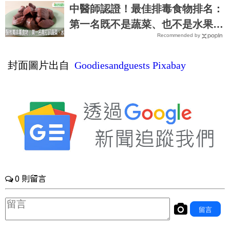
吃才危險
中醫師認證！最佳排毒食物排名：
第一名既不是蔬菜、也不是水果，
Recommended by
結果讓人跌破眼鏡｜每日健康 Hea
lth
封面圖片出自
Goodiesandguests
Pixabay