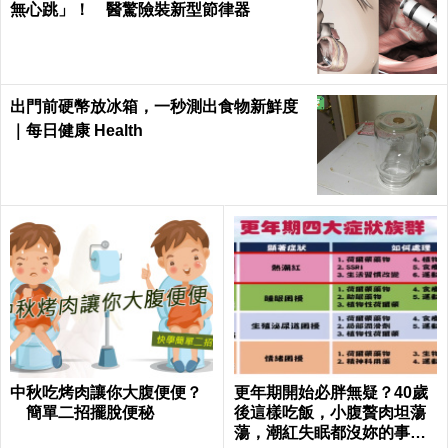
無心跳」！ 醫驚險裝新型節律器
出門前硬幣放冰箱，一秒測出食物新鮮度
｜每日健康 Health
中秋吃烤肉讓你大腹便便？
更年期開始必胖無疑？40歲
簡單二招擺脫便秘
後這樣吃飯，小腹贅肉坦蕩
蕩，潮紅失眠都沒妳的事｜