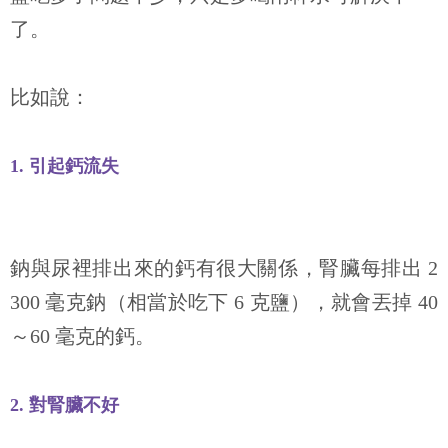
了。
比如說：
1.
引起鈣流失
鈉與尿裡排出來的鈣有很大關係，腎臟每排出
2
300
毫克鈉（相當於吃下
6
克鹽），就會丟掉
40
～
60
毫克的鈣。
2.
對腎臟不好