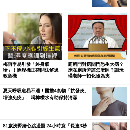
梅雨季易引發「終身氣
廁所門對房間門恐生大病？
喘」！除溼機正確開法解過
床在廁所旁該怎麼睡？謝沅
敏危機
瑾老師一招化險為夷
夏天呼吸道易不適！醫推4食物「抗發炎、
增強免疫」 喝檸檬水有助保持清潔
81歲洗腎婦心跳過慢 24小時竟「長達3秒