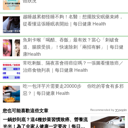
體狀況
越睡越累都怪睡不夠！名醫：想擺脫安眠藥束縛，
從看懂這張睡眠表開始｜每日健康 Health
魚刺卡喉「喝醋、吞飯」最有效？當心「刺破食
道、腸膜受損」！快速除刺「兩招有解」｜每日健
康Health
常吃剩飯、隔夜茶會得癌症嗎？一張圖看懂致癌／
治癌食物列表｜每日健康 Health
吃一包洋芋片需要走20000步 你吃的零食有多邪
惡？｜每日健康 Health
您也可能喜歡這些文章
Recommended by
一鍋炒到底？這4種炒菜習慣致癌、營養流
光光！為了全家人健康一定要改｜每日健