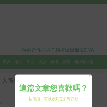
猴痘是性病嗎？精液驗出猴痘DNA
美容
兩性
生活
迷思
專欄
媒體
糖尿病照護
X
：人際關係可能是關鍵｜每日健康
理