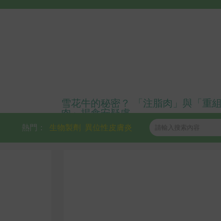
雪花牛的秘密？ 「注脂肉」與「重
肉」揭食安疑慮
熱門：
生物製劑
異位性皮膚炎