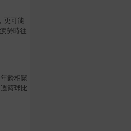
，更可能
在疲勞時往
與年齡相關
每週籃球比