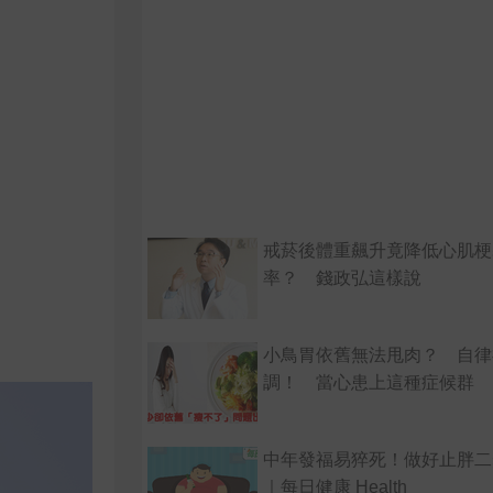
戒菸後體重飆升竟降低心肌梗
率？ 錢政弘這樣說
小鳥胃依舊無法甩肉？ 自律
調！ 當心患上這種症候群
中年發福易猝死！做好止胖二
｜每日健康 Health