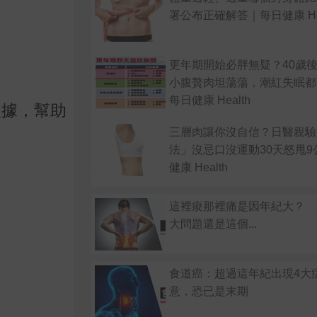
署公布正確解答｜每日健康 Hea
更年期開始必胖無疑？40歲
小腹贅肉坦蕩蕩，潮紅失眠都
每日健康 Health
根據，幫助
三層肉讓你沒自信？日醫親驗
法」沒忌口沒運動30天怒甩9
健康 Health
這裡痠那裡痛是因年紀大？ 
大問題還是這個...
食道癌：超過這年紀出現4大
意，恐已是末期