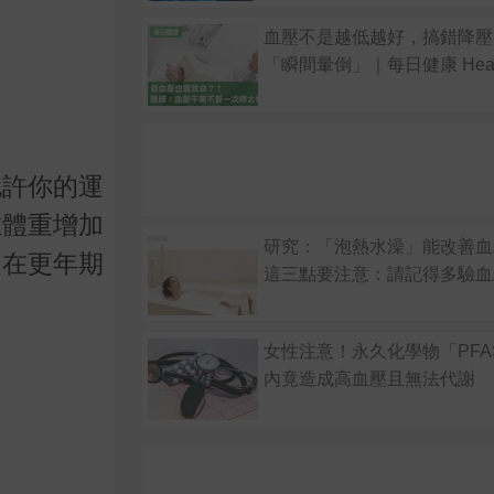
血壓不是越低越好，搞錯降壓
「瞬間暈倒」｜每日健康 Heal
也許你的運
在體重增加
研究：「泡熱水澡」能改善血
是在更年期
這三點要注意：請記得多驗血
女性注意！永久化學物「PFA
內竟造成高血壓且無法代謝