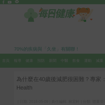
70%的疾病與「久坐」有關聯！
首頁
報導
健康
預防
新聞
中醫
飲食
運動
減重
為什麼在40歲後減肥很困難？專家
Health
| 日期:
2018-05-09
| 責任編輯:
林宏軒
| 分類:
體重管