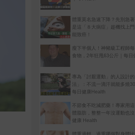
體重莫名急速下降？先別急著
是這「８大病症」趁機找上門
能致癌！
瘦下半個人！神豬級工程師每
食物，2年狂甩63公斤｜每日健康
專為「討厭運動」的人設計的
法」：不流一滴汗就能多燒30
每日健康Health
不節食不吃減肥藥！專家用這
體脂肪，整整一年沒運動也沒
健康 Health
體重過輕、過重哪個對身體比