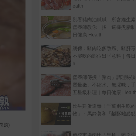
ealth
別看豬肉油膩膩，所含維生素
營養師教你一招，這樣煮脂肪
日健康 Health
網傳：豬肉吃多致癌、豬肝毒
不能吃的部位出乎意料｜每日健康
h
營養師傳授「豬肉」調理秘訣
質最嫩、不縮水、無腥味，手
五星級料理｜每日健康 Healt
比生雞蛋還毒！千萬別生吃的
物」：馬鈴薯和「鹹酥雞必點
問題)
傳統市場肉比「馬桶」髒？注