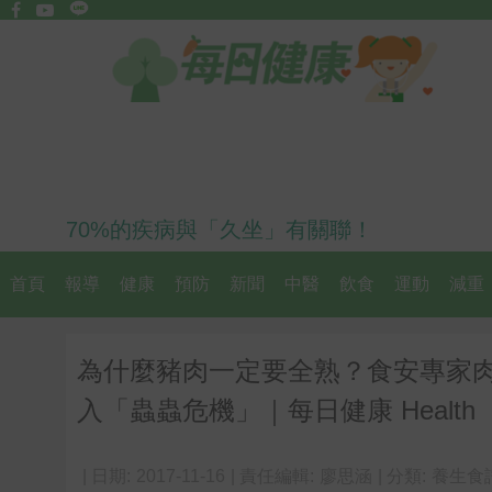
70%的疾病與「久坐」有關聯！
首頁
報導
健康
預防
新聞
中醫
飲食
運動
減重
為什麼豬肉一定要全熟？食安專家
入「蟲蟲危機」｜每日健康 Health
| 日期:
2017-11-16
| 責任編輯:
廖思涵
| 分類:
養生食