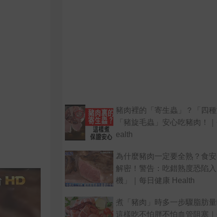
豬肉裡的「寄生蟲」？「四種
「豬旋毛蟲」安心吃豬肉！｜
ealth
為什麼豬肉一定要全熟？食安
解密！警告：吃錯熟度恐陷入
機」｜每日健康 Health
煮「豬肉」時多一步驟脂肪
這樣吃不怕胖不怕血管阻塞｜