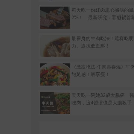
每天吃一份紅肉患心臟病的風
2%！ 最新研究：罪魁禍首
最養身的牛肉吃法！這樣吃明
力、還抗低血壓！
《激瘦吃法-牛肉壽喜燒》牛
飽足感！最享瘦！
天天吃一碗她32歲大腸癌 
吃肉，這4習慣也是大腸殺手