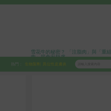
雪花牛的秘密？ 「注脂肉」與「重
肉」揭食安疑慮
熱門：
生物製劑
異位性皮膚炎