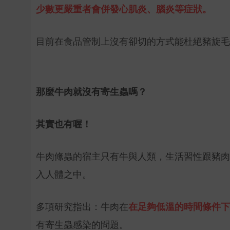
少數更嚴重者會併發心肌炎、腦炎等症狀。
目前在食品管制上沒有卻切的方式能杜絕豬旋毛
那麼牛肉就沒有寄生蟲嗎？
其實也有喔！
牛肉絛蟲的宿主只有牛與人類，生活習性跟豬肉
入人體之中。
多項研究指出：牛肉在
在足夠低溫的時間條件下
有寄生蟲感染的問題。