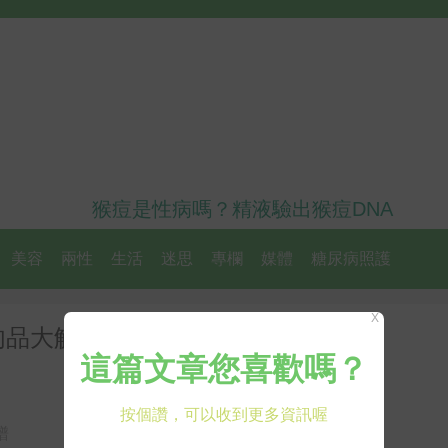
猴痘是性病嗎？精液驗出猴痘DNA
美容
兩性
生活
迷思
專欄
媒體
糖尿病照護
X
肉品大解密！警告：吃錯熟度恐陷
譜