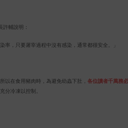
長許輔說明：
染率，只要屠宰過程中沒有感染，通常都很安全。」
所以在食用豬肉時，為避免幼蟲下肚，
各位讀者千萬務
充分冷凍以控制。