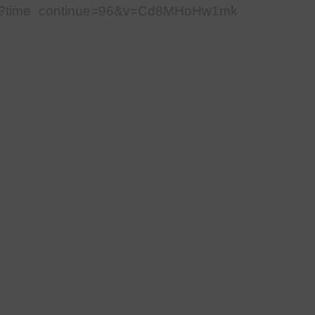
tch?time_continue=96&v=Cd8MHoHw1mk