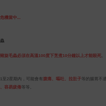
機當中...
蟲
豬
旋毛蟲
必須在高溫100度下烹煮10分鐘以上才能殺死
。
1至2星期內，可能會有
腹痛、嘔吐、拉肚子
等的腸胃不
、容易疲倦
等等。