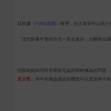
且根據
《TVBS新聞》
報導，
台大食安中心執行
「現代飼養牛隻的方式一直在進步，大幅降低感
但因為豬肉同時有豬旋毛蟲與豬肉絛蟲的問題，
至全熟
；而牛肉絛蟲感染的機會可以透過將牛肉