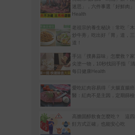
迷思」，六件事選「好鮮肉」
Health
老祖宗的養生秘訣：常吃「木
炒牛蒡」吃出好「胃」道，三
道！
手沾「撲鼻蒜味」怎麼救？家
尖塗一物，10秒找回手指「
每日健康Health
愛吃紅肉容易得「大腸直腸癌
醫：紅肉不是主因，定期篩檢
高膽固醇飲食怎麼吃？ 這四
飪方式正確」也能安心吃