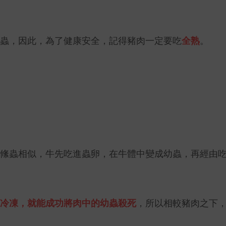
蟲，因此，為了健康安全，記得豬肉一定要吃
全熟
。
絛蟲相似，牛先吃進蟲卵，在牛體中變成幼蟲，再經由
冷凍，就能成功將肉中的幼蟲殺死
，所以相較豬肉之下