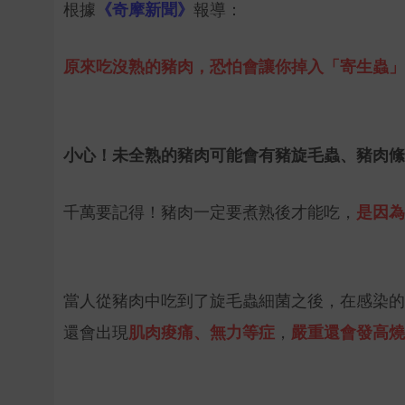
根據
《奇摩新聞》
報導：
原來吃沒熟的豬肉，恐怕會讓你掉入「寄生蟲」危
小心！未全熟的豬肉可能會有豬旋毛蟲、
豬肉絛
千萬要記得！
豬肉一定要煮熟後才能吃，
是因為
當人從豬肉中吃到了旋毛蟲細菌之後，在感染的
還會出現
肌肉痠痛、無力等症
，
嚴重還會發高燒