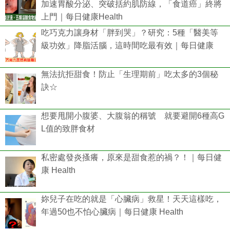
加速胃酸分泌、突破括約肌防線，「食道癌」終將
上門｜每日健康Health
吃巧克力讓身材「胖到哭」？研究：5種「醫美等
級功效」降脂活腦，這時間吃最有效｜每日健康
無法抗拒甜食！防止「生理期前」吃太多的3個秘
訣☆
想要甩開小腹婆、大腹翁的稱號 就要避開6種高G
L值的致胖食材
私密處發炎搔癢，原來是甜食惹的禍？！｜每日健
康 Health
妳兒子在吃的就是「心臟病」救星！天天這樣吃，
年過50也不怕心臟病｜每日健康 Health