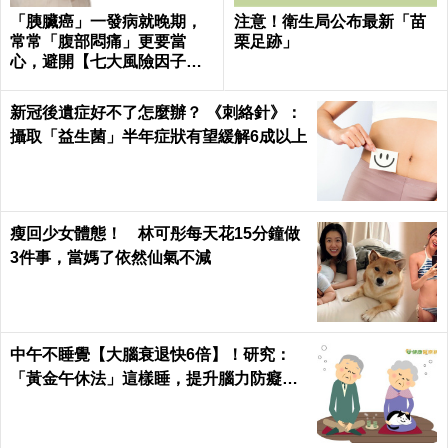
「胰臟癌」一發病就晚期，
注意！衛生局公布最新「苗
常常「腹部悶痛」更要當
栗足跡」
心，避開【七大風險因子】
守護胰臟健康 ｜每日健康He
alth
新冠後遺症好不了怎麼辦？ 《刺絡針》：
攝取「益生菌」半年症狀有望緩解6成以上
瘦回少女體態！ 林可彤每天花15分鐘做
3件事，當媽了依然仙氣不減
中午不睡覺【大腦衰退快6倍】！研究：
「黃金午休法」這樣睡，提升腦力防癡
呆！｜每日健康Health