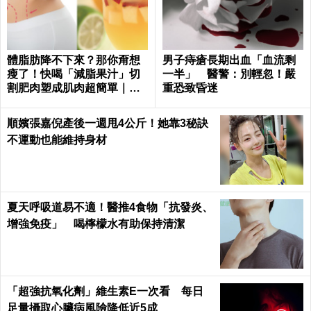
體脂肪降不下來？那你甭想
男子痔瘡長期出血「血流剩
瘦了！快喝「減脂果汁」切
一半」 醫警：別輕忽！嚴
割肥肉塑成肌肉超簡單｜每
重恐致昏迷
日健康 Health
順嬪張嘉倪產後一週甩4公斤！她靠3秘訣
不運動也能維持身材
夏天呼吸道易不適！醫推4食物「抗發炎、
增強免疫」 喝檸檬水有助保持清潔
「超強抗氧化劑」維生素E一次看 每日
足量攝取心臟病風險降低近5成