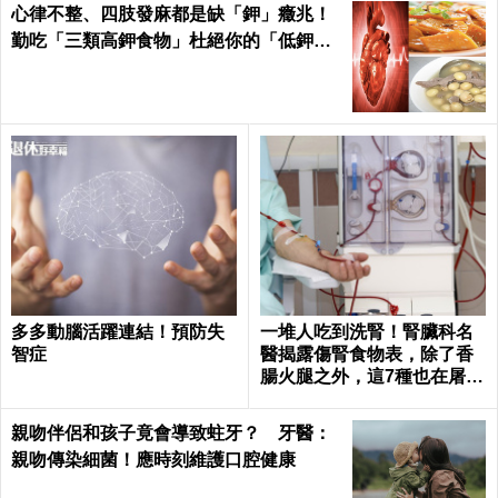
心律不整、四肢發麻都是缺「鉀」癥兆！
勤吃「三類高鉀食物」杜絕你的「低鉀」
危機｜每日健康Health
多多動腦活躍連結！預防失
一堆人吃到洗腎！腎臟科名
智症
醫揭露傷腎食物表，除了香
腸火腿之外，這7種也在屠殺
腎臟健康｜每日健康 Health
親吻伴侶和孩子竟會導致蛀牙？ 牙醫：
親吻傳染細菌！應時刻維護口腔健康