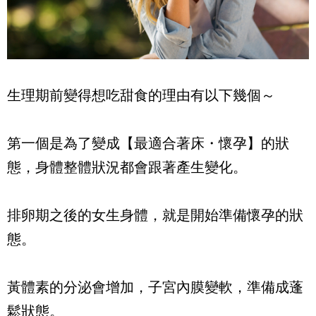
生理期前變得想吃甜食的理由有以下幾個～
第一個是為了變成【最適合著床・懷孕】的狀
態，身體整體狀況都會跟著產生變化。
排卵期之後的女生身體，就是開始準備懷孕的狀
態。
黃體素的分泌會增加，子宮內膜變軟，準備成蓬
鬆狀態。