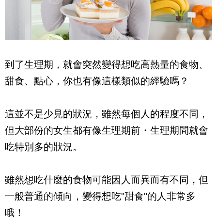
到了生理期，就會突然變得想吃高熱量的食物、
甜食、點心，你也有像這樣類似的經驗嗎？
這並不是少見的狀況，雖然每個人的程度不同，
但大部份的女生都有像生理期前・生理期間就會
吃特別多的狀況。
雖然想吃什麼的食物可能因人而異而有不同，但
一般普通的傾向，變得想吃"甜食"的人非常多
哦！