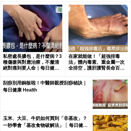
私密處長膿包，是什麼病？3
在家就能做！「超強排毒
種傷瘡與對應治療，不釐清
法」體內毒素、重金屬一次
絕對痛到要人命｜每日健康
全排空，護肝護腎長命百歲
Health
｜每日健康 Health
刮痧別用銅板啦！中醫師親授刮痧秘訣｜
每日健康 Health
玉米、大豆、牛奶如何買到「非基改」？
一秒學會「基改食物破解法」 │ 每日健康