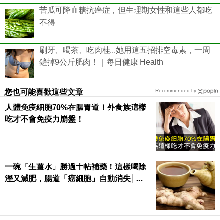
苦瓜可降血糖抗癌症，但生理期女性和這些人都吃
不得
刷牙、喝茶、吃肉桂...她用這五招排空毒素，一周
鏟掉9公斤肥肉！｜每日健康 Health
您也可能喜歡這些文章
Recommended by
人體免疫細胞70%在腸胃道！外食族這樣
吃才不會免疫力崩盤！
一碗「生薑水」勝過十帖補藥！這樣喝除
溼又減肥，腸道「癌細胞」自動消失│每
日健康 Health