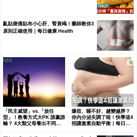
Health
亂貼痠痛貼布小心肝、腎衰竭！藥師教你3
原則正確使用｜每日健康 Health
「民主威望」vs.「放任
爆痘、睡不好、越變越胖？
型」！教養方式大PK 誰贏誰
你內分泌失調了啦！快學這4
輸？ 4大類父母養出不同性
招讓激素自動平衡｜每日健
格的孩子
康 Health