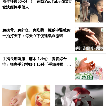
兩年狂瘦50公斤！ 南韓YouTuber靠3大
秘訣瘦掉半個人
免摸骨、免針灸、免吃藥！權威中醫教你
一拍打天下：每天９下促進氣血循環、活
絡筋骨｜每日健康 Health
手指長期刺痛、麻木？小心「腕管綜合
症」損害手部神經！15秒「手部伸展」這
樣練，別讓身體空「腕」惜！