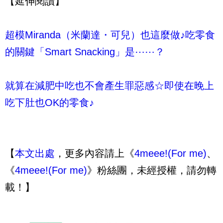
【延伸閱讀】
超模Miranda（米蘭達・可兒）也這麼做♪吃零食
的關鍵「Smart Snacking」是⋯⋯？
就算在減肥中吃也不會產生罪惡感☆即使在晚上
吃下肚也OK的零食♪
【
本文出處
，更多內容請上《
4meee!(For me)
、
《
4meee!(For me)
》粉絲團，未經授權，請勿轉
載！】