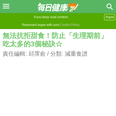
If you keep read content ,
Argee
Represent argee with ours
Cookie Policy
.
無法抗拒甜食！防止「生理期前」
吃太多的3個秘訣☆
責任編輯:
邱霈俞
/ 分類:
減重食譜