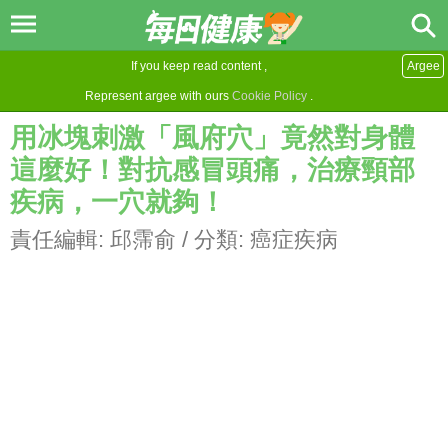
If you keep read content ,
Argee
Represent argee with ours
Cookie Policy
.
用冰塊刺激「風府穴」竟然對身體
這麼好！對抗感冒頭痛，治療頸部
疾病，一穴就夠！
責任編輯:
邱霈俞
/ 分類:
癌症疾病