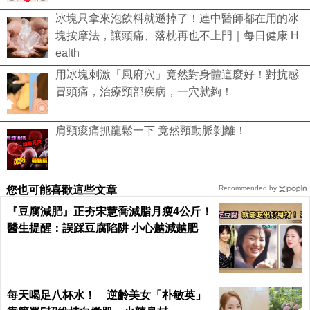
冰塊只拿來泡飲料就遜掉了！連中醫師都在用的冰
塊按摩法，讓頭痛、落枕再也不上門｜每日健康 H
ealth
用冰塊刺激「風府穴」竟然對身體這麼好！對抗感
冒頭痛，治療頸部疾病，一穴就夠！
肩頸痠痛抓龍鬆一下 竟然頸動脈剝離！
您也可能喜歡這些文章
Recommended by
『豆腐減肥』正夯宋慧喬減脂月瘦4公斤！
醫生提醒：誤踩豆腐陷阱 小心越減越肥
每天喝足八杯水！ 逆齡美女「朴敏英」