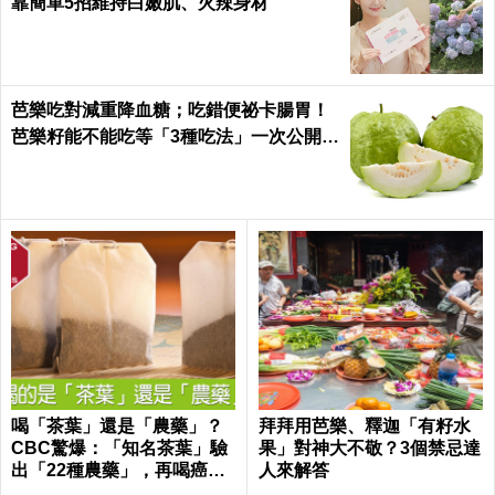
靠簡單5招維持白嫩肌、火辣身材
芭樂吃對減重降血糖；吃錯便祕卡腸胃！
芭樂籽能不能吃等「3種吃法」一次公開｜
每日健康 Health
喝「茶葉」還是「農藥」？
拜拜用芭樂、釋迦「有籽水
CBC驚爆：「知名茶葉」驗
果」對神大不敬？3個禁忌達
出「22種農藥」，再喝癌
人來解答
症、賀爾蒙失調找上門｜每