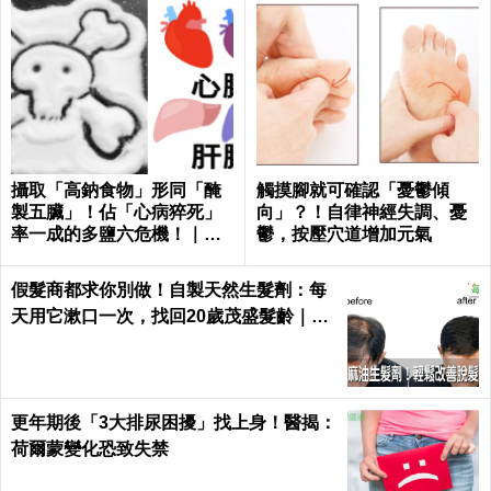
攝取「高鈉食物」形同「醃
觸摸腳就可確認「憂鬱傾
製五臟」！佔「心病猝死」
向」？！自律神經失調、憂
率一成的多鹽六危機！｜每
鬱，按壓穴道增加元氣
日健康 Health
假髮商都求你別做！自製天然生髮劑：每
天用它漱口一次，找回20歲茂盛髮齡｜每
日健康 Health
更年期後「3大排尿困擾」找上身！醫揭：
荷爾蒙變化恐致失禁