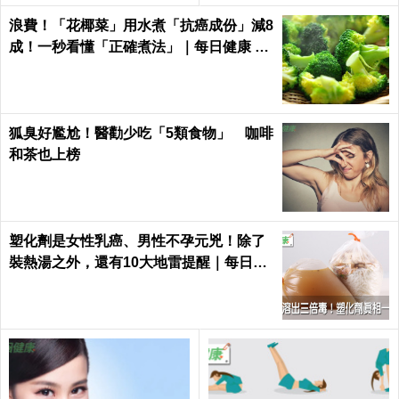
日健康 Health
浪費！「花椰菜」用水煮「抗癌成份」減8
成！一秒看懂「正確煮法」｜每日健康 He
alth
狐臭好尷尬！醫勸少吃「5類食物」 咖啡
和茶也上榜
塑化劑是女性乳癌、男性不孕元兇！除了
裝熱湯之外，還有10大地雷提醒｜每日健
康 Health