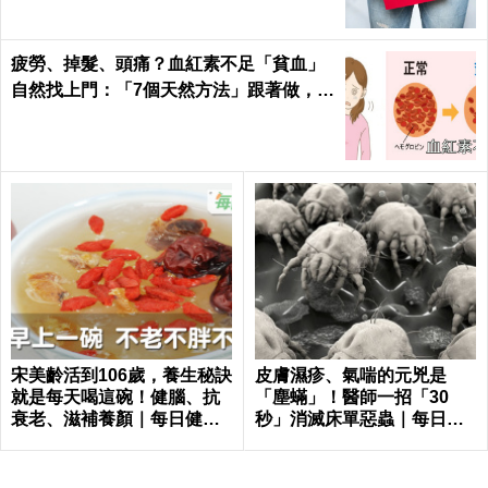
疲勞、掉髮、頭痛？血紅素不足「貧血」
自然找上門：「7個天然方法」跟著做，杜
絕貧血只要一種水果！
宋美齡活到106歲，養生秘訣
皮膚濕疹、氣喘的元兇是
就是每天喝這碗！健腦、抗
「塵蟎」！醫師一招「30
衰老、滋補養顏｜每日健康
秒」消滅床單惡蟲｜每日健
Health
康 Health