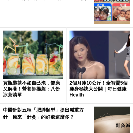
買瓶裝茶不如自己泡，健康
2個月瘦10公斤！全智賢5個
又解暑！營養師推薦：八份
瘦身秘訣大公開｜每日健康
冰茶清單
Health
中醫針對五種「肥胖類型」提出減重方
針 原來「針灸」的好處這麼多？