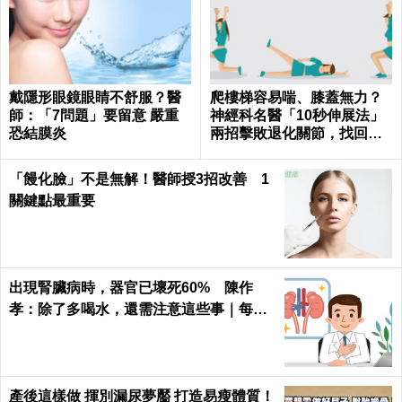
戴隱形眼鏡眼睛不舒服？醫
爬樓梯容易喘、膝蓋無力？
師：「7問題」要留意 嚴重
神經科名醫「10秒伸展法」
恐結膜炎
兩招擊敗退化關節，找回年
輕腳骨不求人｜每日健康 He
alth
「饅化臉」不是無解！醫師授3招改善 1
關鍵點最重要
出現腎臟病時，器官已壞死60% 陳作
孝：除了多喝水，還需注意這些事｜每日
健康 Health
產後這樣做 揮別漏尿夢靨 打造易瘦體質！