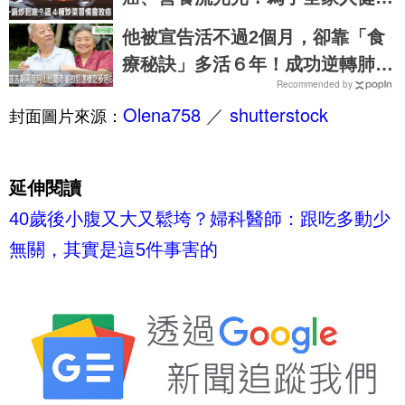
一定要改｜每日健康 Health
他被宣告活不過2個月，卻靠「食
療秘訣」多活６年！成功逆轉肺癌
Recommended by
末期，醫師直呼：不可思議｜每日
Olena758
／
shutterstock
封面圖片來源：
健康 Health
延伸閱讀
40歲後小腹又大又鬆垮？婦科醫師：跟吃多動少
無關，其實是這5件事害的