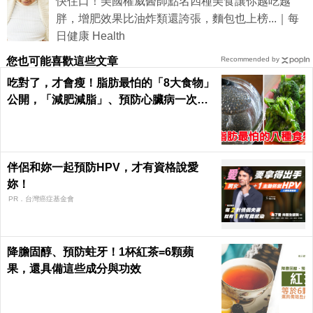
快住口！美國權威醫師點名四種美食讓你越吃越
胖，增肥效果比油炸類還誇張，麵包也上榜...｜每
日健康 Health
您也可能喜歡這些文章
Recommended by
吃對了，才會瘦！脂肪最怕的「8大食物」
公開，「減肥減脂」、預防心臟病一次滿
足｜每日健康Health
伴侶和妳一起預防HPV，才有資格說愛
妳！
PR．台灣癌症基金會
降膽固醇、預防蛀牙！1杯紅茶=6顆蘋
果，還具備這些成分與功效