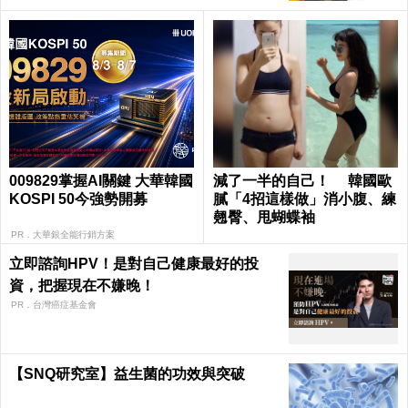
009829掌握AI關鍵 大華韓國
減了一半的自己！ 韓國歐
KOSPI 50今強勢開募
膩「4招這樣做」消小腹、練
翹臀、甩蝴蝶袖
PR．大華銀全能行銷方案
立即諮詢HPV！是對自己健康最好的投
資，把握現在不嫌晚！
PR．台灣癌症基金會
【SNQ研究室】益生菌的功效與突破