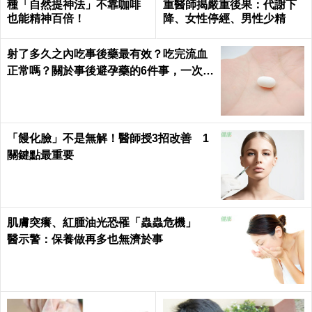
種「自然提神法」不靠咖啡
重醫師揭嚴重後果：代謝下
也能精神百倍！
降、女性停經、男性少精
射了多久之內吃事後藥最有效？吃完流血
正常嗎？關於事後避孕藥的6件事，一次報
你知｜每日健康 Health
「饅化臉」不是無解！醫師授3招改善 1
關鍵點最重要
肌膚突癢、紅腫油光恐罹「蟲蟲危機」
醫示警：保養做再多也無濟於事