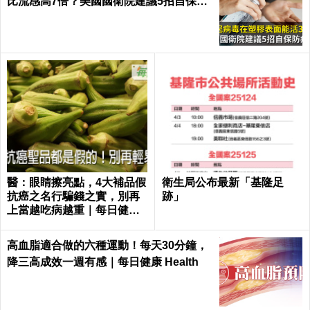
比流感高7倍？美國國衛院建議5招自保防
病毒
醫：眼睛擦亮點，4大補品假
衛生局公布最新「基隆足
抗癌之名行騙錢之實，別再
跡」
上當越吃病越重｜每日健康
Health
高血脂適合做的六種運動！每天30分鐘，
降三高成效一週有感｜每日健康 Health