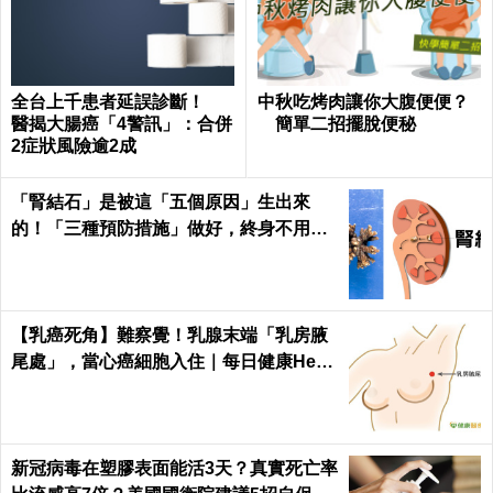
全台上千患者延誤診斷！
中秋吃烤肉讓你大腹便便？
醫揭大腸癌「4警訊」：合併
簡單二招擺脫便秘
2症狀風險逾2成
「腎結石」是被這「五個原因」生出來
的！「三種預防措施」做好，終身不用
「理腎結」！｜每日健康Health
【乳癌死角】難察覺！乳腺末端「乳房腋
尾處」，當心癌細胞入住｜每日健康Healt
h
新冠病毒在塑膠表面能活3天？真實死亡率