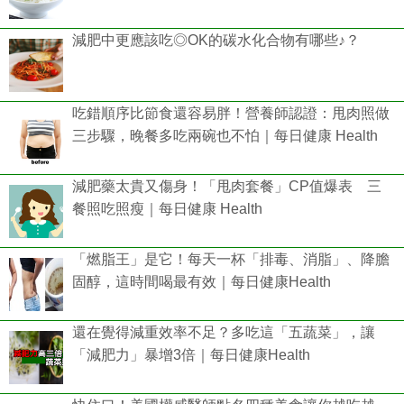
減肥中更應該吃◎OK的碳水化合物有哪些♪？
吃錯順序比節食還容易胖！營養師認證：甩肉照做
三步驟，晚餐多吃兩碗也不怕｜每日健康 Health
減肥藥太貴又傷身！「甩肉套餐」CP值爆表 三
餐照吃照瘦｜每日健康 Health
「燃脂王」是它！每天一杯「排毒、消脂」、降膽
固醇，這時間喝最有效｜每日健康Health
還在覺得減重效率不足？多吃這「五蔬菜」，讓
「減肥力」暴增3倍｜每日健康Health