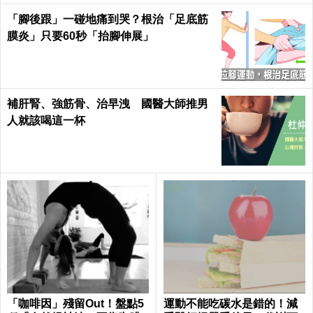
「腳後跟」一碰地痛到哭？根治「足底筋
膜炎」只要60秒「抬腳伸展」
補肝腎、強筋骨、治早洩 國醫大師推男
人就該喝這一杯
「咖啡因」殘留Out！盤點5
運動不能吃碳水是錯的！減