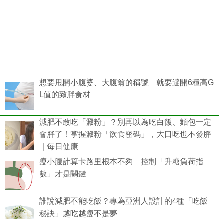
想要甩開小腹婆、大腹翁的稱號 就要避開6種高G
L值的致胖食材
減肥不敢吃「澱粉」？別再以為吃白飯、麵包一定
會胖了！掌握澱粉「飲食密碼」，大口吃也不發胖
｜每日健康
瘦小腹計算卡路里根本不夠 控制「升糖負荷指
數」才是關鍵
誰說減肥不能吃飯？專為亞洲人設計的4種「吃飯
秘訣」越吃越瘦不是夢