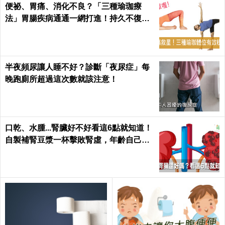
便祕、胃痛、消化不良？「三種瑜珈療
法」胃腸疾病通通一網打進！持久不復
發！
半夜頻尿讓人睡不好？診斷「夜尿症」每
晚跑廁所超過這次數就該注意！
口乾、水腫...腎臟好不好看這6點就知道！
自製補腎豆漿一杯擊敗腎虛，年齡自己決
定｜每日健康 Health