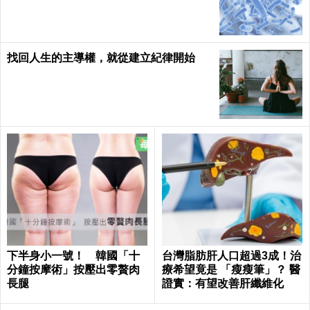
找回人生的主導權，就從建立紀律開始
下半身小一號！ 韓國「十
台灣脂肪肝人口超過3成！治
分鐘按摩術」按壓出零贅肉
療希望竟是 「瘦瘦筆」？ 醫
長腿
證實：有望改善肝纖維化