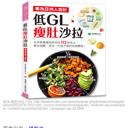
低GL瘦肚沙拉 / Via http://www.books.com.tw/exep/assp.php/linkstechnology/pr
oducts/0010787552?utm_source=linkstechnology&utm_medium=ap-books&ut
m_content=recommend&utm_campaign=ap-201806