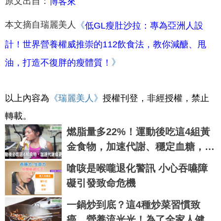
原文出自：
博客來
本文摘自瑞麗美人
《
低GL瘦肚沙拉：專為亞洲人設
計！世界營養權威推崇的112飲食法，教你減醣、甩
》
油，打造不復胖的瘦體質！
以上內容為
《瑞麗美人
》
授權刊登，非經授權，禁止
轉載。
燃脂量多22%！運動後吃這4組黃
金食物，加速代謝、穩定血糖，免
挨餓更好瘦｜每日健康 Health
嗆咳是喉嚨退化警訊 小心吞嚥障
礙引發致命危機
一鍋炒到底？這4種炒菜習慣致
癌、營養流光光！為了全家人健康