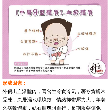
形成因素 :
外傷出血淤體內，喜食生冷貪冷氣，著衫貪靚常
受凍，久居濕地環境致，情緒抑鬱壓力大，年老
久病致體虛，結石腫塊阻血行，長期服藥傷免