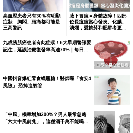
高血壓患者只有30％有明顯
腋下冒痘＝身體故障！四部
症狀 胸悶、頭痛都可能是
位長痘痘當心發炎、化膿、
三高警訊
潰爛，愛抽菸和肥胖者更要
小心｜每日健康 Health
九成膀胱癌患者有此症狀！6大早期警訊要
記住，延誤治療復發率高達70%｜每日健
康 Health
中國抖音爆紅零食蠟瓶糖！醫師曝「食安4
風險」 恐掉進氣管
「中風」機率增加200%？男人最常忽略
「六大中風前兆」，這種酒千萬不能喝｜
每日健康 Health