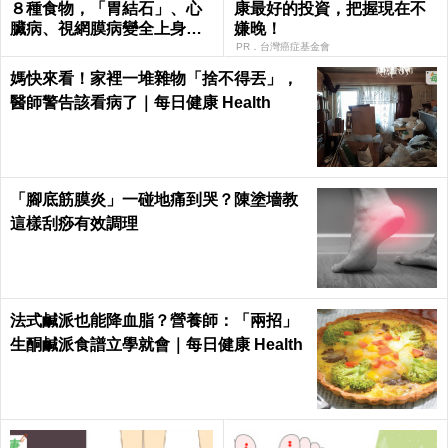
８種食物，「胃結石」、心
康最好的投資，把握現在不
臟病、視網膜病變全上身｜
嫌晚！
每日健康Health
PR．台灣癌症基金會
媽快來看！家裡一堆雜物「捨不得丟」，
醫師警告該看病了｜每日健康 Health
「腳底筋膜炎」一碰地痛到哭？陳塗墻教
這樣刮痧有效調理
法式鹹派也能降血脂？營養師：「兩招」
生酮鹹派食譜立學就會｜每日健康 Health