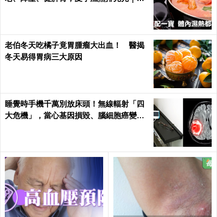
日健康 Health
老伯冬天吃橘子竟胃腫瘤大出血！ 醫揭
冬天易得胃病三大原因
睡覺時手機千萬別放床頭！無線輻射「四
大危機」，當心基因損毀、腦細胞癌變！
｜每日健康Health