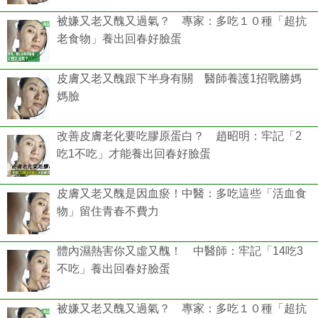
被嫌又老又醜又過氣？ 專家：多吃１０種「超抗
老食物」養出回春好臉蛋
皮膚又老又醜跟下半身有關 醫師養護1招戰勝媽
媽臉
改善皮膚老化要吃膠原蛋白？ 趙昭明：牢記「2
吃1不吃」才能養出回春好臉蛋
皮膚又老又醜是因血瘀！中醫：多吃這些「活血食
物」留住青春不費力
體內濕熱害你又虛又醜！ 中醫師：牢記「14吃3
不吃」養出回春好臉蛋
被嫌又老又醜又過氣？ 專家：多吃１０種「超抗