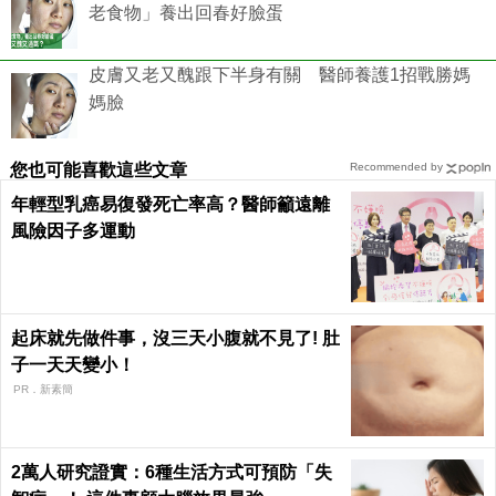
老食物」養出回春好臉蛋
皮膚又老又醜跟下半身有關 醫師養護1招戰勝媽
媽臉
您也可能喜歡這些文章
Recommended by
年輕型乳癌易復發死亡率高？醫師籲遠離
風險因子多運動
起床就先做件事，沒三天小腹就不見了! 肚
子一天天變小！
PR．新素簡
2萬人研究證實：6種生活方式可預防「失