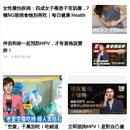
女性最怕疾病：四成女子罹患子宮肌瘤，7
種NG致病食物別再吃｜每日健康 Health
伴侶和妳一起預防HPV，才有資格說愛
妳！
PR．台灣癌症基金會
「空腹」千萬別吃！吃錯這
立即諮詢HPV！是對自己健