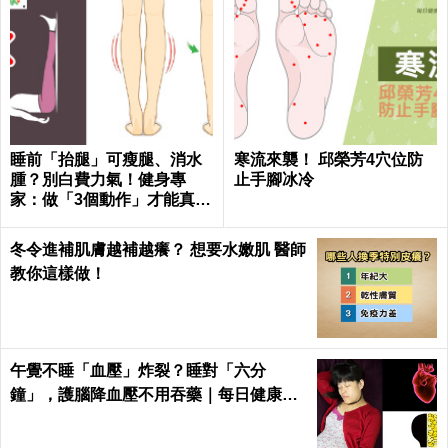
睡前「抬腿」可瘦腿、消水
寒流來襲！ 邱榮芳4穴位防
腫？別白費力氣！健身專
止手腳冰冷
家：做「3個動作」才能真正
躺著瘦｜每日健康
冬令進補肌膚越補越癢？ 想要水嫩肌 醫師
教你這樣做！
午覺不睡「血壓」炸裂？睡對「六分
鐘」，護腦降血壓不用吞藥｜每日健康He
alth