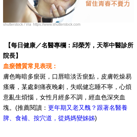
shutterstock / Via https://www.shutterstock.com
【每日健康／名醫專欄：邱榮芳，天莘中醫診所
院長】
血瘀體質常見表現 :
膚色晦暗多瘀斑，口唇暗淡舌瘀點，皮膚乾燥易
瘙癢，某處刺痛夜晚劇，失眠健忘睡不寧，心煩
意亂生煩惱，女性月經多不調，經血色深夾血
塊。(推薦閱讀：
更年期又老又醜？跟著名醫養
脾、食補、按穴道，從媽媽變姊姊
)