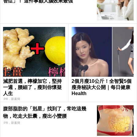
智症」！ 這件事顧大腦效果最強
減肥首選，檸檬加它，堅持
2個月瘦10公斤！全智賢5個
一週，腰細了，瘦到你懷疑
瘦身秘訣大公開｜每日健康
人生
Health
PR．新素簡
腹部脂肪的「剋星」找到了，常吃這幾
物，吃走大肚囊，瘦出小蠻腰
PR．新素簡