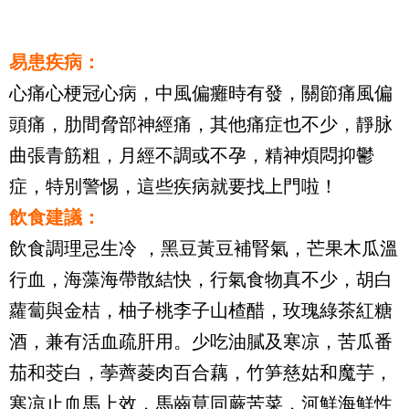
易患疾病：
心痛心梗冠心病，中風偏癱時有發，關節痛風偏
頭痛，肋間脅部神經痛，其他痛症也不少，靜脉
曲張青筋粗，月經不調或不孕，精神煩悶抑鬱
症，特別警惕，這些疾病就要找上門啦！
飲食建議：
飲食調理忌生冷 ，黑豆黃豆補腎氣，芒果木瓜溫
行血，海藻海帶散結快，行氣食物真不少，胡白
蘿蔔與金桔，柚子桃李子山楂醋，玫瑰綠茶紅糖
酒，兼有活血疏肝用。少吃油膩及寒凉，苦瓜番
茄和茭白，荸薺菱肉百合藕，竹笋慈姑和魔芋，
寒凉止血馬上效，馬齒莧同蕨苦菜，河鮮海鮮性