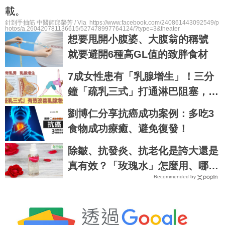
載。
針到手抽筋 中醫師邱榮芳 / Via https://www.facebook.com/240861443092549/p
hotos/a.260420781136615/527478997764124/?type=3&theater
想要甩開小腹婆、大腹翁的稱號
就要避開6種高GL值的致胖食材
7成女性患有「乳腺增生」！三分
鐘「疏乳三式」打通淋巴阻塞，乳
腺暢通不脹痛｜每日健康Health
劉博仁分享抗癌成功案例：多吃3
食物成功療癒、避免復發！
除皺、抗發炎、抗老化是誇大還是
真有效？「玫瑰水」怎麼用、哪些
Recommended by
人不能用｜每日健康 Health