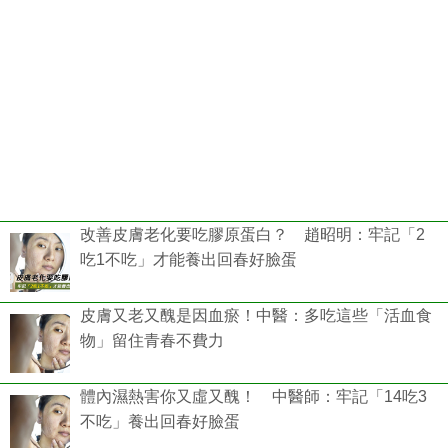
改善皮膚老化要吃膠原蛋白？ 趙昭明：牢記「2
吃1不吃」才能養出回春好臉蛋
皮膚又老又醜是因血瘀！中醫：多吃這些「活血食
物」留住青春不費力
體內濕熱害你又虛又醜！ 中醫師：牢記「14吃3
不吃」養出回春好臉蛋