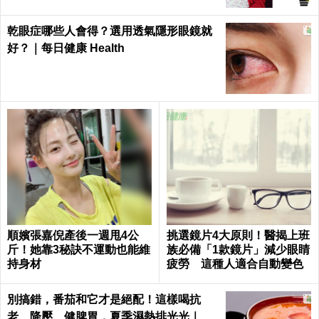
乾眼症哪些人會得？選用透氣隱形眼鏡就
好？｜每日健康 Health
順嬪張嘉倪產後一週甩4公
挑選鏡片4大原則！醫揭上班
斤！她靠3秘訣不運動也能維
族必備「1款鏡片」減少眼睛
持身材
疲勞 這種人適合自動變色
別搞錯，番茄和它才是絕配！這樣喝抗
老、降壓、健脾胃，夏季濕熱排光光｜每