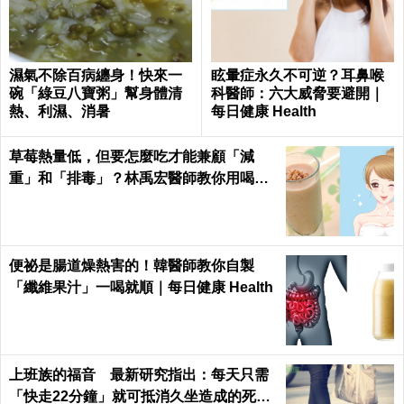
濕氣不除百病纏身！快來一
眩暈症永久不可逆？耳鼻喉
碗「綠豆八寶粥」幫身體清
科醫師：六大威脅要避開｜
熱、利濕、消暑
每日健康 Health
草莓熱量低，但要怎麼吃才能兼顧「減
重」和「排毒」？林禹宏醫師教你用喝的
｜每日健康 Health
便祕是腸道燥熱害的！韓醫師教你自製
「纖維果汁」一喝就順｜每日健康 Health
上班族的福音 最新研究指出：每天只需
「快走22分鐘」就可抵消久坐造成的死亡