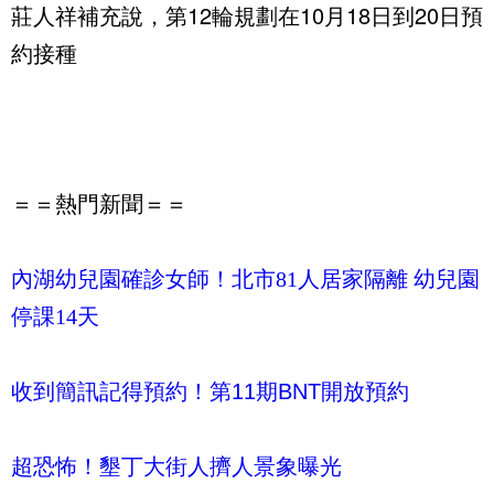
12
10
18
20
莊人祥補充說，第
輪規劃在
月
日到
日預
約接種
＝＝熱門新聞＝＝
內湖幼兒園確診女師！北市81人居家隔離 幼兒園
停課14天
收到簡訊記得預約！第11期BNT開放預約
超恐怖！墾丁大街人擠人景象曝光