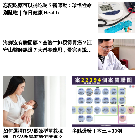
忘記吃藥可以補吃嗎？醫師勸：珍惜性命
別亂吃｜每日健康 Health
海鮮沒有膽固醇？全熟牛排易得胃癌？江
守山醫師踢爆７大營養迷思，看完再說你
懂健康｜每日健康 Health
如何選擇RSV長效型單株抗
多點爆發！本土＋33例
體、RSV孕婦疫苗怎麼選？