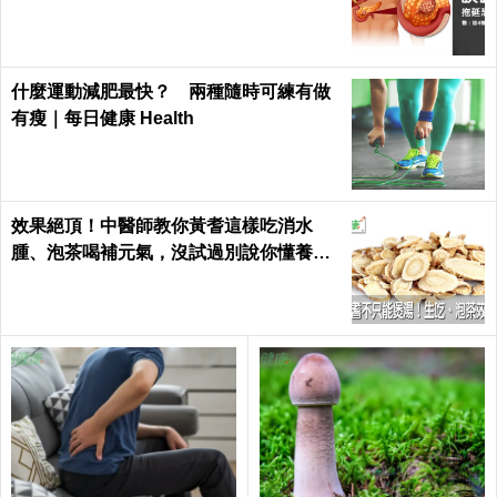
什麼運動減肥最快？ 兩種隨時可練有做
有瘦｜每日健康 Health
效果絕頂！中醫師教你黃耆這樣吃消水
腫、泡茶喝補元氣，沒試過別說你懂養生
｜每日健康 Health