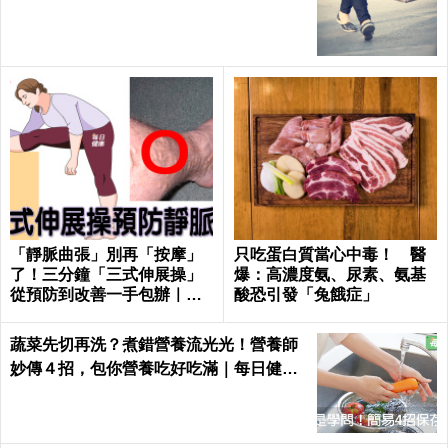
風險
「靜脈曲張」別再「按摩」
只吃蛋白質當心中毒！ 醫
了！三分鐘「三式伸展操」
爆：高濃度氨、尿素、氨基
從預防到改善一手包辦｜每
酸恐引發「兔餓症」
日健康 Health
蔬菜先切再洗？煮錯營養流光光！營養師
妙傳４招，包你營養吃好吃滿｜每日健康
Health