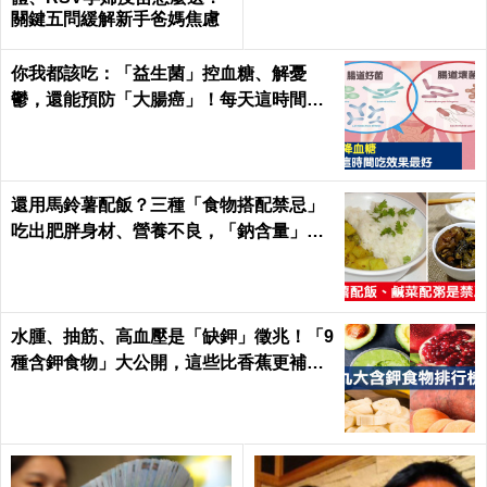
關鍵五問緩解新手爸媽焦慮
你我都該吃：「益生菌」控血糖、解憂
鬱，還能預防「大腸癌」！每天這時間吃
最有效｜每日健康Health
還用馬鈴薯配飯？三種「食物搭配禁忌」
吃出肥胖身材、營養不良，「鈉含量」爆
表！｜每日健康Health
水腫、抽筋、高血壓是「缺鉀」徵兆！「9
種含鉀食物」大公開，這些比香蕉更補鉀
｜每日健康 Health