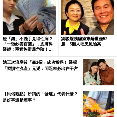
碰「錢」不洗手竟得性病？
劉駿耀胰臟癌末辭世僅52
「一張鈔養百菌」，皮膚科
歲 5類人罹患風險高
醫師：兩種族群最危險！｜
每日健康Health
她三次流產後「靠1招」成功當媽！ 醫揭
「習慣性流產」元兇：問題未必出在子宮
【民俗觀點】所謂的「發爐」代表什麼？
是好事還是壞事？