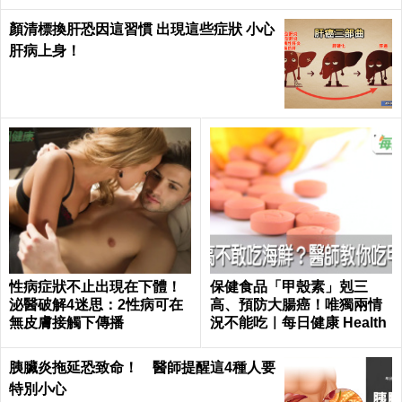
顏清標換肝恐因這習慣 出現這些症狀 小心
肝病上身！
性病症狀不止出現在下體！
保健食品「甲殼素」剋三
泌醫破解4迷思：2性病可在
高、預防大腸癌！唯獨兩情
無皮膚接觸下傳播
況不能吃｜每日健康 Health
胰臟炎拖延恐致命！ 醫師提醒這4種人要
特別小心