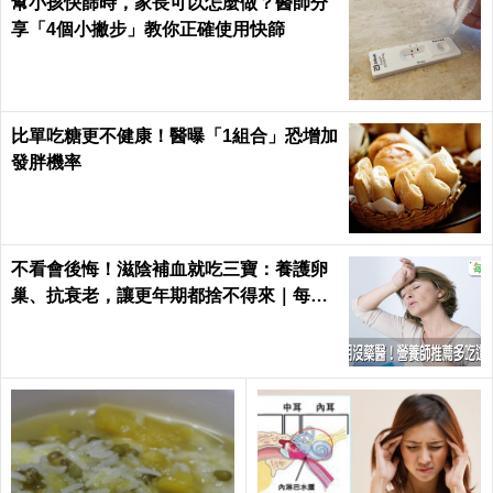
幫小孩快篩時，家長可以怎麼做？醫師分
享「4個小撇步」教你正確使用快篩
比單吃糖更不健康！醫曝「1組合」恐增加
發胖機率
不看會後悔！滋陰補血就吃三寶：養護卵
巢、抗衰老，讓更年期都捨不得來｜每日
健康 Health