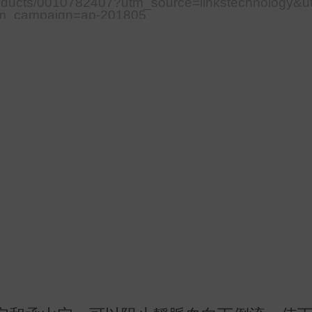
oducts/0010782407?utm_source=linkstechnology&
m_campaign=ap-201805