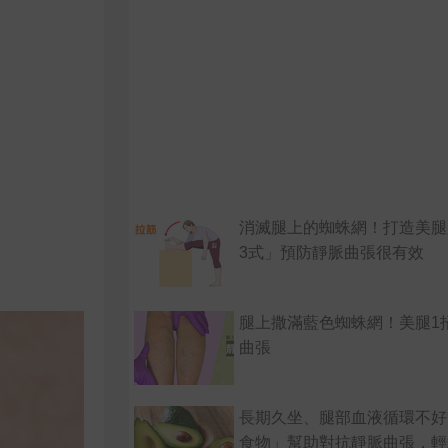
消滅腿上的蜘蛛網！打造美腿
3式」預防靜脈曲張很有效
腿上撒滿藍色蜘蛛網！美腿1
曲張
長期久坐、腿部血液循環不好
食物」幫助對抗靜脈曲張，輕