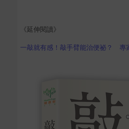
《延伸閱讀》
一敲就有感！敲手臂能治便祕？ 專