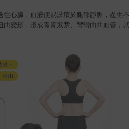
送往心臟，血液便易淤積於腿部靜脈，產生
扭曲變形，形成青青紫紫、彎彎曲曲血管，