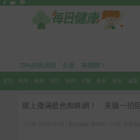
70%的疾病與「久坐」有關聯！
首頁
報導
健康
預防
新聞
中醫
飲食
運動
減重
腿上撒滿藍色蜘蛛網！ 美腿一招
| 日期:
2018-06-04
| 責任編輯:
林暐鈞
| 分類:
居家復