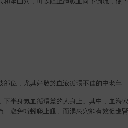
穴和承山穴，可以阻止靜脈血向下倒流，使
。
肢部位，尤其好發於血液循環不佳的中老年
，下半身氣血循環差的人身上。其中，血海
流，避免蚯蚓爬上腿。而湧泉穴能有效促進