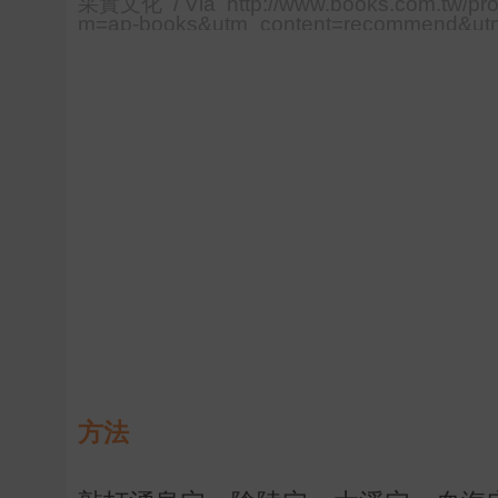
采實文化 / Via http://www.books.com.tw/pr
m=ap-books&utm_content=recommend&ut
方法