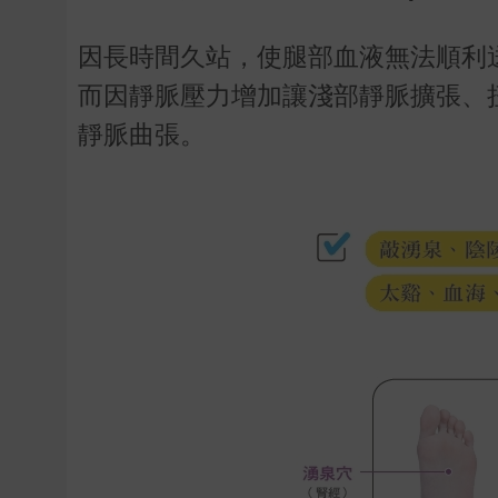
因長時間久站，使腿部血液無法順利
而因靜脈壓力增加讓淺部靜脈擴張、
靜脈曲張。