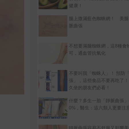
健康！
腿上撒滿藍色蜘蛛網！ 美腿
脈曲張
不想要滿腿蜘蛛網，這8種食
可，通血管抗氧化
不要叫我「蜘蛛人」！ 預防
張」，這些食品不要再吃了！
久坐的朋友們必看！
什麼？多生一胎「靜脈曲張」
0%，醫生：這六類人更要注
靜脈曲張容易不舒服又影響美