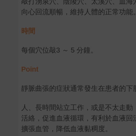
敲打湧泉穴、陰陵穴、太溪穴、血海
向心回流順暢，維持人體的正常功能
時間
每個穴位敲
3
～
5
分鐘。
Point
靜脈曲張的症狀通常發生在患者的下
人、長時間站立工作，或是不太走動
活絡，促進血液循環，有利於血液回
擴張血管，降低血液黏稠度。