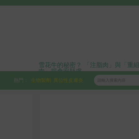
雪花牛的秘密？ 「注脂肉」與「重
肉」揭食安疑慮
熱門：
生物製劑
異位性皮膚炎