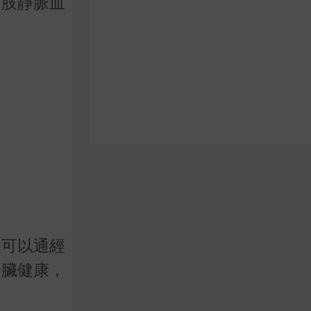
下肢靜脈血
穴可以通經
腎臟健康，