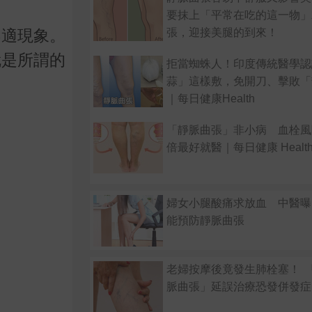
要抹上「平常在吃的這一物」
張，迎接美腿的到來！
不適現象。
就是所謂的
拒當蜘蛛人！印度傳統醫學認
蒜」這樣敷，免開刀、擊敗「
｜每日健康Health
「靜脈曲張」非小病 血栓風
倍最好就醫｜每日健康 Healt
婦女小腿酸痛求放血 中醫曝
能預防靜脈曲張
老婦按摩後竟發生肺栓塞！ 
脈曲張」延誤治療恐發併發症