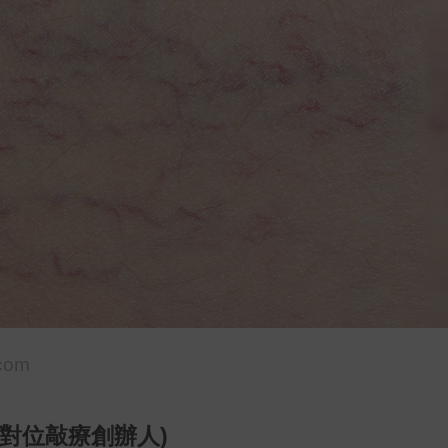
.com
‧對位敲療創辦人)