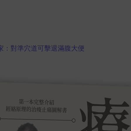
家：對準穴道可擊退滿腹大便