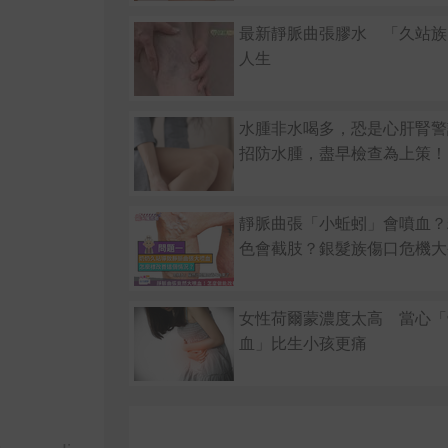
最新靜脈曲張膠水 「久站族
人生
水腫非水喝多，恐是心肝腎警
招防水腫，盡早檢查為上策！
靜脈曲張「小蚯蚓」會噴血？
色會截肢？銀髮族傷口危機大
女性荷爾蒙濃度太高 當心「
血」比生小孩更痛