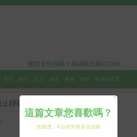
猴痘是性病嗎？精液驗出猴痘DNA
美容
兩性
生活
迷思
專欄
媒體
糖尿病照護
X
阻止靜脈曲張
健