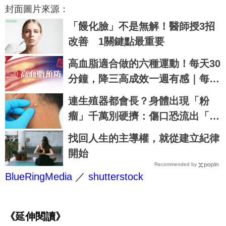
封面圖片來源：
「饅化臉」不是無解！醫師授3招
改善 1關鍵點最重要
高血脂適合做的六種運動！每天30
分鐘，降三高成效一週有感｜每日
健康 Health
連生殖器都會長？身體出現「粉
瘤」千萬別硬擠：傷口恐流出「起
司味分泌物」
找回人生的主導權，就從建立紀律
開始
Recommended by
BlueRingMedia
／
shutterstock
《延伸閱讀》