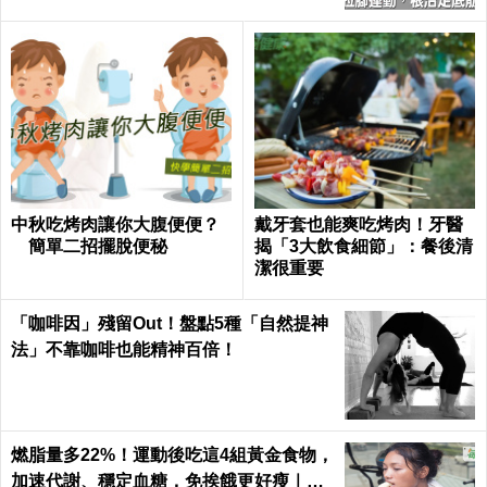
中秋吃烤肉讓你大腹便便？
戴牙套也能爽吃烤肉！牙醫
簡單二招擺脫便秘
揭「3大飲食細節」：餐後清
潔很重要
「咖啡因」殘留Out！盤點5種「自然提神
法」不靠咖啡也能精神百倍！
燃脂量多22%！運動後吃這4組黃金食物，
加速代謝、穩定血糖，免挨餓更好瘦｜每