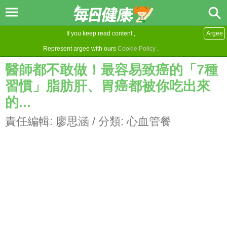
If you keep read content ,
Argee
Represent argee with ours
Cookie Policy
.
醫師都不敢做！最容易致癌的「7種
習慣」脂肪肝、胃癌都被你吃出來
的...
責任編輯:
廖思涵
/ 分類:
心血管餐