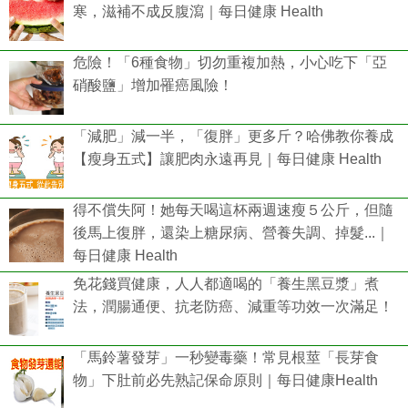
寒，滋補不成反腹瀉｜每日健康 Health
危險！「6種食物」切勿重複加熱，小心吃下「亞
硝酸鹽」增加罹癌風險！
「減肥」減一半，「復胖」更多斤？哈佛教你養成
【瘦身五式】讓肥肉永遠再見｜每日健康 Health
得不償失阿！她每天喝這杯兩週速瘦５公斤，但隨
後馬上復胖，還染上糖尿病、營養失調、掉髮...｜
每日健康 Health
免花錢買健康，人人都適喝的「養生黑豆漿」煮
法，潤腸通便、抗老防癌、減重等功效一次滿足！
「馬鈴薯發芽」一秒變毒藥！常見根莖「長芽食
物」下肚前必先熟記保命原則｜每日健康Health