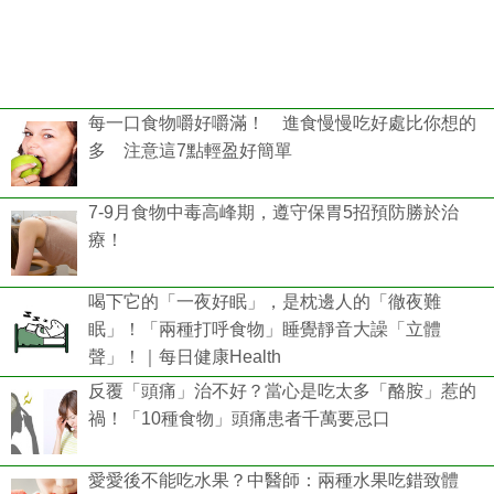
每一口食物嚼好嚼滿！ 進食慢慢吃好處比你想的
多 注意這7點輕盈好簡單
7-9月食物中毒高峰期，遵守保胃5招預防勝於治
療！
喝下它的「一夜好眠」，是枕邊人的「徹夜難
眠」！「兩種打呼食物」睡覺靜音大譟「立體
聲」！｜每日健康Health
反覆「頭痛」治不好？當心是吃太多「酪胺」惹的
禍！「10種食物」頭痛患者千萬要忌口
愛愛後不能吃水果？中醫師：兩種水果吃錯致體