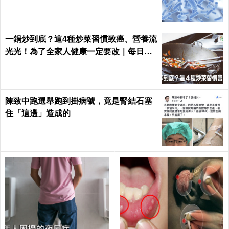
一鍋炒到底？這4種炒菜習慣致癌、營養流
光光！為了全家人健康一定要改｜每日健
康 Health
陳致中跑選舉跑到掛病號，竟是腎結石塞
住「這邊」造成的