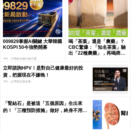
009829掌握AI關鍵 大華韓國
喝「茶葉」還是「農藥」？
KOSPI 50今強勢開募
CBC驚爆：「知名茶葉」驗
出「22種農藥」，再喝癌
症、賀爾蒙失調找上門｜每
PR．大華銀全能行銷方案
日健康 Health
立即諮詢HPV！是對自己健康最好的投
資，把握現在不嫌晚！
PR．台灣癌症基金會
「腎結石」是被這「五個原因」生出來
的！「三種預防措施」做好，終身不用
「理腎結」！｜每日健康Health