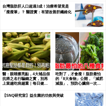
台灣脂肪肝人口超過3成！治療希望竟是
「瘦瘦筆」？ 醫證實：有望改善肝纖維化
醫：眼睛擦亮點，4大補品假
吃對了，才會瘦！脂肪最怕
抗癌之名行騙錢之實，別再
的「8大食物」公開，「減肥
上當越吃病越重｜每日健康
減脂」、預防心臟病一次滿
Health
足｜每日健康Health
【SNQ研究室】益生菌的功效與突破