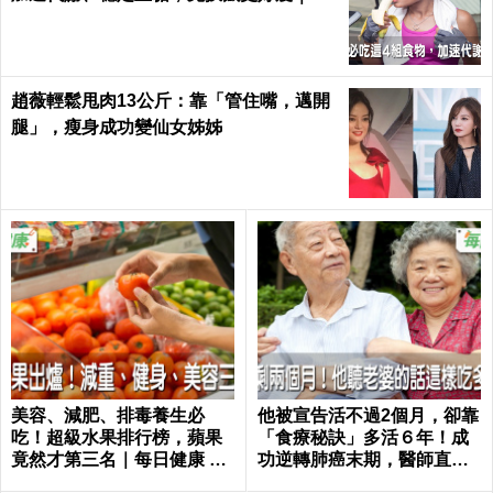
日健康 Health
趙薇輕鬆甩肉13公斤：靠「管住嘴，邁開
腿」，瘦身成功變仙女姊姊
美容、減肥、排毒養生必
他被宣告活不過2個月，卻靠
吃！超級水果排行榜，蘋果
「食療秘訣」多活６年！成
竟然才第三名｜每日健康 He
功逆轉肺癌末期，醫師直
alth
呼：不可思議｜每日健康 He