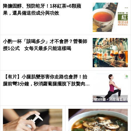
alth
降膽固醇、預防蛀牙！1杯紅茶=6顆蘋
果，還具備這些成分與功效
小酌一杯「該喝多少」才不會胖？營養師
授1公式 女每天最多只能這樣喝
【有片】小腿肌變形害你走路也會胖！抬
腿前彎3分鐘，秒消蘿蔔腿擺脫下肢贅肉｜
每日健康 Health