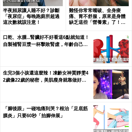
半夜頻尿讓人睡不好？診斷
難怪你常常嘴破、全身痠
「夜尿症」每晚跑廁所超過
痛、胃不舒服，原來是身體
這次數就該注意！
缺乏這些「營養素」了！｜
每日健康 Health
口乾、水腫...腎臟好不好看這6點就知道！
自製補腎豆漿一杯擊敗腎虛，年齡自己決
定｜每日健康 Health
生完3個小孩還這麼辣！凍齡女神賈靜雯4
2歲像22歲的秘密，美肌瘦身就靠做好這3
件事｜每日健康 Health
「腳後跟」一碰地痛到哭？根治「足底筋
膜炎」只要60秒「抬腳伸展」