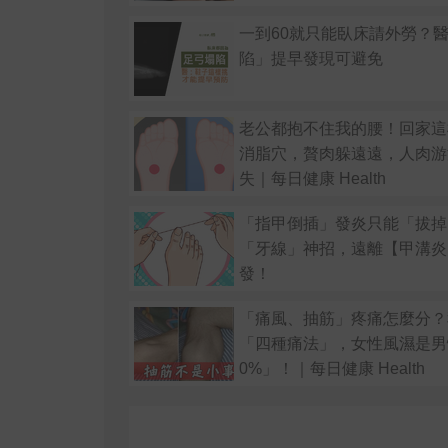
一到60就只能臥床請外勞？
陷」提早發現可避免
老公都抱不住我的腰！回家這
消脂穴，贅肉躲遠遠，人肉游
失｜每日健康 Health
「指甲倒插」發炎只能「拔掉
「牙線」神招，遠離【甲溝炎
發！
「痛風、抽筋」疼痛怎麼分？
「四種痛法」，女性風濕是男
0%」！｜每日健康 Health