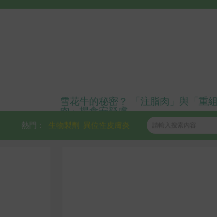
雪花牛的秘密？ 「注脂肉」與「重
肉」揭食安疑慮
熱門：
生物製劑
異位性皮膚炎