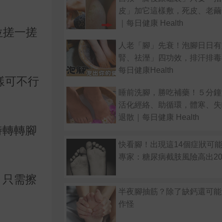
皮」加它這樣敷，死皮、老繭
｜每日健康 Health
位搓一搓
人老「腳」先衰！泡腳日日有
腎、祛溼」四功效，排汗排毒
每日健康Health
樣可不行
睡前洗腳，勝吃補藥！５分鐘
活化經絡、助循環，體寒、失
退散｜每日健康 Health
時轉轉腳
快看腳！出現這14個症狀
專家：糖尿病截肢風險高出2
。只需擦
半夜腳抽筋？除了缺鈣還可能
作怪