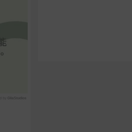
d by 
GliaStudios
M