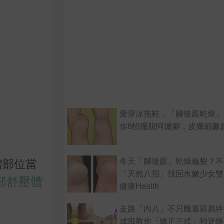
愛穿涼拖鞋，「腳後跟乾燥」
你8招擺脫阿嬤腳，皮膚細嫩
冬天「腳後跟」乾燥龜裂？不
體部位當
「天然八招」找回水嫩少女雙
部舒壓體
健康Health
走路「內八」不只醜還容易絆
成班教你「矯正三式」秒逆轉