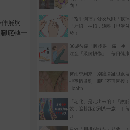
肉！
「指甲倒插」發炎只能「拔掉
步伸展與
「牙線」神招，遠離【甲溝炎
在腳底轉一
發！
30歲後痛「腳後跟」痛一生
注意「跟腱損傷」｜每日健康He
梅雨季到來！別讓腳趾也跟著
些事情做到，腳丫不再困擾！
Health
「老化」是走出來的！「護腿
效，追趕跑跳到八十歲！｜每日
th
自救「腳後跟龜裂」只要一招