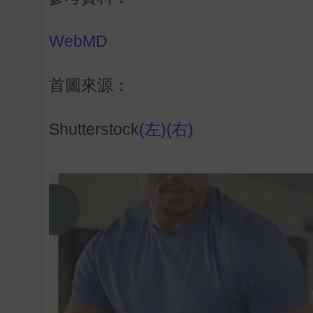
WebMD
首圖來源：
Shutterstock
(左)
(右)