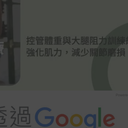
Powere
u
t