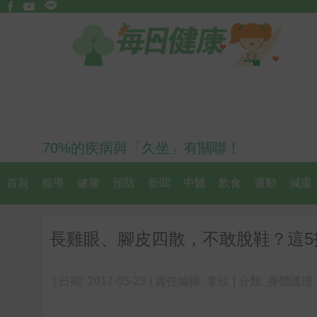
70%的疾病與「久坐」有關聯！
首頁
報導
健康
預防
新聞
中醫
飲食
運動
減重
長雞眼、腳皮四散，不敢脫鞋？這5
| 日期:
2017-05-23
| 責任編輯:
李欣
| 分類:
身體護理