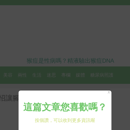
猴痘是性病嗎？精液驗出猴痘DNA
美容
兩性
生活
迷思
專欄
媒體
糖尿病照護
X
招讓腳肌跟臉皮一樣嫩！