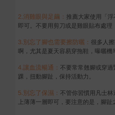
2.消雞眼與足繭：
推薦大家使用「浮
即可。不要用剪刀或是雞眼貼布處理
3.別忘了腳也需要擦防曬：
很多人擦
啊，尤其是夏天容易穿拖鞋，曝曬機
4.讓血流暢通：
不要常常翹腳或穿過
踝，扭動腳趾，保持活動力。
5.別忘了保濕：
不管你習慣用凡士林
上薄薄一層即可，要注意的是，腳趾