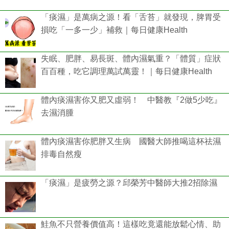
「痰濕」是萬病之源！看「舌苔」就發現，脾胃受
損吃「一多一少」補救｜每日健康Health
失眠、肥胖、易長斑、體內濕氣重？「體質」症狀
百百種，吃它調理萬試萬靈！｜每日健康Health
體內痰濕害你又肥又虛弱！ 中醫教『2做5少吃』
去濕消腫
體內痰濕害你肥胖又生病 國醫大師推喝這杯祛濕
排毒自然瘦
「痰濕」是疲勞之源？邱榮芳中醫師大推2招除濕
鮭魚不只營養價值高！這樣吃竟還能放鬆心情、助