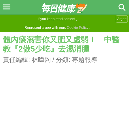
If you keep read content ,
Argee
Represent argee with ours
Cookie Policy
.
體內痰濕害你又肥又虛弱！ 中醫
教『2做5少吃』去濕消腫
責任編輯:
林暐鈞
/ 分類:
專題報導