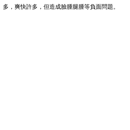
多，爽快許多，但造成臉腫腿腫等負面問題。