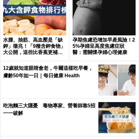
水腫、抽筋、高血壓是「缺
孕期焦慮恐增加早產風險！2
鉀」徵兆！「9種含鉀食物」
5%孕婦呈高度焦慮症狀
大公開，這些比香蕉更補鉀
醫：需關懷孕婦心理健康
｜每日健康 Health
12歲就知道眼睛會老，牛爾這樣吃早餐，
膚齡50年如一日｜每日健康 Health
吃泡麵三大隱憂 毒物專家、營養師靠5招
一一破解