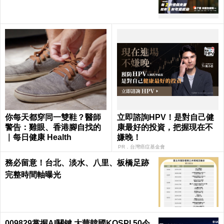
你每天都穿同一雙鞋？醫師
立即諮詢HPV！是對自己健
警告：雞眼、香港腳自找的
康最好的投資，把握現在不
｜每日健康 Health
嫌晚！
PR．台灣癌症基金會
務必留意！台北、淡水、八里、板橋足跡
完整時間軸曝光
009829掌握AI關鍵 大華韓國KOSPI 50今