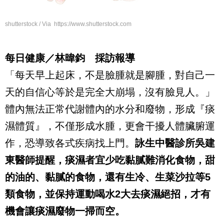
shutterstock / Via https://www.shutterstock.com
每日健康／林暐鈞 採訪報導
「每天早上起床，不是臉腫就是腳腫，對自己一
天的自信心等於是完全大崩塌，沒有臉見人。」
體內無法正常代謝體內的水分和廢物，形成『痰
濕體質』，不僅形成水腫，更會干擾人體臟腑運
作，恐導致各式疾病找上門。
詠生中醫診所
吳
建
東醫師
提醒，痰濕者宜少吃黏膩難消化食物，甜
的油的、黏膩的食物，還有生冷、生菜沙拉等
5
類食物，並保持運動喝水
2
大去痰濕絕招，才有
機會讓痰濕廢物一掃而空。