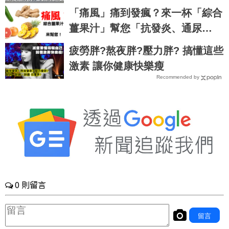
邊養胃一次做到｜每日健康 Healt
「痛風」痛到發瘋？來一杯「綜合
h
薑果汁」幫您「抗發炎、通尿
酸」！｜每日健康Health
疲勞胖?熬夜胖?壓力胖? 搞懂這些
激素 讓你健康快樂瘦
Recommended by