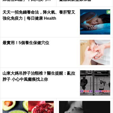
活喉嚨
天天一招免錢養命法，降火氣、養肝腎又
強化免疫力｜每日健康 Health
最實用！5個養生保健穴位
山東大媽吊脖子治頸椎？醫生提醒：亂拉
脖子 小心中風癱瘓找上你