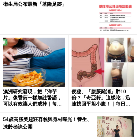
衛生局公布最新「基隆足跡」
澳洲研究發現，把「洋芋
便秘、「腹脹難消」胖10
片」像香菸一樣加註警語，
倍？「奇亞籽」這樣吃，迅
可以有效讓人們戒掉｜每日
速找回平坦小腹！｜每日健
健康 Health
康 Health
54歲高勝美超狂容貌與身材曝光！養生、
凍齡秘訣公開