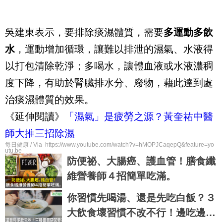
吳建東表示，要排除痰濕體質，需要
多運動多飲
水
，運動增加循環，讓難以排泄的濕氣、水液得
以打包清除乾淨；多喝水，讓體血液或水液濃稠
度下降，有助於腎臟排水分、廢物，藉此達到處
治痰濕體質的效果。
《延伸閱讀》
「濕氣」是疲勞之源？黃奎祐中醫
師大推三招除濕
每日健康 / Via https://www.youtube.com/watch?v=hMOPJCaqepQ&feature=yo
utu.be
防便祕、大腸癌、護血管！膳食纖
維營養師４招簡單吃滿。
你習慣先喝湯、還是先吃白飯？３
大飲食壞習慣不改不行！邊吃邊瘦