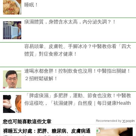
睡眠！
痰濕體質，身體含水太高，內分泌失調？！
容易頭暈、皮膚乾、手腳冰冷？中醫教你看「四大
體質」對症食療才健康！
連喝水都會胖！控制飲食也沒用！中醫指出關鍵！
２招輕鬆破解！
「脾虛痰濕」多肥胖，運動、節食也沒救！中醫教
你這樣吃，「祛濕健脾」自然瘦｜每日健康Health
您也可能喜歡這些文章
Recommended by
裸睡五大好處：肥胖、糖尿病、皮膚病通