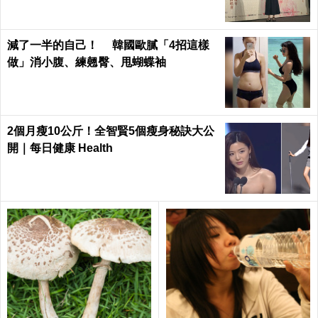
減了一半的自己！ 韓國歐膩「4招這樣
做」消小腹、練翹臀、甩蝴蝶袖
2個月瘦10公斤！全智賢5個瘦身秘訣大公
開｜每日健康 Health