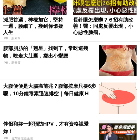
減肥首選，檸檬加它，堅持
長針眼怎麼辦？６招有助改
一週，腰細了，瘦到你懷疑
善！醫：同處反覆出現，小
人生
心惡性腫瘤。
PR．新素簡
腹部脂肪的「剋星」找到了，常吃這幾
物，吃走大肚囊，瘦出小蠻腰
PR．新素簡
大腹便便是大腸癌前兆？腹部按摩只要6步
驟，10分鐘毒素迅速排空｜每日健康 Heal
th
伴侶和妳一起預防HPV，才有資格說愛
妳！
PR．台灣癌症基金會