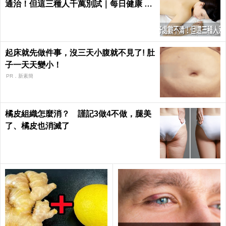
通治！但這三種人千萬別試｜每日健康 He
alth
起床就先做件事，沒三天小腹就不見了! 肚
子一天天變小！
PR．新素簡
橘皮組織怎麼消？ 謹記3做4不做，腿美
了、橘皮也消滅了