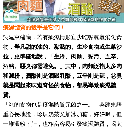
痰濕體質的殺手是它們！
吳建東
建議，若有痰濕情形宜少吃黏膩難消化食
物，
舉凡甜的油的、黏黏的、生冷食物或生菜沙
拉，更準確地說，「生冷、肉麵、黏滑、五辛、
酒酪、惡臭都需避免。」其中，肉麵泛指太多肉
和澱粉，酒酪則是酒跟乳酪，五辛則是辣，惡臭
就是聞起來味道奇怪的食物，都易導致痰濕體
質。
「冰的食物也是痰濕體質元凶之一。」吳建東語
重心長地說，珍珠奶茶又加冰加糖，好好喝，但
一堆澱粉下肚，也相當容易引發痰濕體質，喝太