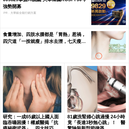
強勢開募
PR．大華銀全能行銷方案
食量增加、四肢水腫都是「胃熱」惹禍，
四穴道「一按就瘦」排水去溼，七天瘦三
斤不復胖｜每日健康 Health
研究：一成65歲以上國人面
81歲洗腎婦心跳過慢 24小時
臨吞嚥困擾！權威醫揭「抗
竟「長達3秒無心跳」！ 醫
癌秘密武器」，四大技巧肌
驚險裝新型節律器