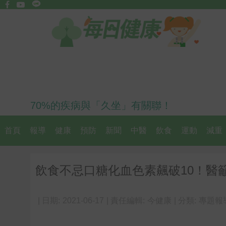
70%的疾病與「久坐」有關聯！
首頁
報導
健康
預防
新聞
中醫
飲食
運動
減重
飲食不忌口糖化血色素飆破10！醫
| 日期:
2021-06-17
| 責任編輯:
今健康
| 分類:
專題報