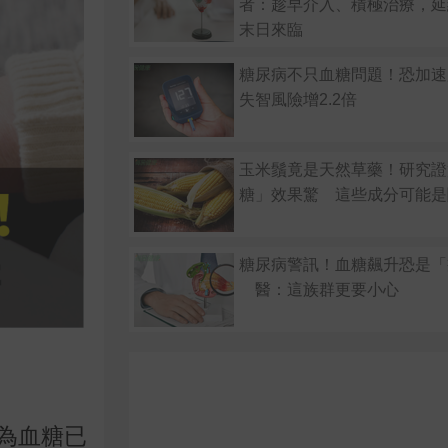
者：趁早介入、積極治療，延
末日來臨
糖尿病不只血糖問題！恐加速
失智風險增2.2倍
玉米鬚竟是天然草藥！研究證
糖」效果驚 這些成分可能是
糖尿病警訊！血糖飆升恐是「
醫：這族群更要小心
為血糖已