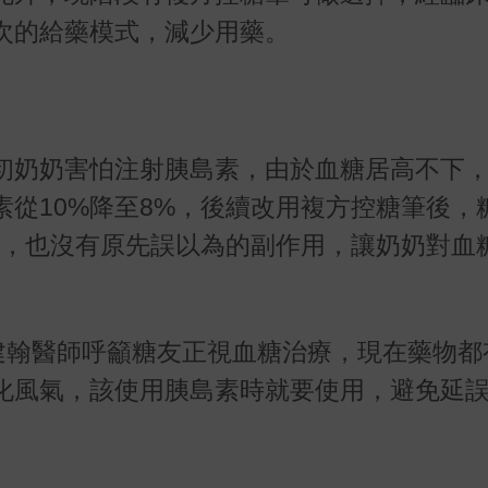
次的給藥模式，減少用藥。
初奶奶害怕注射胰島素，由於血糖居高不下
從10%降至8%，後續改用複方控糖筆後，
善，也沒有原先誤以為的副作用，讓奶奶對血
何建翰醫師呼籲糖友正視血糖治療，現在藥物都
化風氣，該使用胰島素時就要使用，避免延