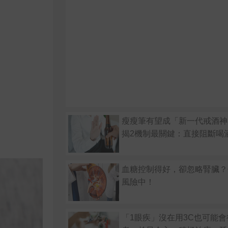
瘦瘦筆有望成「新一代戒酒神
揭2機制最關鍵：直接阻斷喝
血糖控制得好，卻忽略腎臟？
風險中！
「1眼疾」沒在用3C也可能會