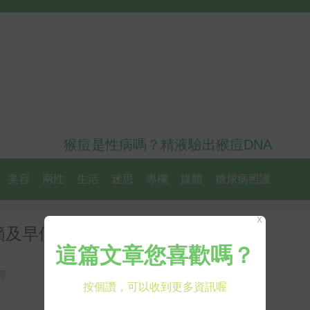
猴痘是性病嗎？精液驗出猴痘DNA
美容
兩性
生活
迷思
專欄
媒體
糖尿病照護
X
籲及早使用胰島素穩定血糖
導