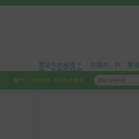
雪花牛的秘密？ 「注脂肉」與「重
肉」揭食安疑慮
熱門：
生物製劑
異位性皮膚炎