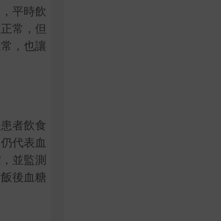
常，平時飲
值正常，但
正常，也讓
映患者飲食
，仍代表血
控，並監測
對飯後血糖