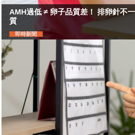
AMH過低 ≠ 卵子品質差！ 排卵針
質
即時新聞