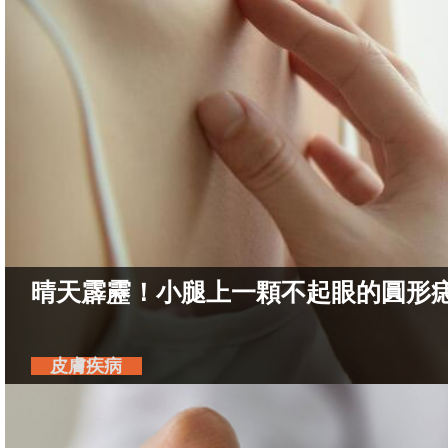
晴天霹靂！小腿上一顆不起眼的圓形
皮膚疾病