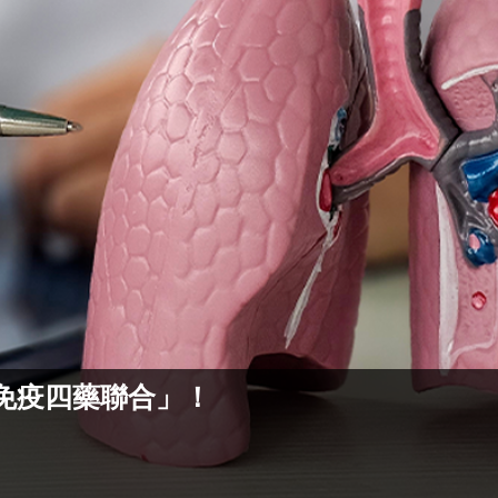
免疫四藥聯合」！