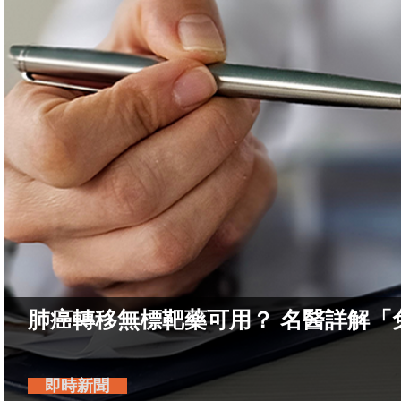
肺癌轉移無標靶藥可用？ 名醫詳解「
即時新聞