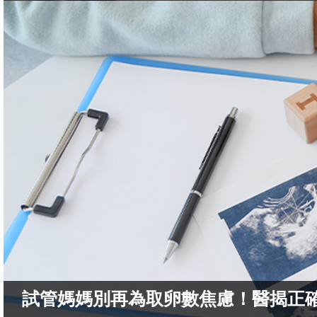
試管媽媽別再為取卵數焦慮！醫揭正