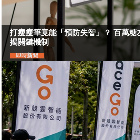
打瘦瘦筆竟能「預防失智」？ 百萬糖友研
揭關鍵機制
即時新聞