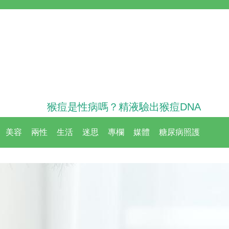
猴痘是性病嗎？精液驗出猴痘DNA
美容
兩性
生活
迷思
專欄
媒體
糖尿病照護