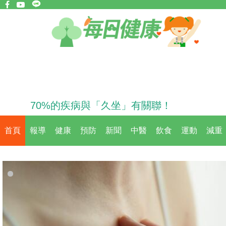
70%的疾病與「久坐」有關聯！
首頁
報導
健康
預防
新聞
中醫
飲食
運動
減重