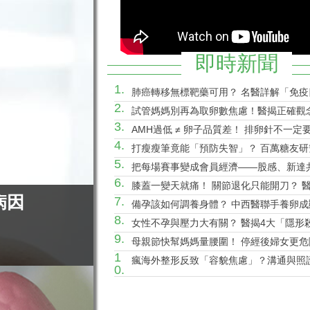
即時新聞
1.
肺癌轉移無標靶藥可用？ 名醫詳解「免疫
2.
合」！
試管媽媽別再為取卵數焦慮！醫揭正確觀
3.
率、活產率比任何數據都重要
AMH過低 ≠ 卵子品質差！ 排卵針不一定
4.
量？ 醫揭「聯合刺激法」翻轉卵子品質
打瘦瘦筆竟能「預防失智」？ 百萬糖友研究：
5.
utide降阿茲海默風險最高7成，醫揭關鍵
把每場賽事變成會員經濟——股感、新達
6.
資 RaceGo 競賽咖，搶攻運動賽事第一
膝蓋一變天就痛！ 關節退化只能開刀？ 
病因
7.
術」治療選擇：更適合長者族群
備孕該如何調養身體？ 中西醫聯手養卵成
8.
真相：這「1類主食」千萬別戒
女性不孕與壓力大有關？ 醫揭4大「隱形
9.
媳問題竟非主因
母親節快幫媽媽量腰圍！ 停經後婦女更危
1
「1疾病」風險恐翻倍
瘋海外整形反致「容貌焦慮」？溝通與照
0.
許英哲揭：還有「這些風險」！