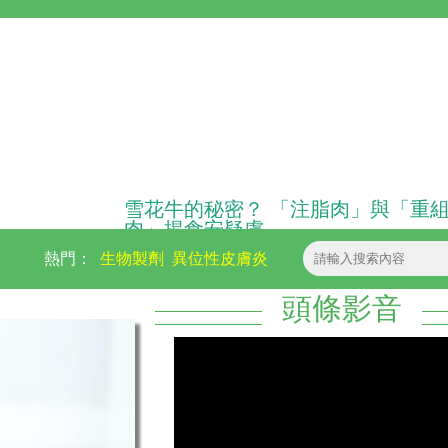
雪花牛的秘密？ 「注脂肉」與「重
肉」揭食安疑慮
熱門：
生物製劑
異位性皮膚炎
頭條影音