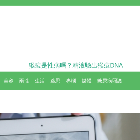
猴痘是性病嗎？精液驗出猴痘DNA
美容
兩性
生活
迷思
專欄
媒體
糖尿病照護