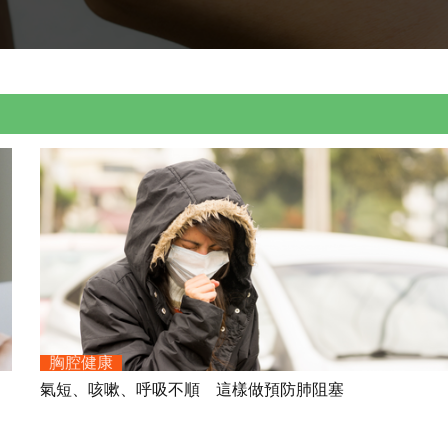
胸腔健康
氣短、咳嗽、呼吸不順 這樣做預防肺阻塞