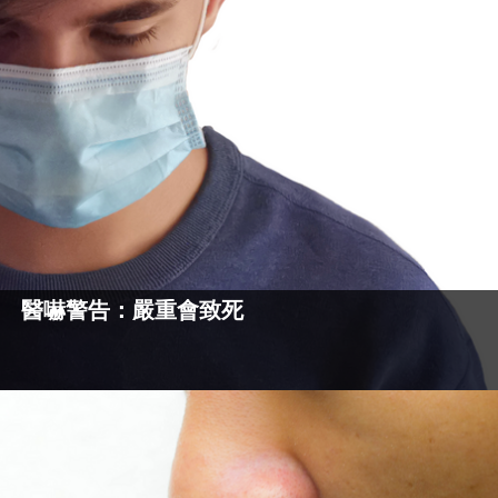
 醫嚇警告：嚴重會致死