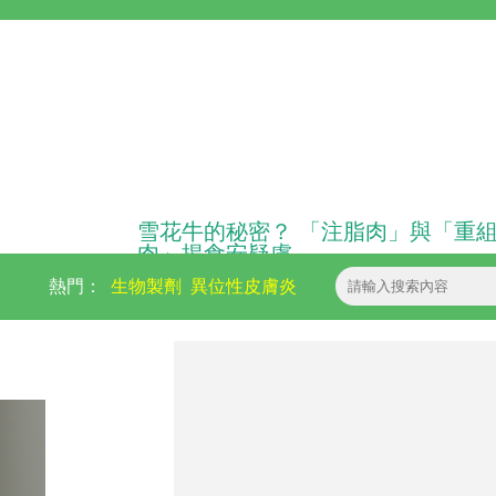
雪花牛的秘密？ 「注脂肉」與「重
肉」揭食安疑慮
熱門：
生物製劑
異位性皮膚炎