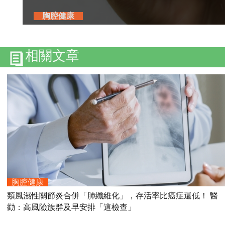
胸腔健康
相關文章
胸腔健康
類風濕性關節炎合併「肺纖維化」，存活率比癌症還低！ 醫
勸：高風險族群及早安排「這檢查」