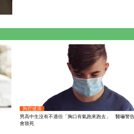
胸腔健康
男高中生沒有不適但「胸口有氣跑來跑去」 醫嚇警
會致死