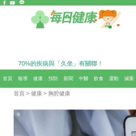
70%的疾病與「久坐」有關聯！
首頁
報導
健康
預防
新聞
中醫
飲食
運動
減重
首頁 > 健康 > 胸腔健康