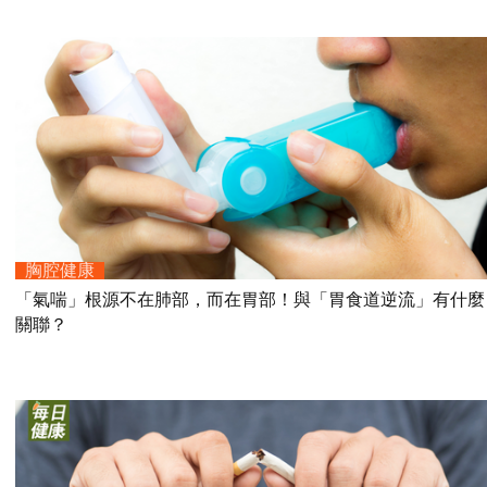
胸腔健康
「氣喘」根源不在肺部，而在胃部！與「胃食道逆流」有什麼
關聯？