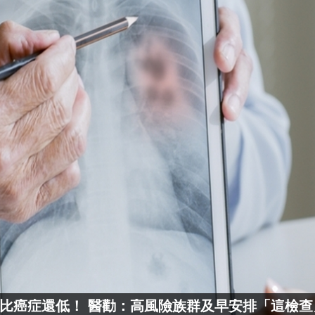
比癌症還低！ 醫勸：高風險族群及早安排「這檢查