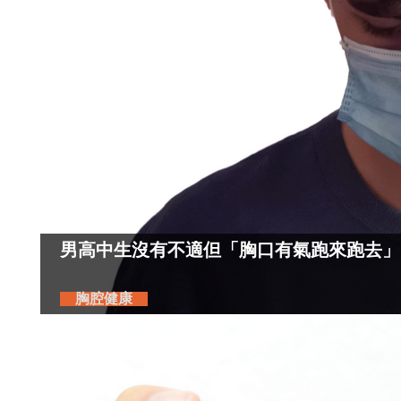
男高中生沒有不適但「胸口有氣跑來跑去」
胸腔健康