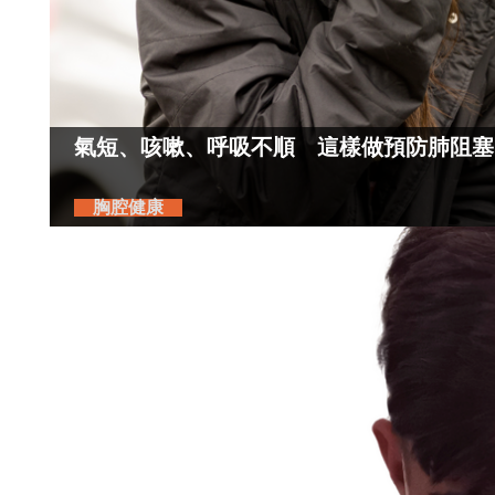
氣短、咳嗽、呼吸不順 這樣做預防肺阻塞
胸腔健康