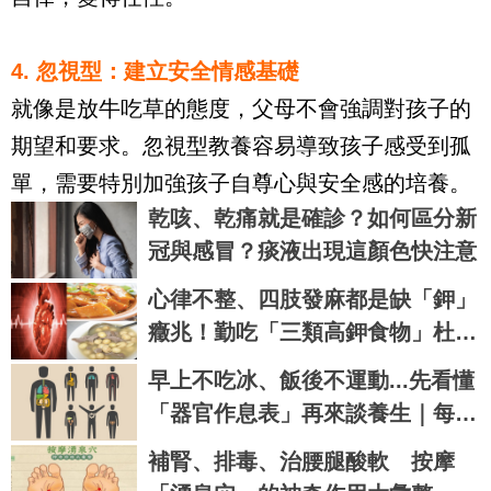
4. 忽視型：建立安全情感基礎
就像是放牛吃草的態度，父母不會強調對孩子的
期望和要求。忽視型教養容易導致孩子感受到孤
單，需要特別加強孩子自尊心與安全感的培養。
乾咳、乾痛就是確診？如何區分新
冠與感冒？痰液出現這顏色快注意
心律不整、四肢發麻都是缺「鉀」
癥兆！勤吃「三類高鉀食物」杜絕
你的「低鉀」危機｜每日健康Heal
早上不吃冰、飯後不運動...先看懂
th
「器官作息表」再來談養生｜每日
健康 Health
補腎、排毒、治腰腿酸軟 按摩