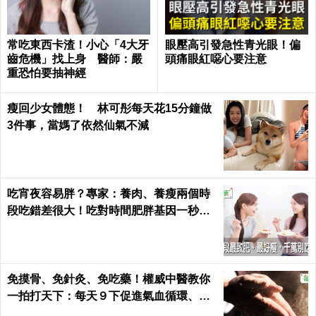
常吃東西卡渣！小心「4大牙
眼壓高引發急性青光眼！偏
齒危機」找上身 醫師：嚴
頭痛眼紅噁心要注意
重恐怕要抽神經
瘦回少女體態！ 林可彤每天花15分鐘做
3件事，當媽了依然仙氣不減
吃宵夜容易胖？專家：養肉、養瘦兩個時
段吃錯差很大！吃對時間肥胖基因一秒關
閉｜每日健康 Health
免摸骨、免針灸、免吃藥！權威中醫教你
一拍打天下：每天９下促進氣血循環、活
絡筋骨｜每日健康 Health