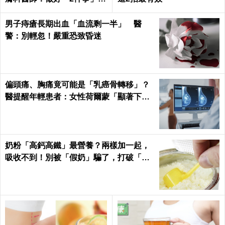
能變白｜每日健康 Health
男子痔瘡長期出血「血流剩一半」 醫
警：別輕忽！嚴重恐致昏迷
偏頭痛、胸痛竟可能是「乳癌骨轉移」？
醫提醒年輕患者：女性荷爾蒙「顯著下
降」最危險
奶粉「高鈣高鐵」最營養？兩樣加一起，
吸收不到！別被「假奶」騙了，打破「營
養添加」迷思！