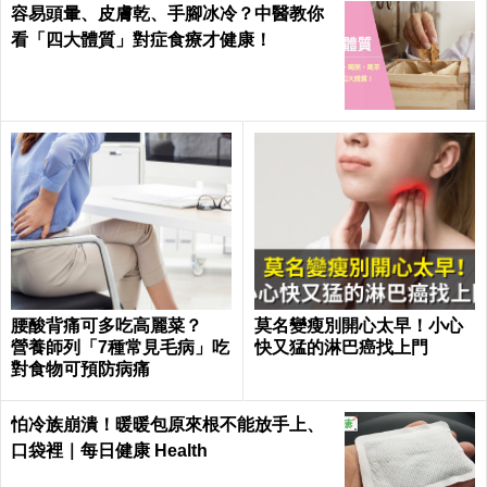
容易頭暈、皮膚乾、手腳冰冷？中醫教你
看「四大體質」對症食療才健康！
腰酸背痛可多吃高麗菜？
莫名變瘦別開心太早！小心
營養師列「7種常見毛病」吃
快又猛的淋巴癌找上門
對食物可預防病痛
怕冷族崩潰！暖暖包原來根不能放手上、
口袋裡｜每日健康 Health