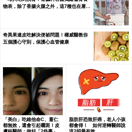
物表，除了香腸火腿之外，這7種也在屠殺
腎臟健康｜每日健康 Health
奇異果連皮吃解決便祕問題！權威醫教你
五個護心守則，保護心血管健康
「美白」吃維他命C、薏仁
脂肪肝恐致肝癌，老人小孩
都無效，還會引起曬斑！皮
都會得！ 如何逆轉醫師說
膚科醫師：做好「2件事」最
這2招最有效