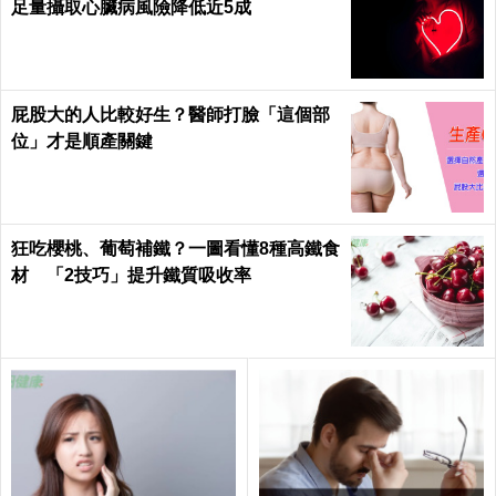
足量攝取心臟病風險降低近5成
屁股大的人比較好生？醫師打臉「這個部
位」才是順產關鍵
狂吃櫻桃、葡萄補鐵？一圖看懂8種高鐵食
材 「2技巧」提升鐵質吸收率