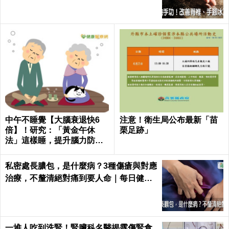
中午不睡覺【大腦衰退快6
注意！衛生局公布最新「苗
倍】！研究：「黃金午休
栗足跡」
法」這樣睡，提升腦力防癡
呆！｜每日健康Health
私密處長膿包，是什麼病？3種傷瘡與對應
治療，不釐清絕對痛到要人命｜每日健康
Health
一堆人吃到洗腎！腎臟科名醫揭露傷腎食