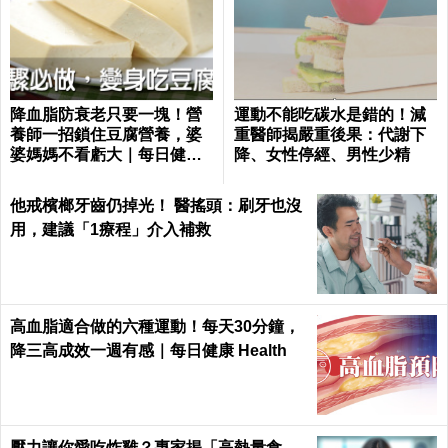
降血脂防衰老只要一塊！營
運動不能吃碳水是錯的！減
養師一招鎖住豆腐營養，婆
重醫師揭嚴重後果：代謝下
婆媽媽不看虧大｜每日健康
降、女性停經、男性少精
Health
他戒檳榔牙齒仍掉光！ 醫搖頭：刷牙也沒
用，建議「1療程」介入補救
高血脂適合做的六種運動！每天30分鐘，
降三高成效一週有感｜每日健康 Health
壓力讓你愛吃炸雞？專家揭「高熱量食