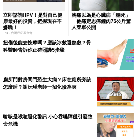
立即諮詢HPV！是對自己健
胸痛以為是心臟病「穩死」
康最好的投資，把握現在不
他痛定思痛鏟肉75公斤驚
嫌晚！
人菜單公開
PR．台灣癌症基金會
扭傷後能去按摩嗎？應該冰敷還熱敷？骨
科醫師告訴你正確照護5步驟
廁所門對房間門恐生大病？床在廁所旁該
怎麼睡？謝沅瑾老師一招化險為夷
嗆咳是喉嚨退化警訊 小心吞嚥障礙引發致
命危機