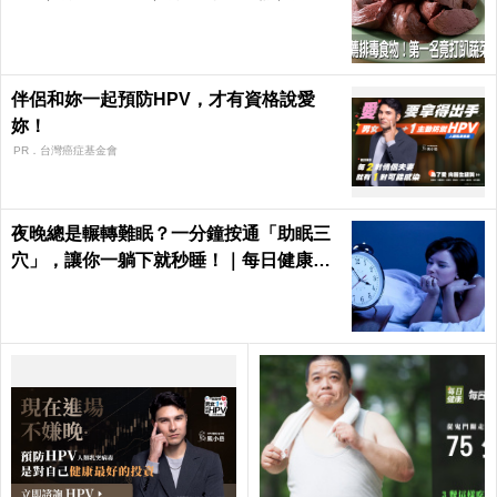
眼鏡｜每日健康 Health
伴侶和妳一起預防HPV，才有資格說愛
妳！
PR．台灣癌症基金會
夜晚總是輾轉難眠？一分鐘按通「助眠三
穴」，讓你一躺下就秒睡！｜每日健康He
alth