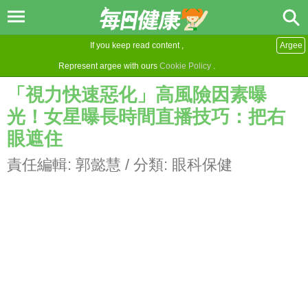
If you keep read content ,
Argee
Represent argee with ours
Cookie Policy
.
「視力快速惡化」高風險因素曝
光！女星曝長時間直播技巧：把右
眼遮住
責任編輯:
郭懿慧
/ 分類:
眼科保健