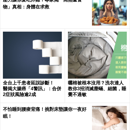
物」真相：身體在求救
全台上千患者延誤診斷！
曬棉被根本沒用？洗衣達人
醫揭大腸癌「4警訊」：合併
教你3招消滅塵蟎、細菌，睡
2症狀風險逾2成
覺不過敏
不怕睡到腰痠背痛！挑對床墊讓你一夜好
眠！