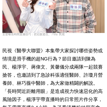
女星曝長時間直播技巧：把右眼遮住。 / Via 民視
民視《醫學大聯盟》本集帶大家探討哪些姿勢或
情境是滑手機的超NG行為？節目邀請到陳為
民、楊淨宇、蔣偉文、黃馨儀分成兩隊一起競賽
搶答，也邀請到了急診科張適恆醫師、許瓊月營
養師、林巧薇中醫師，為大家做精闢的解說。
「長時間近距離用眼」是造成視力快速惡化的高
風險因子，楊淨宇帶直播時的日常照片作分享，