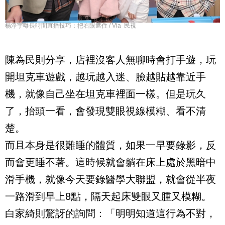
楊淨宇曝長時間直播技巧：把右眼遮住 / Via 民視
陳為民則分享，店裡沒客人無聊時會打手遊，玩
開坦克車遊戲，越玩越入迷、臉越貼越靠近手
機，就像自己坐在坦克車裡面一樣。但是玩久
了，抬頭一看，會發現雙眼視線模糊、看不清
楚。
而且本身是很難睡的體質，如果一早要錄影，反
而會更睡不著。這時候就會躺在床上處於黑暗中
滑手機，就像今天要錄醫學大聯盟，就會從半夜
一路滑到早上8點，隔天起床雙眼又腫又模糊。
白家綺則驚訝的詢問：「明明知道這行為不對，