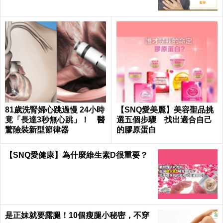
81歲洗腎婦心跳過慢 24小時
【SNQ愛美麗】美容聖品挑
竟「長達3秒無心跳」！ 醫
選五個步驟 找出適合自己
驚險裝新型節律器
的膠原蛋白
【SNQ愛健康】為什麼維生素D很重要？
是正妹就要露腿！10個瘦腿小秘密，不穿