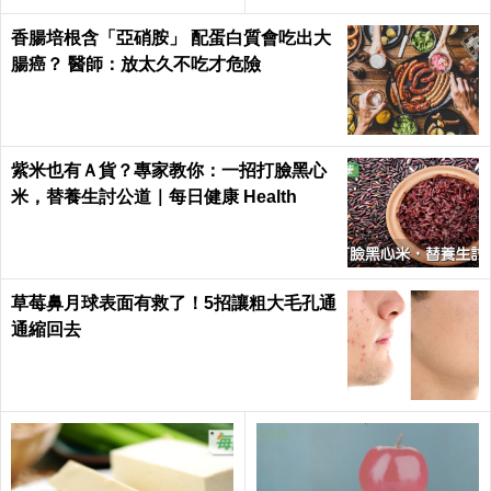
康 Health
香腸培根含「亞硝胺」 配蛋白質會吃出大
腸癌？ 醫師：放太久不吃才危險
紫米也有Ａ貨？專家教你：一招打臉黑心
米，替養生討公道｜每日健康 Health
草莓鼻月球表面有救了！5招讓粗大毛孔通
通縮回去