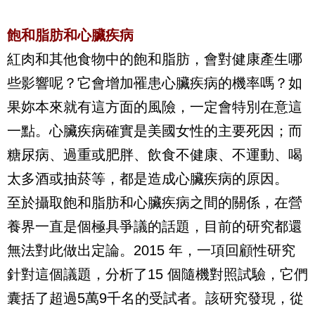
飽和脂肪和心臟疾病
紅肉和其他食物中的飽和脂肪，會對健康產生哪
些影響呢？它會增加罹患心臟疾病的機率嗎？如
果妳本來就有這方面的風險，一定會特別在意這
一點。心臟疾病確實是美國女性的主要死因；而
糖尿病、過重或肥胖、飲食不健康、不運動、喝
太多酒或抽菸等，都是造成心臟疾病的原因。
至於攝取飽和脂肪和心臟疾病之間的關係，在營
養界一直是個極具爭議的話題，目前的研究都還
無法對此做出定論。
2015
年，一項回顧性研究
針對這個議題，分析了
15
個隨機對照試驗，它們
囊括了超過
5
萬
9
千名的受試者。該研究發現，從