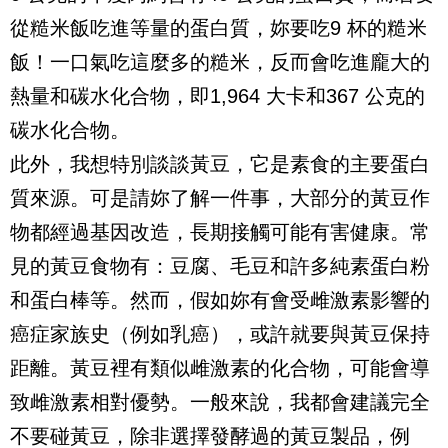
從糙米飯吃進等量的蛋白質，妳要吃
9
杯的糙米
飯！一口氣吃這麼多的糙米，反而會吃進龐大的
熱量和碳水化合物，即
1,964
大卡和
367
公克的
碳水化合物。
此外，我想特別談談黃豆，它是素食的主要蛋白
質來源。可是請妳了解一件事，大部分的黃豆作
物都經過基因改造，長期接觸可能有害健康。常
見的黃豆食物有：豆腐、毛豆和許多純素蛋白粉
和蛋白棒等。然而，假如妳有會受雌激素影響的
癌症家族史（例如乳癌），或許就要與黃豆保持
距離。黃豆裡有類似雌激素的化合物，可能會導
致雌激素相對優勢。一般來說，我都會建議完全
不要碰黃豆，除非選擇發酵過的黃豆製品，例