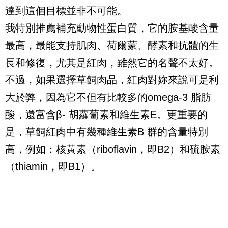
達到這個目標並非不可能。
我特別推薦補充動物性蛋白質，它的胺基酸含量
最高，最能支持肌肉、荷爾蒙、酵素和抗體的生
長和修復，尤其是紅肉，雖然它的名聲不太好。
不過，如果選擇草飼肉品，紅肉對妳來說可是利
大於弊，因為它不但有比較多的
omega-3
脂肪
酸，還富含β
-
胡蘿蔔素和維生素
E
。更重要的
是，草飼紅肉中有幾種維生素
B
群的含量特別
高，例如：核黃素（
riboflavin
，即
B2
）和硫胺素
（
thiamin
，即
B1
）。