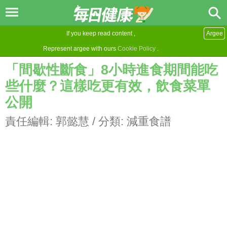
If you keep read content ,
Argee
Represent argee with ours
Cookie Policy
.
「間歇性斷食」8小時進食期間能吃
些什麼？這樣吃更有效，飲食菜單
公開
責任編輯:
郭懿慧
/ 分類:
減重食譜