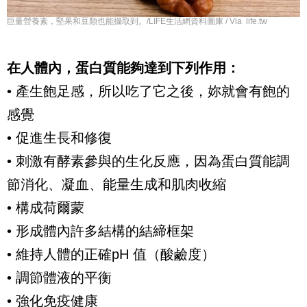
巨量營養素，堅果和豆類也能攝取到。/LIFE生活網資料圖庫 / Via life.tw
在人體內，蛋白質能夠達到下列作用：
• 產生飽足感，所以吃了它之後，妳就會有飽的
感覺
• 促進生長和修復
• 刺激有酵素參與的生化反應，因為蛋白質能調
節消化、凝血、能量生成和肌肉收縮
• 構成荷爾蒙
• 形成體內許多結構的結締框架
• 維持人體的正確
pH
值（酸鹼度）
• 調節體液的平衡
• 強化免疫健康