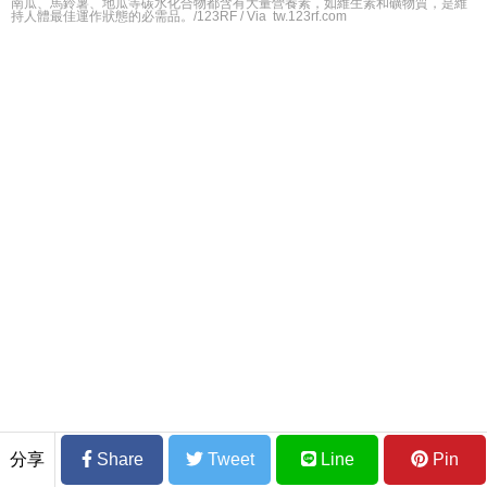
南瓜、馬鈴薯、地瓜等碳水化合物都含有大量營養素，如維生素和礦物質，是維
持人體最佳運作狀態的必需品。/123RF / Via tw.123rf.com
分享
Share
Tweet
Line
Pin