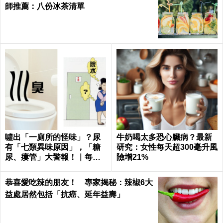
師推薦：八份冰茶清單
噓出「一廁所的怪味」？尿
牛奶喝太多恐心臟病？最新
有「七類異味原因」，「糖
研究：女性每天超300毫升風
尿、瘻管」大警報！｜每日
險增21%
健康Health
恭喜愛吃辣的朋友！ 專家揭秘：辣椒6大
益處居然包括「抗癌、延年益壽」