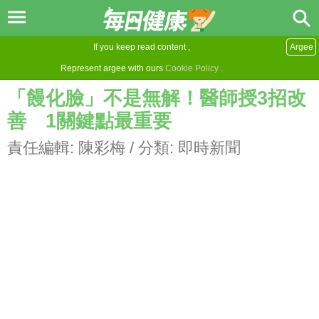
If you keep read content ,
Argee
Represent argee with ours
Cookie Policy
.
「饅化臉」不是無解！醫師授3招改
善 1關鍵點最重要
責任編輯:
陳彩梅
/ 分類:
即時新聞