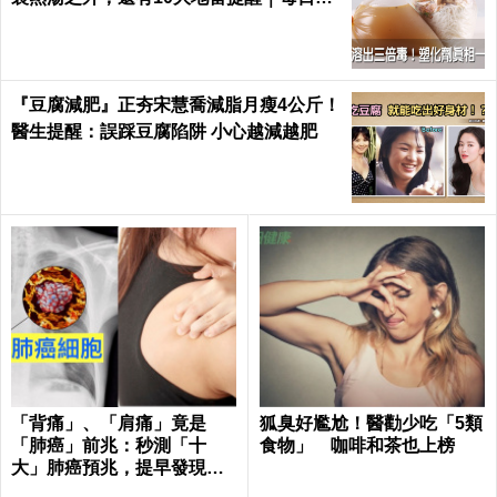
康 Health
『豆腐減肥』正夯宋慧喬減脂月瘦4公斤！
醫生提醒：誤踩豆腐陷阱 小心越減越肥
「背痛」、「肩痛」竟是
狐臭好尷尬！醫勸少吃「5類
「肺癌」前兆：秒測「十
食物」 咖啡和茶也上榜
大」肺癌預兆，提早發現治
癒率飆升50%！