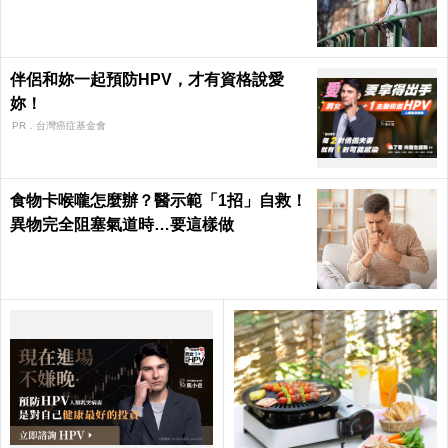
伴侶和妳一起預防HPV，才有資格說愛
妳！
PR．台灣癌症基金會
食物卡喉嚨怎麼辦？醫示範「1招」自救！
異物完全阻塞氣道時…要這樣做