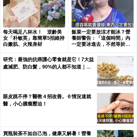
每天喝足八杯水！ 逆齡美
飯菜一定要放涼才能冰？營
女「朴敏英」靠簡單5招維持
養師警告：「這個時間」內
白嫩肌、火辣身材
一定要冰進去，不然等於活
吞百萬隻細菌｜每日健康 He
alth
研究：最強的抗癌護心零食就是它！7大益
處減肥、防白髮，90%的人都不知道｜每
日健康 Health
眼皮跳不停？醫教４招改善。６情況速就
醫，小心腫瘤壓迫！
買瓶裝茶不如自己泡，健康又解暑！營養