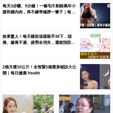
每天3步驟、5分鐘！一條毛巾剷除萬年小
腹和腰內肉，再不練準備胖一輩子｜每日
健康 Health
效果驚人！每天睡前這樣敲手36下，頭
痛、腸胃不適、疲勞全消失，還能預防腦
中風！｜每日健康Health
2個月瘦10公斤！全智賢5個瘦身秘訣大公
開｜每日健康 Health