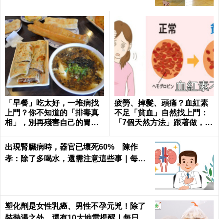
「早餐」吃太好，一堆病找
疲勞、掉髮、頭痛？血紅素
上門？你不知道的「排毒真
不足「貧血」自然找上門：
相」，別再殘害自己的胃
「7個天然方法」跟著做，杜
了！
絕貧血只要一種水果！
出現腎臟病時，器官已壞死60% 陳作
孝：除了多喝水，還需注意這些事｜每日
健康 Health
塑化劑是女性乳癌、男性不孕元兇！除了
裝熱湯之外，還有10大地雷提醒｜每日健