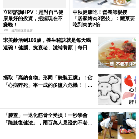
立即諮詢HPV！是對自己健
中秋健康吃！營養師親授
康最好的投資，把握現在不
「居家烤肉3密技」：蔬菜要
嫌晚！
吃到肉的2倍
PR．台灣癌症基金會
宋美齡活到106歲，養生秘訣就是每天喝
這碗！健腦、抗衰老、滋補養顏｜每日健
康 Health
攝取「高鈉食物」形同「醃製五臟」！佔
「心病猝死」率一成的多鹽六危機！｜每
日健康 Health
「膝蓋」一退化筋骨全受損！一秒學會
「跪膝復健法」，兩百萬人見證的不老伸
展術｜每日健康 Health