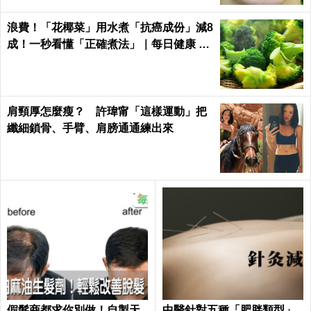
浪費！「花椰菜」用水煮「抗癌成份」減8
成！一秒看懂「正確煮法」｜每日健康 He
alth
肩頸厚怎麼瘦？ 許瑋甯「這樣運動」把
纖細鎖骨、手臂、肩膀通通練出來
假髮商都求你別做！自製天
中醫針對五種「肥胖類型」