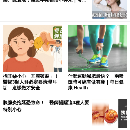
健康 Health
掏耳朵小心「耳膜破裂」！
什麼運動減肥最快？ 兩種
醫揭3類人群必定要清理耳
隨時可練有做有瘦｜每日健
垢 這樣做才安全
康 Health
胰臟炎拖延恐致命！ 醫師提醒這4種人要
特別小心