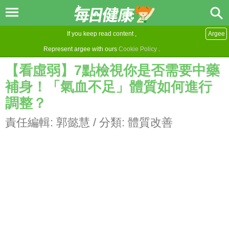
If you keep read content ,
Argee
Represent argee with ours
Cookie Policy
.
【看虛弱】7點檢視你是否需要中藥
補身！「氣血不足」體質如何進行
調整？
責任編輯:
郭懿慧
/ 分類:
體質改善