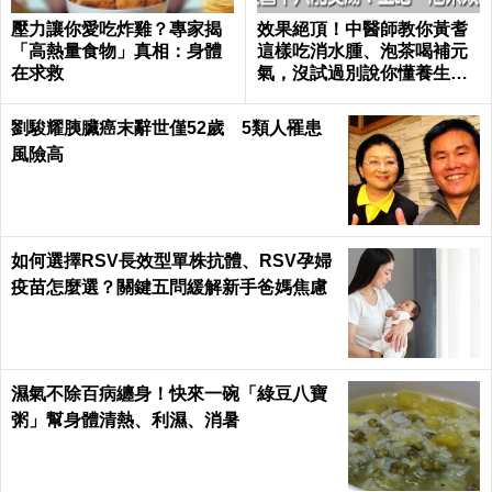
壓力讓你愛吃炸雞？專家揭
效果絕頂！中醫師教你黃耆
「高熱量食物」真相：身體
這樣吃消水腫、泡茶喝補元
在求救
氣，沒試過別說你懂養生｜
每日健康 Health
劉駿耀胰臟癌末辭世僅52歲 5類人罹患
風險高
如何選擇RSV長效型單株抗體、RSV孕婦
疫苗怎麼選？關鍵五問緩解新手爸媽焦慮
濕氣不除百病纏身！快來一碗「綠豆八寶
粥」幫身體清熱、利濕、消暑