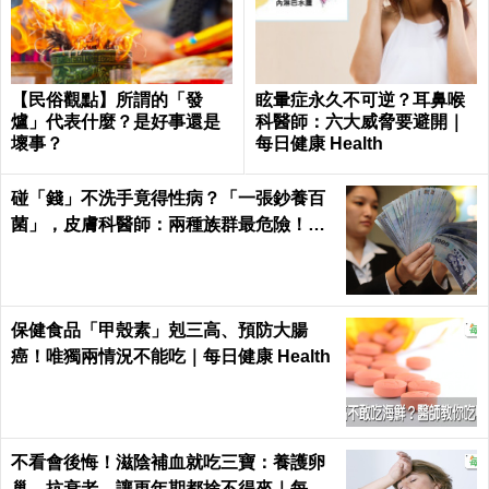
【民俗觀點】所謂的「發
眩暈症永久不可逆？耳鼻喉
爐」代表什麼？是好事還是
科醫師：六大威脅要避開｜
壞事？
每日健康 Health
碰「錢」不洗手竟得性病？「一張鈔養百
菌」，皮膚科醫師：兩種族群最危險！｜
每日健康Health
保健食品「甲殼素」剋三高、預防大腸
癌！唯獨兩情況不能吃｜每日健康 Health
不看會後悔！滋陰補血就吃三寶：養護卵
巢、抗衰老，讓更年期都捨不得來｜每日