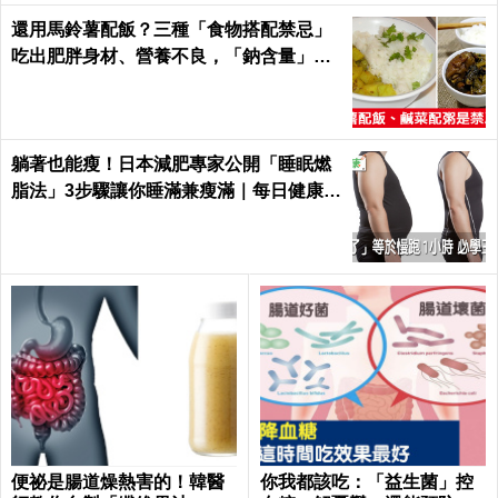
還用馬鈴薯配飯？三種「食物搭配禁忌」
吃出肥胖身材、營養不良，「鈉含量」爆
表！｜每日健康Health
躺著也能瘦！日本減肥專家公開「睡眠燃
脂法」3步驟讓你睡滿兼瘦滿｜每日健康 H
ealth
便祕是腸道燥熱害的！韓醫
你我都該吃：「益生菌」控