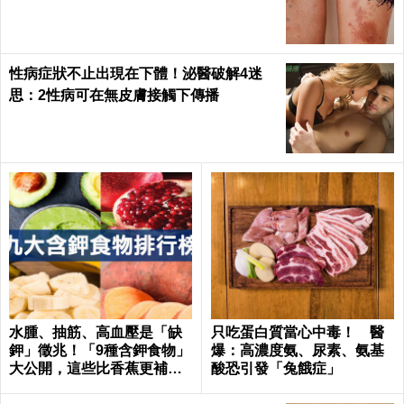
alth
性病症狀不止出現在下體！泌醫破解4迷
思：2性病可在無皮膚接觸下傳播
水腫、抽筋、高血壓是「缺
只吃蛋白質當心中毒！ 醫
鉀」徵兆！「9種含鉀食物」
爆：高濃度氨、尿素、氨基
大公開，這些比香蕉更補鉀
酸恐引發「兔餓症」
｜每日健康 Health