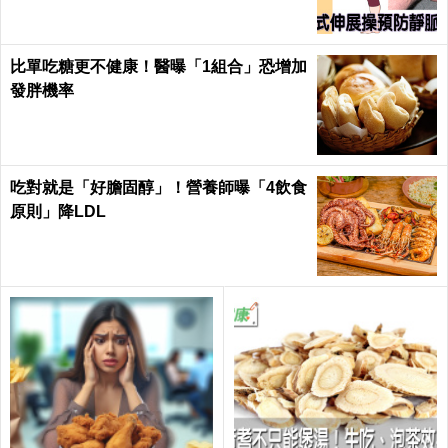
比單吃糖更不健康！醫曝「1組合」恐增加
發胖機率
吃對就是「好膽固醇」！營養師曝「4飲食
原則」降LDL