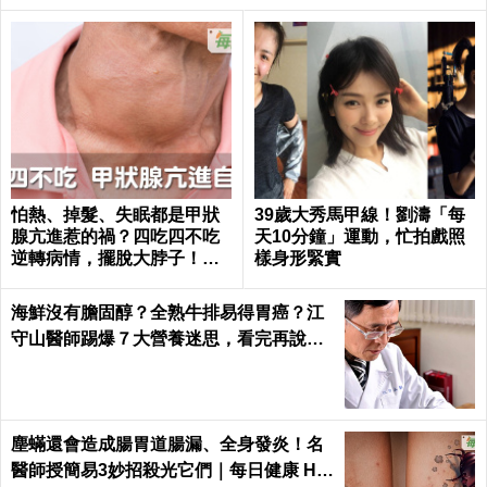
怕熱、掉髮、失眠都是甲狀
39歲大秀馬甲線！劉濤「每
腺亢進惹的禍？四吃四不吃
天10分鐘」運動，忙拍戲照
逆轉病情，擺脫大脖子！｜
樣身形緊實
每日健康 Health
海鮮沒有膽固醇？全熟牛排易得胃癌？江
守山醫師踢爆７大營養迷思，看完再說你
懂健康｜每日健康 Health
塵蟎還會造成腸胃道腸漏、全身發炎！名
醫師授簡易3妙招殺光它們｜每日健康 He