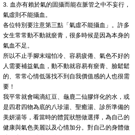
3.
血亦有賴於氣的固攝而能在脈管之中不妄行，
氣虛則不能攝血。
各位特別要注意第三點「氣虛不能攝血」。許多
女生常常動不動就瘀青，很多時候是因為本身的
氣血不足。
所以不止手腳末端怕冷、容易疲倦、氣色不好的
人需要補益氣血，動不動就容易有瘀青、臉鬆鬆
的、常常心情低落找不到自我價值感的人也很需
要！
我平常就會喝滴紅豆、龜鹿二仙膠烊化的水，或
是四君四物為底的八珍湯、聖癒湯、診所準備的
美妍湯等，看當時的體質狀態做選擇，為自己的
健康與氣色美麗以及心情加分。對自己的身體做