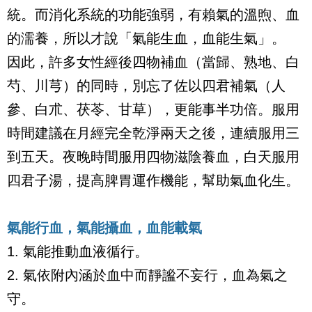
統。而消化系統的功能強弱，有賴氣的溫煦、血
的濡養，所以才說「氣能生血，血能生氣」。
因此，許多女性經後四物補血（當歸、熟地、白
芍、川芎）的同時，別忘了佐以四君補氣（人
參、白朮、茯苓、甘草），更能事半功倍。服用
時間建議在月經完全乾淨兩天之後，連續服用三
到五天。夜晚時間服用四物滋陰養血，白天服用
四君子湯，提高脾胃運作機能，幫助氣血化生。
氣能行血，氣能攝血，血能載氣
1.
氣能推動血液循行。
2.
氣依附內涵於血中而靜謐不妄行，血為氣之
守。