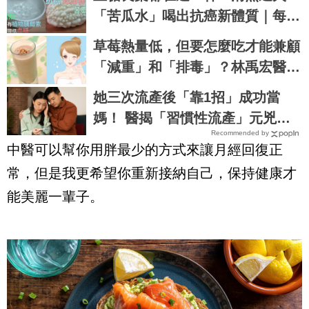
「苦瓜水」喝出抗癌新體質｜每日
健康 Health
草莓熱量低，但要怎麼吃才能兼顧
「減重」和「排毒」？林禹宏醫師
教你用喝的｜每日健康 Health
她三次流產後「靠1招」成功當
媽！ 醫揭「習慣性流產」元兇：
Recommended by
問題未必出在子宮
中醫可以幫你用胖最少的方式來讓月經回復正
常，但是我更希望你重新接納自己，保持健康才
能美麗一輩子。