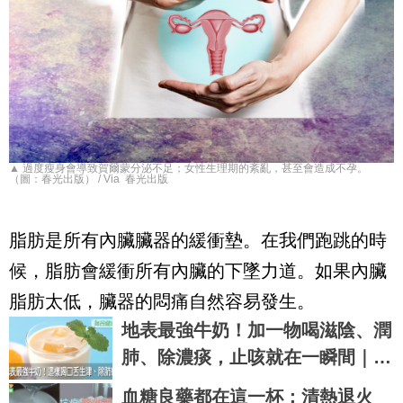
▲ 過度瘦身會導致賀爾蒙分泌不足；女性生理期的紊亂，甚至會造成不孕。
（圖：春光出版） / Via 春光出版
脂肪是所有內臟臟器的緩衝墊。在我們跑跳的時
候，脂肪會緩衝所有內臟的下墜力道。如果內臟
脂肪太低，臟器的悶痛自然容易發生。
地表最強牛奶！加一物喝滋陰、潤
肺、除濃痰，止咳就在一瞬間｜每
日健康 Health
血糖良藥都在這一杯：清熱退火