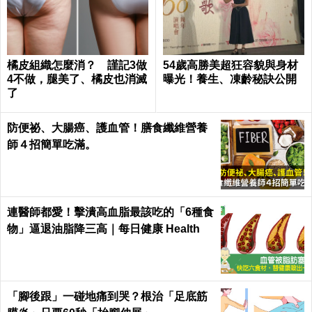
橘皮組織怎麼消？ 謹記3做
54歲高勝美超狂容貌與身材
4不做，腿美了、橘皮也消滅
曝光！養生、凍齡秘訣公開
了
防便祕、大腸癌、護血管！膳食纖維營養
師４招簡單吃滿。
連醫師都愛！擊潰高血脂最該吃的「6種食
物」逼退油脂降三高｜每日健康 Health
「腳後跟」一碰地痛到哭？根治「足底筋