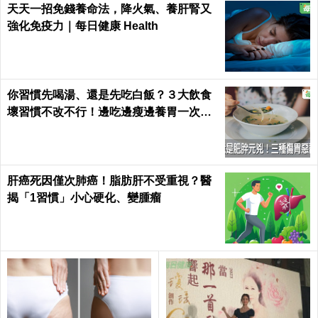
天天一招免錢養命法，降火氣、養肝腎又
強化免疫力｜每日健康 Health
你習慣先喝湯、還是先吃白飯？３大飲食
壞習慣不改不行！邊吃邊瘦邊養胃一次做
到｜每日健康 Health
肝癌死因僅次肺癌！脂肪肝不受重視？醫
揭「1習慣」小心硬化、變腫瘤