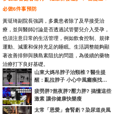
必做6件事預防
黃珽琦副院長強調，多囊患者除了及早接受治
療，並與醫師討論是否透過試管嬰兒介入受孕，
也須注意日常的生活管理，例如飲食控制、規律
運動、減重和保持充足的睡眠。生活調整能夠顯
著改善排卵與胰島素阻抗的問題，為後續的藥物
治療打下良好基礎。
山東大媽吊脖子治頸椎？醫生提
醒：亂拉脖子 小心中風癱瘓找上
你
疲勞胖?熬夜胖?壓力胖? 搞懂這些
激素 讓你健康快樂瘦
太常「恩愛」會腎虧？染尿道炎風