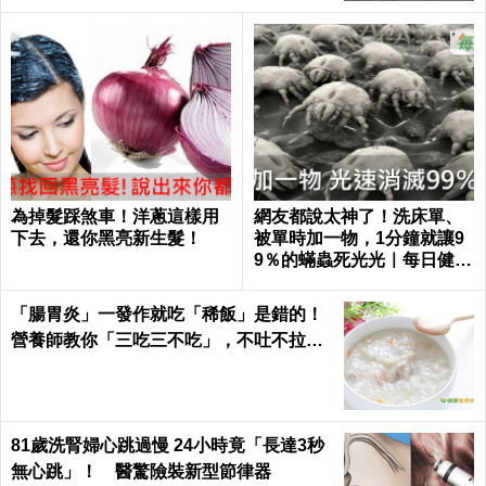
為掉髮踩煞車！洋蔥這樣用
網友都說太神了！洗床單、
下去，還你黑亮新生髮！
被單時加一物，1分鐘就讓9
9％的蟎蟲死光光｜每日健康
Health
「腸胃炎」一發作就吃「稀飯」是錯的！
營養師教你「三吃三不吃」，不吐不拉、
腸胃速速好｜每日健康Health
81歲洗腎婦心跳過慢 24小時竟「長達3秒
無心跳」！ 醫驚險裝新型節律器