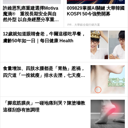
許維恩乳癌重建選擇Motiva
009829掌握AI關鍵 大華韓國
魔滴® 重視長期安全與自
KOSPI 50今強勢開募
然外型 以自身經歷分享重建
考量 鼓勵病友正向面對治
PR．大華銀全能行銷方案
療歷程
12歲就知道眼睛會老，牛爾這樣吃早餐，
膚齡50年如一日｜每日健康 Health
食量增加、四肢水腫都是「胃熱」惹禍，
四穴道「一按就瘦」排水去溼，七天瘦三
斤不復胖｜每日健康 Health
「腳底筋膜炎」一碰地痛到哭？陳塗墻教
這樣刮痧有效調理