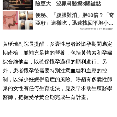
險更大 泌尿科醫揭3關鍵點
便秘、「腹脹難消」胖10倍？「奇
亞籽」這樣吃，迅速找回平坦小
Recommended by
腹！｜每日健康 Health
黃珽琦副院長提醒，多囊性患者於懷孕期間應定
期產檢，並補充足夠的營養，包括黃體素和孕婦
綜合維他命，以確保懷孕過程的順利進行。另
外，患者懷孕後需要特別注意血糖和血壓的控
制，以減少妊娠併發症的風險。呼籲有多囊性卵
巢的女性有任何生育想法，應及早求助生殖醫學
醫師，把握受孕黃金期完成生育計畫。