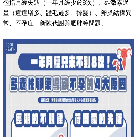
包括月經失調（一年月經少於8次）、雄激素過
量（痘痘增多、體毛過多、掉髮）、卵巢結構異
常、不孕症、新陳代謝與肥胖等問題。