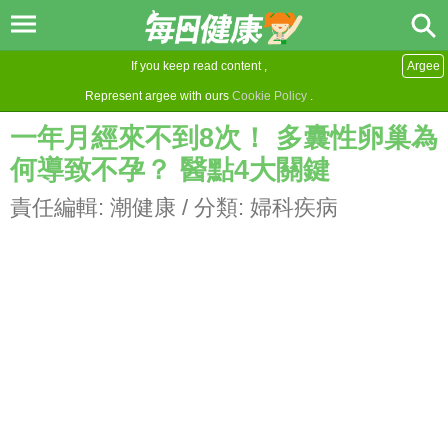
If you keep read content ,
Argee
Represent argee with ours
Cookie Policy
.
一年月經來不到8次！ 多囊性卵巢為
何導致不孕？ 醫點4大關鍵
責任編輯:
潮健康
/ 分類:
婦科疾病