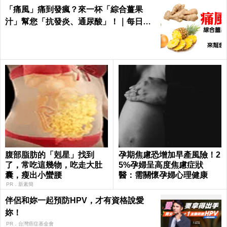
「痛風」痛到發瘋？來一杯「綜合薑果
汁」幫您「抗發炎、通尿酸」！｜每日健
康Health
腹部脂肪的「剋星」找到
孕期焦慮恐增加早產風險！2
了，常吃這幾物，吃走大肚
5%孕婦呈高度焦慮症狀
囊，瘦出小蠻腰
醫：需關懷孕婦心理健康
PR．新素簡
伴侶和妳一起預防HPV，才有資格說愛
妳！
PR．台灣癌症基金會