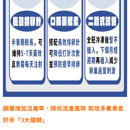
顯著增加活產率、降低流產風險 助攻多囊患者
好孕「3大關鍵」