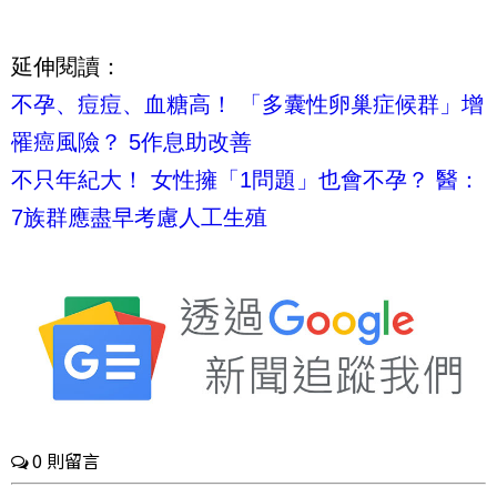
延伸閱讀：
不孕、痘痘、血糖高！ 「多囊性卵巢症候群」增
罹癌風險？ 5作息助改善
不只年紀大！ 女性擁「1問題」也會不孕？ 醫：
7族群應盡早考慮人工生殖