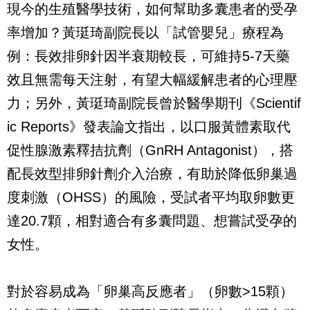
現今的生殖醫學技術，如何幫助多囊患者的受孕
率增加？黃珽琦副院長以「試管嬰兒」療程為
例：長效排卵針因半衰期較長，可維持5-7天藥
效且無需每天注射，有望大幅緩解患者的心理壓
力；另外，黃珽琦副院長曾於醫學期刊《Scientif
ic Reports》發表論文指出，以口服黃體素取代
促性腺激素釋拮抗劑（GnRH Antagonist），搭
配長效型排卵針劑介入治療，有助於降低卵巢過
度刺激（OHSS）的風險，受試者平均取卵數更
達20.7顆，相對適合有多囊問題、想嘗試受孕的
女性。
對於容易成為「卵巢高反應者」（卵數>15顆）