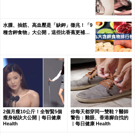
水腫、抽筋、高血壓是「缺鉀」徵兆！「9
種含鉀食物」大公開，這些比香蕉更補鉀
｜每日健康 Health
2個月瘦10公斤！全智賢5個
你每天都穿同一雙鞋？醫師
瘦身秘訣大公開｜每日健康
警告：雞眼、香港腳自找的
Health
｜每日健康 Health