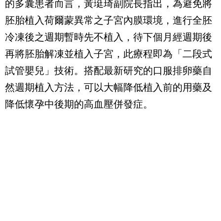
的多囊患者而言，黃珽琦副院長指出，為避免將
胚胎植入荷爾蒙異常之子宮內膜環境，進行全胚
冷凍後之週期暫時先不植入，待下個月經週期後
再將胚胎解凍並植入子宮，此療程即為「二段式
試管嬰兒」技術。搭配最新研究的口服排卵藥自
然週期植入方法，可以大幅降低植入前的用藥及
降低懷孕中後期的高血壓併發症。