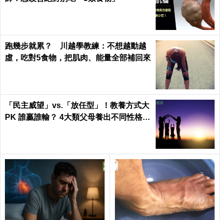
跑幾步就累？ 川越學教練：不想越動越
虛，吃對5食物，把肌肉、能量全部補回來
「民主威望」vs.「放任型」！教養方式大
PK 誰贏誰輸？ 4大類父母養出不同性格的
孩子