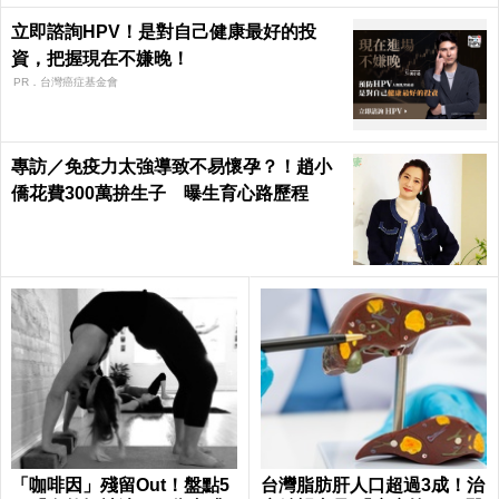
立即諮詢HPV！是對自己健康最好的投
資，把握現在不嫌晚！
PR．台灣癌症基金會
專訪／免疫力太強導致不易懷孕？！趙小
僑花費300萬拚生子 曝生育心路歷程
「咖啡因」殘留Out！盤點5
台灣脂肪肝人口超過3成！治