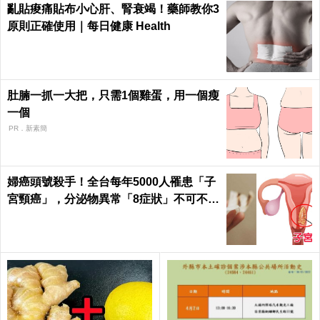
亂貼痠痛貼布小心肝、腎衰竭！藥師教你3
原則正確使用｜每日健康 Health
肚腩一抓一大把，只需1個雞蛋，用一個瘦
一個
PR．新素簡
婦癌頭號殺手！全台每年5000人罹患「子
宮頸癌」，分泌物異常「8症狀」不可不知
｜每日健康Health