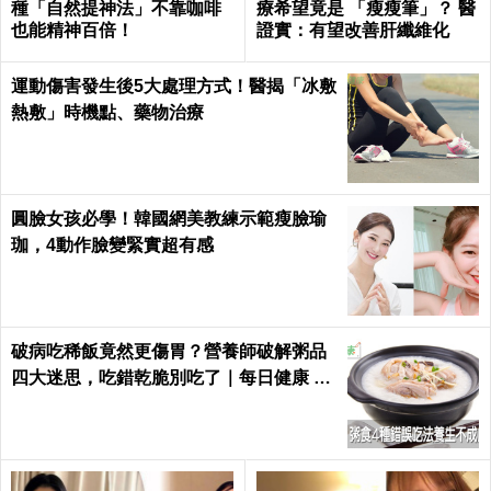
種「自然提神法」不靠咖啡
療希望竟是 「瘦瘦筆」？ 醫
也能精神百倍！
證實：有望改善肝纖維化
運動傷害發生後5大處理方式！醫揭「冰敷
熱敷」時機點、藥物治療
圓臉女孩必學！韓國網美教練示範瘦臉瑜
珈，4動作臉變緊實超有感
破病吃稀飯竟然更傷胃？營養師破解粥品
四大迷思，吃錯乾脆別吃了｜每日健康 He
alth