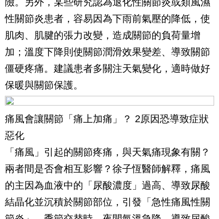
險。另外，某些研究認為退化性關節炎或類風濕
性關節炎患者，容易因為下雨前氣壓的降低，使
肌肉、肌腱的張力改變，造成關節的負荷量增
加；溫度下降則使關節潤滑效果變差、導致關節
僵硬疼痛。建議患者多關注天氣變化，適時做好
保暖與關節保護。
痛風會讓關節「痛上加痛」？ 2原因恐導致症狀
惡化
「痛風」引起的關節疼痛，與天氣痛現象有關？
兩者間是否會相互影響？徐子恆醫師解釋，痛風
的主因為血液中的「尿酸濃度」過高、導致尿酸
結晶化並沉積於關節部位，引發「急性痛風性關
節炎」。季節交替時，夜間氣溫急降，導致尿酸