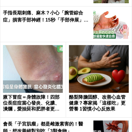
手指長期刺痛、麻木？小心「腕管綜合
症」損害手部神經！15秒「手部伸展」這
樣練，別讓身體空「腕」惜！
腋下冒痘＝身體故障！四部
酪梨降膽固醇、改善心血管
位長痘痘當心發炎、化膿、
健康？專家揭「這樣吃」更
潰爛，愛抽菸和肥胖者更要
營養 1習慣小心反效果
小心｜每日健康 Health
會長「子宮肌瘤」都是雌激素害的！醫
師：想改善絕對別吃「3類食物」