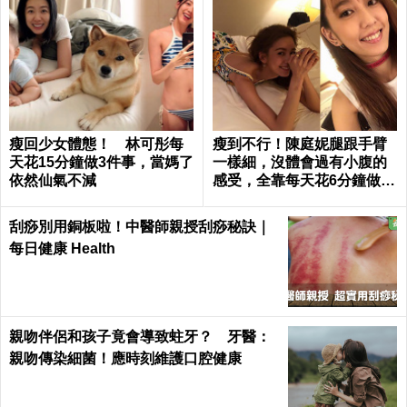
瘦回少女體態！ 林可彤每
瘦到不行！陳庭妮腿跟手臂
天花15分鐘做3件事，當媽了
一樣細，沒體會過有小腹的
依然仙氣不減
感受，全靠每天花6分鐘做這
種運動｜每日健康 Health
刮痧別用銅板啦！中醫師親授刮痧秘訣｜
每日健康 Health
親吻伴侶和孩子竟會導致蛀牙？ 牙醫：
親吻傳染細菌！應時刻維護口腔健康