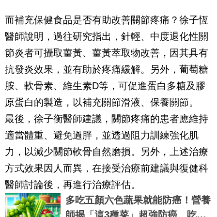
而補充保健食品是否有助改善關節疼痛？徐子恆
醫師說明，過往研究指出，針輕、中度退化性關
節炎者可攝取薑黃、薑黃萃取物改善，因其具有
抗發炎效果，並有助於疼痛緩解。另外，葡萄糖
胺、軟骨素、維生素D等，可促進蛋白多糖及膠
原蛋白的製造，以補充關節滑液、保養關節。
最後，徐子衡醫師建議，關節疼痛的患者應維持
適當體重、避免過胖，並透過阻力訓練強化肌
力，以減少關節軟骨自然磨損。另外，上述治療
方式效果因人而異，在接受治療前建議與復健科
醫師討論後，再進行治療評估。
多吃五顏六色蔬果就能防癌！營養
師揭「這3種菜」超強防癌 吃法