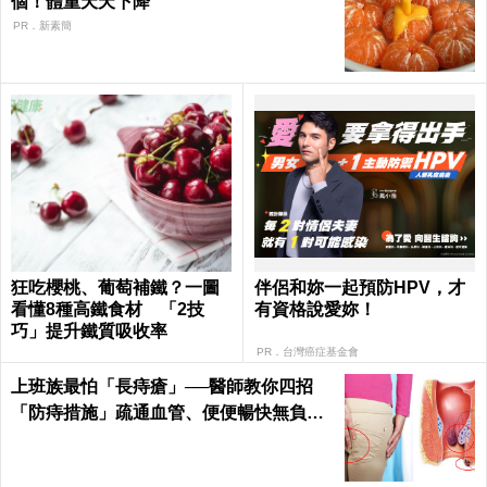
個！體重天天下降
PR．新素簡
狂吃櫻桃、葡萄補鐵？一圖
伴侶和妳一起預防HPV，才
看懂8種高鐵食材 「2技
有資格說愛妳！
巧」提升鐵質吸收率
PR．台灣癌症基金會
上班族最怕「長痔瘡」──醫師教你四招
「防痔措施」疏通血管、便便暢快無負擔
｜每日健康 Health