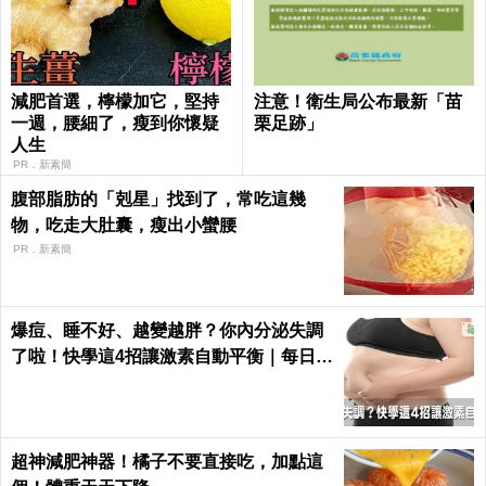
減肥首選，檸檬加它，堅持
注意！衛生局公布最新「苗
一週，腰細了，瘦到你懷疑
栗足跡」
人生
PR．新素簡
腹部脂肪的「剋星」找到了，常吃這幾
物，吃走大肚囊，瘦出小蠻腰
PR．新素簡
爆痘、睡不好、越變越胖？你內分泌失調
了啦！快學這4招讓激素自動平衡｜每日健
康 Health
超神減肥神器！橘子不要直接吃，加點這