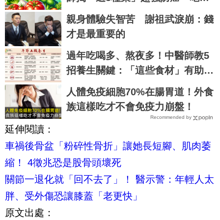
也有撇步
親身體驗失智苦 謝祖武淚崩：錢
才是最重要的
過年吃喝多、熬夜多！中醫師教5
招養生關鍵：「這些食材」有助調
理五臟
人體免疫細胞70%在腸胃道！外食
族這樣吃才不會免疫力崩盤！
Recommended by
延伸閱讀：
車禍後骨盆「粉碎性骨折」讓她長短腳、肌肉萎
縮！ 4徵兆恐是股骨頭壞死
關節一退化就「回不去了」！ 醫示警：年輕人太
胖、受外傷恐讓膝蓋「老更快」
原文出處：