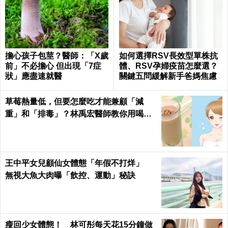
擔心孩子包莖？醫師：「X歲
如何選擇RSV長效型單株抗
前」不必擔心 但出現「7症
體、RSV孕婦疫苗怎麼選？
狀」應盡速就醫
關鍵五問緩解新手爸媽焦慮
草莓熱量低，但要怎麼吃才能兼顧「減
重」和「排毒」？林禹宏醫師教你用喝的
｜每日健康 Health
王中平女兒顧仙女體態「年假不打烊」
無視大魚大肉曝「飲控、運動」秘訣
瘦回少女體態！ 林可彤每天花15分鐘做