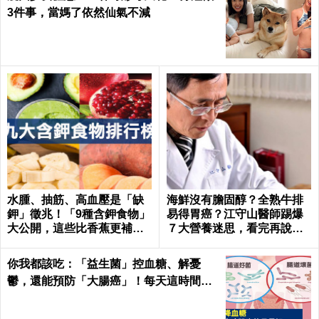
3件事，當媽了依然仙氣不減
水腫、抽筋、高血壓是「缺
海鮮沒有膽固醇？全熟牛排
鉀」徵兆！「9種含鉀食物」
易得胃癌？江守山醫師踢爆
大公開，這些比香蕉更補鉀
７大營養迷思，看完再說你
｜每日健康 Health
懂健康｜每日健康 Health
你我都該吃：「益生菌」控血糖、解憂
鬱，還能預防「大腸癌」！每天這時間吃
最有效｜每日健康Health