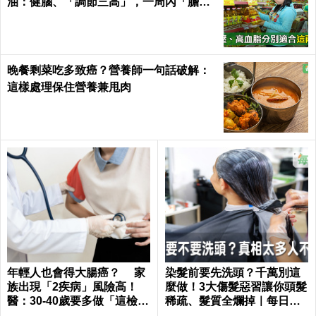
油：健腦、「調節三高」，一周內「膽固
醇」下降13%！｜每日健康 Health
晚餐剩菜吃多致癌？營養師一句話破解：
這樣處理保住營養兼甩肉
年輕人也會得大腸癌？ 家
染髮前要先洗頭？千萬別這
族出現「2疾病」風險高！
麼做！3大傷髮惡習讓你頭髮
醫：30-40歲要多做「這檢
稀疏、髮質全爛掉｜每日健
查」
康 Health