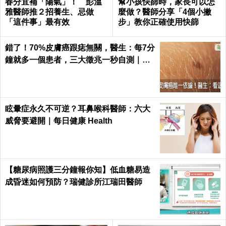
春分宜補「陽氣」！ 彭溫
幫小孩快篩時，家長可以怎
雅醫師推２招養生、忌做
麼做？醫師分享「4個小撇
「這件事」最有效
步」教你正確使用快篩
錯了！70%皮膚癌跟痣無關，醫生：每7分
鐘就多一個患者，三大徵兆一秒自測｜每
日健康 Health
眩暈症永久不可逆？耳鼻喉科醫師：六大
威脅要避開｜每日健康 Health
【糖尿病照護三分鐘報你知】低血糖易造
成昏迷如何預防？瑞健診所江瑞田醫師