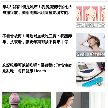
每4人就有1個是乳癌！乳房病變時的七大
無痛症狀，胸部周圍出現這種硬塊立刻就
醫｜每日健康 Health
不看會後悔！滋陰補血就吃三寶：養護卵
巢、抗衰老，讓更年期都捨不得來｜每日
健康 Health
忘記吃藥可以補吃嗎？醫師勸：珍惜性命
別亂吃｜每日健康 Health