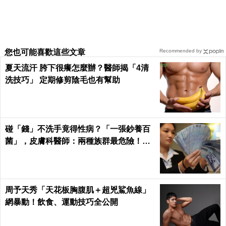
您也可能喜歡這些文章
Recommended by
夏天流汗 胯下很癢怎麼辦？醫師揭「4清
洗技巧」 定期修剪陰毛也有幫助
碰「錢」不洗手竟得性病？「一張鈔養百
菌」，皮膚科醫師：兩種族群最危險！｜
每日健康Health
周予天秀「天花板胸腹肌＋超兇鯊魚線」
網暴動！飲食、運動技巧全公開