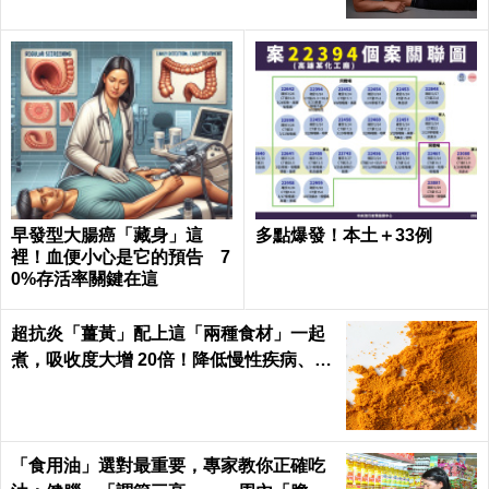
早發型大腸癌「藏身」這
多點爆發！本土＋33例
裡！血便小心是它的預告 7
0%存活率關鍵在這
超抗炎「薑黃」配上這「兩種食材」一起
煮，吸收度大增 20倍！降低慢性疾病、癌
症發生率！
「食用油」選對最重要，專家教你正確吃