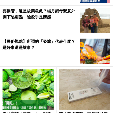
要插管，還是放棄急救？楊月娥母親意外
倒下陷兩難 險毀手足情感
【民俗觀點】所謂的「發爐」代表什麼？
是好事還是壞事？