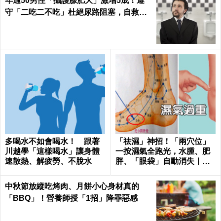
年過50男性「攝護腺肥大」激增5成！遵
守「二吃二不吃」杜絕尿路阻塞，自救下
半身｜每日健康Health
多喝水不如會喝水！ 跟著
「祛濕」神招！「兩穴位」
川越學「這樣喝水」讓身體
一按濕氣全跑光，水腫、肥
速散熱、解疲勞、不脫水
胖、「眼袋」自動消失｜每
日健康Health
中秋節放縱吃烤肉、月餅小心身材真的
「BBQ」！營養師授「1招」降罪惡感