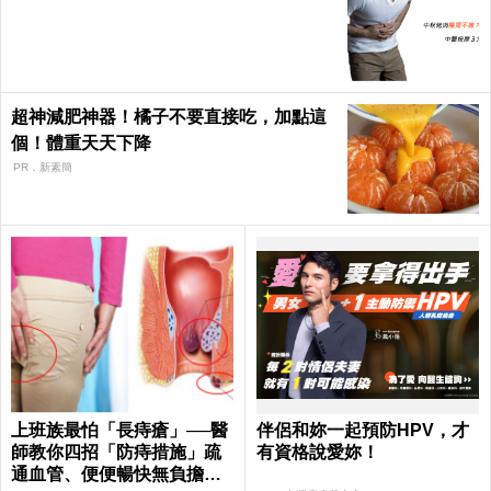
超神減肥神器！橘子不要直接吃，加點這
個！體重天天下降
PR．新素簡
上班族最怕「長痔瘡」──醫
伴侶和妳一起預防HPV，才
師教你四招「防痔措施」疏
有資格說愛妳！
通血管、便便暢快無負擔｜