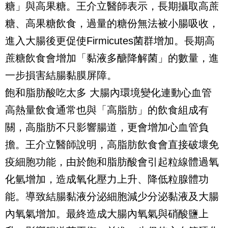
糖」與高果糖。王介立醫師表示，長期攝取高蔗
糖、高果糖飲食，過量的糖份無法被小腸吸收，
進入大腸後更促使Firmicutes菌群增加。長期高
蔗糖飲食會增加「黏液多醣降解菌」的數量，進
一步損害結腸黏膜屏障。
飽和脂肪酸吃太多 大腸內環境變化連動心血管
高熱量飲食通常也與「高脂肪」的飲食組成有
關，高脂肪不只影響腸道，更會增加心血管負
擔。王介立醫師說明，高脂肪飲食會直接破壞免
疫細胞功能，由於飽和脂肪酸會引起粒線體過氧
化氫增加，造成氧化壓力上升、降低粒腺體功
能。導致結腸黏液分泌細胞減少分泌黏液及大腸
內氧氣增加。最終造成大腸內氧氣與硝酸鹽上