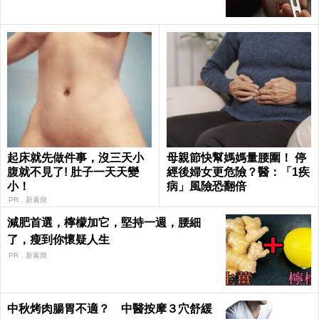
起床就先做件事，沒三天小
母親節快幫媽媽量腰圍！ 停
腹就不見了! 肚子一天天變
經後婦女更危險？醫：「1疾
小！
病」風險恐翻倍
PR．新素簡
減肥首選，檸檬加它，堅持一週，腰細
了，瘦到你懷疑人生
PR．新素簡
中秋烤肉腸胃不適？ 中醫按摩３穴舒緩