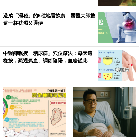
造成「濕秘」的6種地雷飲食 國醫大師推
這一杯祛濕又通便
中醫師親授「糖尿病」穴位療法：每天這
樣按，疏通氣血、調節陰陽，血糖從此乖
乖聽話！