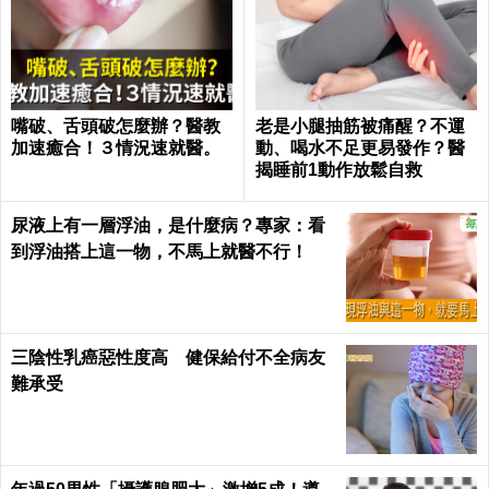
嘴破、舌頭破怎麼辦？醫教
老是小腿抽筋被痛醒？不運
加速癒合！３情況速就醫。
動、喝水不足更易發作？醫
揭睡前1動作放鬆自救
尿液上有一層浮油，是什麼病？專家：看
到浮油搭上這一物，不馬上就醫不行！
三陰性乳癌惡性度高 健保給付不全病友
難承受