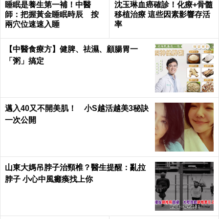
睡眠是養生第一補！中醫
沈玉琳血癌確診！化療+骨髓
師：把握黃金睡眠時辰 按
移植治療 這些因素影響存活
兩穴位速速入睡
率
【中醫食療方】健脾、祛濕、顧腸胃一
「粥」搞定
邁入40又不開美肌！ 小S越活越美3秘訣
一次公開
山東大媽吊脖子治頸椎？醫生提醒：亂拉
脖子 小心中風癱瘓找上你