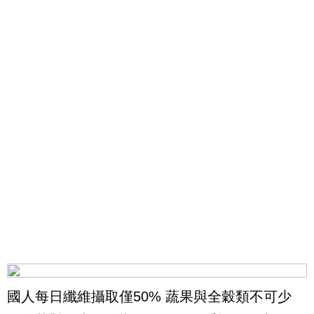
國人每日纖維攝取僅50% 蔬果與全穀類不可少