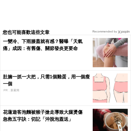
您也可能喜歡這些文章
Recommended by
一變冷、下雨膝蓋就有感？醫曝「天氣
痛」成因：有舊傷、關節發炎更要命
肚腩一抓一大把，只需1個雞蛋，用一個瘦
一個
PR．新素簡
花蓮遊客泡麵被猴子搶走導致大腿燙傷
急救五字訣：切記「沖脫泡蓋送」