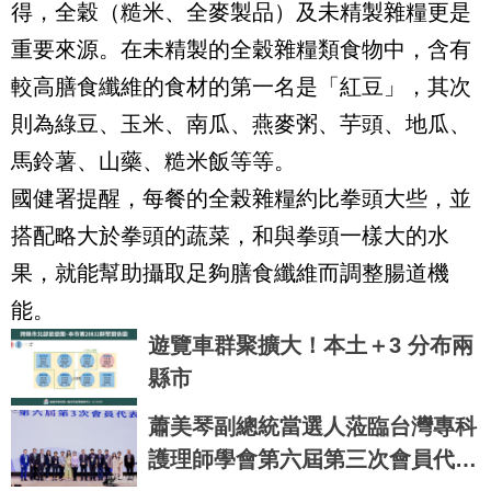
得，全穀（糙米、全麥製品）及未精製雜糧更是
重要來源。在未精製的全穀雜糧類食物中，含有
較高膳食纖維的食材的第一名是「紅豆」，其次
則為綠豆、玉米、南瓜、燕麥粥、芋頭、地瓜、
馬鈴薯、山藥、糙米飯等等。
國健署提醒，每餐的全榖雜糧約比拳頭大些，並
搭配略大於拳頭的蔬菜，和與拳頭一樣大的水
果，就能幫助攝取足夠膳食纖維而調整腸道機
能。
遊覽車群聚擴大！本土＋3 分布兩
縣市
蕭美琴副總統當選人蒞臨台灣專科
護理師學會第六屆第三次會員代表