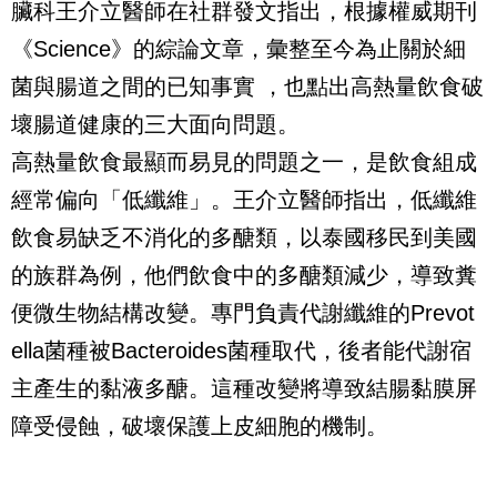
臟科王介立醫師在社群發文指出，根據權威期刊
《Science》的綜論文章，彙整至今為止關於細
菌與腸道之間的已知事實 ，也點出高熱量飲食破
壞腸道健康的三大面向問題。
高熱量飲食最顯而易見的問題之一，是飲食組成
經常偏向「低纖維」。王介立醫師指出，低纖維
飲食易缺乏不消化的多醣類，以泰國移民到美國
的族群為例，他們飲食中的多醣類減少，導致糞
便微生物結構改變。專門負責代謝纖維的Prevot
ella菌種被Bacteroides菌種取代，後者能代謝宿
主產生的黏液多醣。這種改變將導致結腸黏膜屏
障受侵蝕，破壞保護上皮細胞的機制。