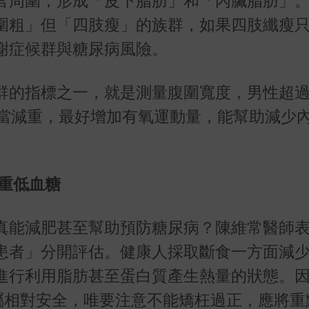
官周圍，形成「皮下脂肪」和「內臟脂肪」
圍粗」但「四肢瘦」的族群，如果四肢纖瘦
謝症候群與糖尿病風險。
群的指標之一，就是測量腹圍寬度，男性超過
適當減重，最好增加有氧運動量，能幫助減少
重低血糖
真能減肥甚至幫助預防糖尿病？陳維常醫師
患者」分開評估。健康人採取斷食一方面減
進行利用脂肪甚至蛋白質產生熱量的狀態。
尚屬相對安全，唯要注意不能矯枉過正，應將重