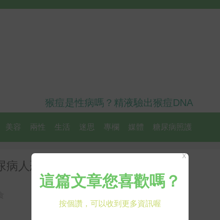
猴痘是性病嗎？精液驗出猴痘DNA
美容
兩性
生活
迷思
專欄
媒體
糖尿病照護
X
尿病人恐「嚴重低血糖」
食