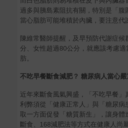
而白色脂肪則易堆積在皮下與內臟器
過多與胰島素阻抗有關，特別是「腹
當心脂肪可能堆積於內臟，要注意代
陳維常醫師提醒，及早預防代謝症候
分、女性超過80公分，就應該考慮
肪。
不吃早餐斷食減肥？ 糖尿病人當心嚴
近年來斷食風氣興盛，「不吃早餐」
利弊須從「健康正常人」與「糖尿病
取一方面促發「糖質新生」，讓身體
斷食、168減肥法等方式在健康人