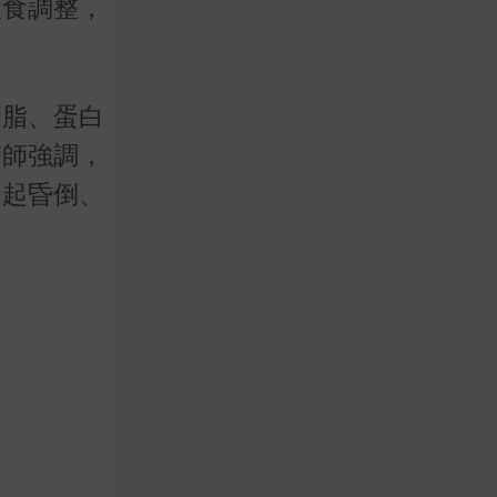
飲食調整，
油脂、蛋白
醫師強調，
引起昏倒、