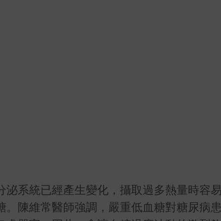
分泌系統已經產生變化，攝取過多熱量時容
糖。陳維常醫師強調，嚴重低血糖對糖尿病