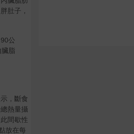
。內臟脂肪
只胖肚子，
90公
內臟脂
表示，斷食
少總熱量攝
因此間歇性
點放在每