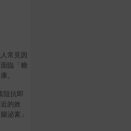
代人常見因
是面臨「糖
健康。
素阻抗即
接近的效
「腸泌素」