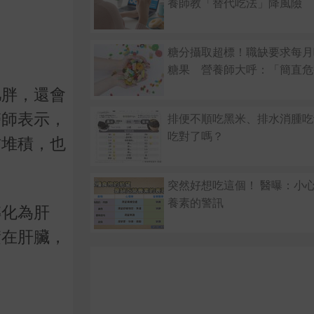
養師教「替代吃法」降風險
糖分攝取超標！職缺要求每月吃
糖果 營養師大呼：「簡直危
肥胖，還會
醫師表示，
排便不順吃黑米、排水消腫吃
吃對了嗎？
肪堆積，也
突然好想吃這個！ 醫曝：小
養素的警訊
轉化為肝
積在肝臟，