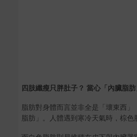
四肢纖瘦只胖肚子？ 當心「內臟脂肪
脂肪對身體而言並非全是「壞東西」
脂肪」。人體遇到寒冷天氣時，棕色