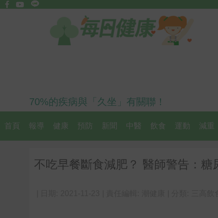
70%的疾病與「久坐」有關聯！
首頁
報導
健康
預防
新聞
中醫
飲食
運動
減重
不吃早餐斷食減肥？ 醫師警告：糖
| 日期:
2021-11-23
| 責任編輯:
潮健康
| 分類:
三高飲