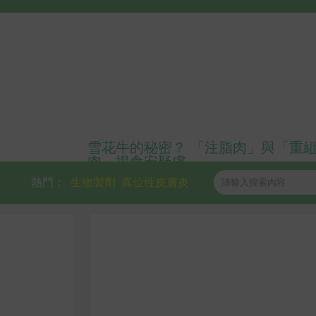
雪花牛的秘密？ 「注脂肉」與「重
肉」揭食安疑慮
熱門：
生物製劑
異位性皮膚炎