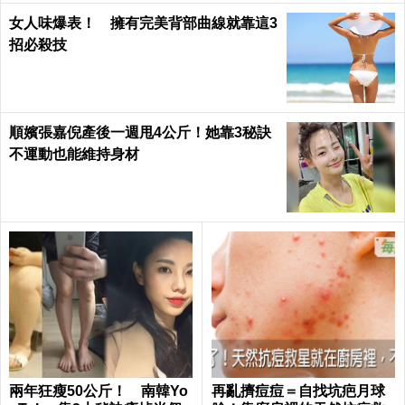
女人味爆表！ 擁有完美背部曲線就靠這3
招必殺技
順嬪張嘉倪產後一週甩4公斤！她靠3秘訣
不運動也能維持身材
兩年狂瘦50公斤！ 南韓Yo
再亂擠痘痘＝自找坑疤月球