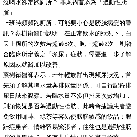
沒喝水卻常跑廁所？ 罪魁禍首恐為「過動性膀
胱」
上班時頻頻跑廁所，可能要小心是膀胱病變的警
訊？蔡樹衛醫師說明，在正常飲水的狀況下，白
天上廁所的次數若超過8次、晚上超過2次，則符
合臨床所定義之「頻尿」症狀，需要進一步了解
原因或就醫加以改善。
蔡樹衛醫師表示，若年輕族群出現頻尿狀況，首
先須了解其喝水量與排尿量關係，可自行記錄排
尿日誌來觀察。若喝水量不多但排尿次數增加，
則須懷疑是否為過動性膀胱。此時會建議患者避
免飲用咖啡、綠茶等容易使膀胱敏感的飲品；腸
躁症患者、情緒容易緊張者，往往也是過動性膀