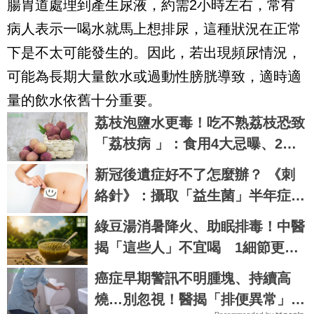
腸胃道處理到產生尿液，約需2小時左右，常有
病人表示一喝水就馬上想排尿，這種狀況在正常
下是不太可能發生的。因此，若出現頻尿情況，
可能為長期大量飲水或過動性膀胱導致，適時適
量的飲水依舊十分重要。
荔枝泡鹽水更毒！吃不熟荔枝恐致
「荔枝病 」：食用4大忌曝、2病
患慎食
新冠後遺症好不了怎麼辦？ 《刺
絡針》：攝取「益生菌」半年症狀
有望緩解6成以上
綠豆湯消暑降火、助眠排毒！中醫
揭「這些人」不宜喝 1細節更要
注意
癌症早期警訊不明腫塊、持續高
燒…別忽視！醫揭「排便異常」也