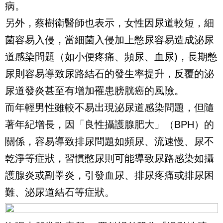
病。
另外，蔡樹衛醫師也表示，女性因尿道較短，細
菌容易入侵，當細菌入侵加上憋尿容易造成泌尿
道感染問題（如小便疼痛、頻尿、血尿)，長期憋
尿則容易導致尿路結石的發生率提升，反覆的泌
尿道發炎甚至有增加罹患膀胱癌的風險。
而年輕男性雖較不易出現泌尿道感染問題，但隨
著年紀增長，因「良性攝護腺肥大」（BPH）的
關係，容易導致排尿問題如頻尿、流速慢、尿不
乾淨等症狀，習慣憋尿則可能導致尿路感染如攝
護腺炎或副睪炎，引發血尿、排尿疼痛或排尿困
難、泌尿道結石等症狀。