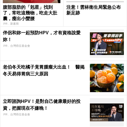
腹部脂肪的「剋星」找到
注意！雲林衛生局緊急公布
了，常吃這幾物，吃走大肚
新足跡
囊，瘦出小蠻腰
PR．新素簡
伴侶和妳一起預防HPV，才有資格說愛
妳！
PR．台灣癌症基金會
老伯冬天吃橘子竟胃腫瘤大出血！ 醫揭
冬天易得胃病三大原因
立即諮詢HPV！是對自己健康最好的投
資，把握現在不嫌晚！
PR．台灣癌症基金會