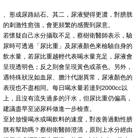
、形成尿路結石。其二，尿液變得更濃，對膀胱
的刺激性愈強，會更頻繁的感覺到尿意。
若懷疑自己水分攝取不足，蔡樹衛醫師表示，驗
尿時可透過「尿比重」及尿液顏色來檢驗自身的
飲水量，若尿比重越輕代表喝水量充足，尿液會
呈現透明色；反之則會呈現黃色或茶色。另外，
遇特殊狀況如血尿、膽汁代謝異常，尿液顏色的
表現也不盡相同。每日喝水量若達到2000cc以
上，且沒有流失過多的汗水，但尿比重仍偏高，
建議盡早至泌尿科做進一步檢查。
至於放慢喝水或喝飲料的速度，對改善過動性膀
胱有幫助嗎？蔡樹衛醫師澄清，原則上水分經由