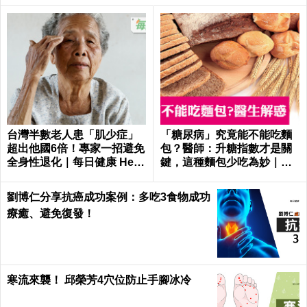
台灣半數老人患「肌少症」
「糖尿病」究竟能不能吃麵
超出他國6倍！專家一招避免
包？醫師：升糖指數才是關
全身性退化｜每日健康 Healt
鍵，這種麵包少吃為妙｜每
h
日健康
劉博仁分享抗癌成功案例：多吃3食物成功
療癒、避免復發！
寒流來襲！ 邱榮芳4穴位防止手腳冰冷