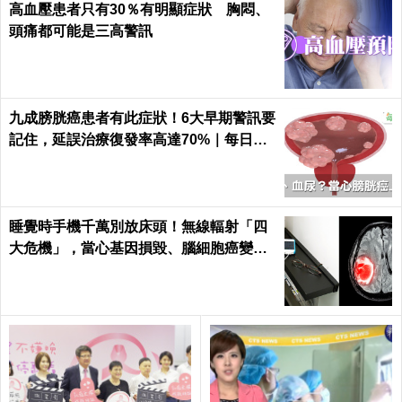
高血壓患者只有30％有明顯症狀 胸悶、
頭痛都可能是三高警訊
九成膀胱癌患者有此症狀！6大早期警訊要
記住，延誤治療復發率高達70%｜每日健
康 Health
睡覺時手機千萬別放床頭！無線輻射「四
大危機」，當心基因損毀、腦細胞癌變！
｜每日健康Health