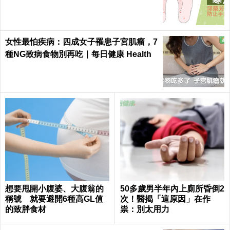
女性最怕疾病：四成女子罹患子宮肌瘤，7
種NG致病食物別再吃｜每日健康 Health
想要甩開小腹婆、大腹翁的
50多歲男半年內上廁所昏倒2
稱號 就要避開6種高GL值
次！醫揭「這原因」在作
的致胖食材
祟：別太用力