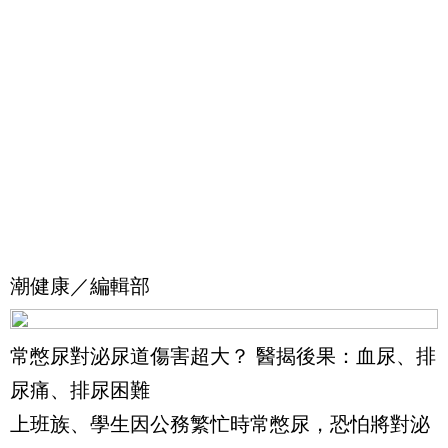
潮健康／編輯部
常憋尿對泌尿道傷害超大？ 醫揭後果：血尿、排
尿痛、排尿困難
上班族、學生因公務繁忙時常憋尿，恐怕將對泌