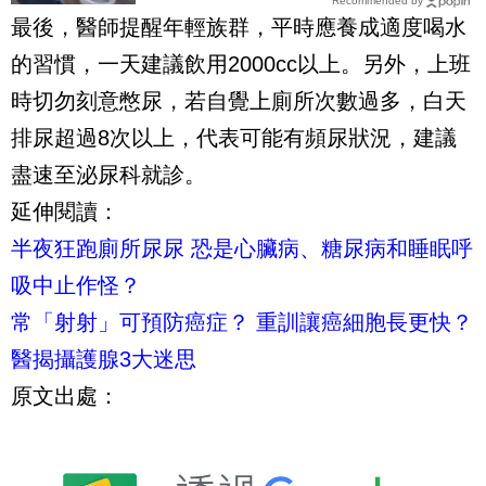
Recommended by
可能是癌症前兆
最後，醫師提醒年輕族群，平時應養成適度喝水
的習慣，一天建議飲用2000cc以上。另外，上班
時切勿刻意憋尿，若自覺上廁所次數過多，白天
排尿超過8次以上，代表可能有頻尿狀況，建議
盡速至泌尿科就診。
延伸閱讀：
半夜狂跑廁所尿尿 恐是心臟病、糖尿病和睡眠呼
吸中止作怪？
常「射射」可預防癌症？ 重訓讓癌細胞長更快？
醫揭攝護腺3大迷思
原文出處：