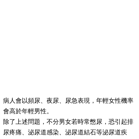
病人會以頻尿、夜尿、尿急表現，年輕女性機率
會高於年輕男性。
除了上述問題，不分男女若時常憋尿，恐引起排
尿疼痛、泌尿道感染、泌尿道結石等泌尿道疾