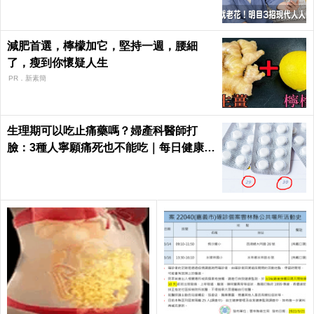
減肥首選，檸檬加它，堅持一週，腰細
了，瘦到你懷疑人生
PR．新素簡
生理期可以吃止痛藥嗎？婦產科醫師打
臉：3種人寧願痛死也不能吃｜每日健康 H
ealth