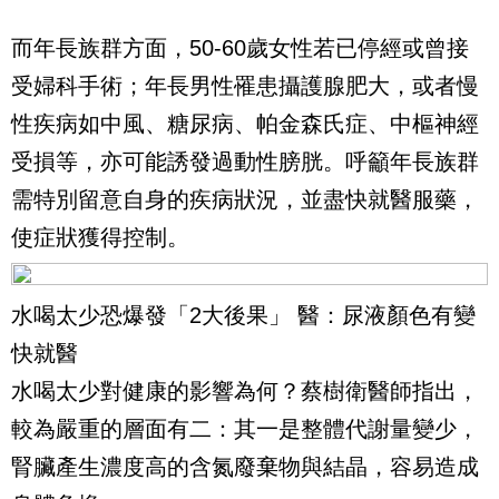
而年長族群方面，50-60歲女性若已停經或曾接
受婦科手術；年長男性罹患攝護腺肥大，或者慢
性疾病如中風、糖尿病、帕金森氏症、中樞神經
受損等，亦可能誘發過動性膀胱。呼籲年長族群
需特別留意自身的疾病狀況，並盡快就醫服藥，
使症狀獲得控制。
水喝太少恐爆發「2大後果」 醫：尿液顏色有變
快就醫
水喝太少對健康的影響為何？蔡樹衛醫師指出，
較為嚴重的層面有二：其一是整體代謝量變少，
腎臟產生濃度高的含氮廢棄物與結晶，容易造成