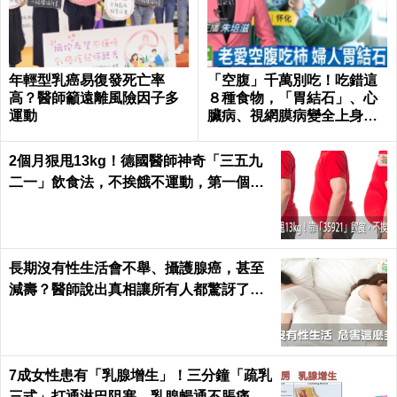
年輕型乳癌易復發死亡率
「空腹」千萬別吃！吃錯這
高？醫師籲遠離風險因子多
８種食物，「胃結石」、心
運動
臟病、視網膜病變全上身｜
每日健康Health
2個月狠甩13kg！德國醫師神奇「三五九
二一」飲食法，不挨餓不運動，第一個月
就能見證奇蹟｜每日健康 Health
長期沒有性生活會不舉、攝護腺癌，甚至
減壽？醫師說出真相讓所有人都驚訝了！
｜每日健康 Health
7成女性患有「乳腺增生」！三分鐘「疏乳
三式」打通淋巴阻塞，乳腺暢通不脹痛｜