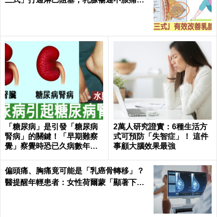
每日健康Health
「糖尿病」是引發「糖尿病
2萬人研究證實：6種生活方
腎病」的關鍵！「早期難察
式可預防「失智症」！ 這件
覺」察覺時恐已久病數年！
事顧大腦效果最強
｜每日健康Health
偏頭痛、胸痛竟可能是「乳癌骨轉移」？
醫提醒年輕患者：女性荷爾蒙「顯著下
降」最危險