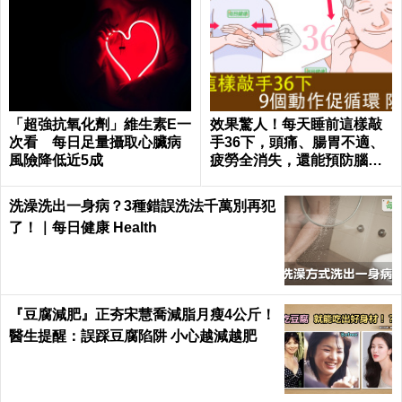
「超強抗氧化劑」維生素E一
效果驚人！每天睡前這樣敲
次看 每日足量攝取心臟病
手36下，頭痛、腸胃不適、
風險降低近5成
疲勞全消失，還能預防腦中
風！｜每日健康Health
洗澡洗出一身病？3種錯誤洗法千萬別再犯
了！｜每日健康 Health
『豆腐減肥』正夯宋慧喬減脂月瘦4公斤！
醫生提醒：誤踩豆腐陷阱 小心越減越肥