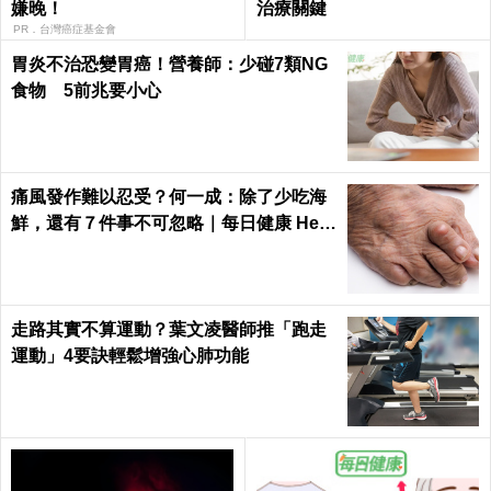
嫌晚！
治療關鍵
PR．台灣癌症基金會
胃炎不治恐變胃癌！營養師：少碰7類NG
食物 5前兆要小心
痛風發作難以忍受？何一成：除了少吃海
鮮，還有７件事不可忽略｜每日健康 Heal
th
走路其實不算運動？葉文凌醫師推「跑走
運動」4要訣輕鬆增強心肺功能