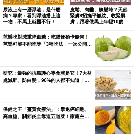
尿液上有一層浮油，是什麼
皮鬆、肉垂、臉變垮？天然
病？專家：看到浮油搭上這
緊膚8招撫平皺紋、收緊肌
一物，不馬上就醫不行！
膚，跟著做馬上年輕10歲！
｜每日健康 Health
芭樂吃對減重降血糖；吃錯便祕卡腸胃！
芭樂籽能不能吃等「3種吃法」一次公開｜
每日健康 Health
研究：最強的抗癌護心零食就是它！7大益
處減肥、防白髮，90%的人都不知道｜每
日健康 Health
保健之王「薑黃食療法」：擊退癌細胞、
高血糖、關節炎全靠這五道菜！家庭主婦
必學｜每日健康Health