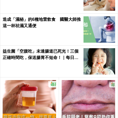
造成「濕秘」的6種地雷飲食 國醫大師推
這一杯祛濕又通便
益生菌「空腹吃」未達腸道已死光！三個
正確時間吃，保送腸胃不短命！｜每日健
康Health