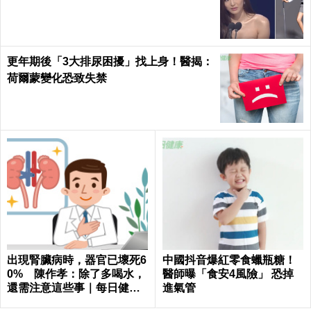
更年期後「3大排尿困擾」找上身！醫揭：
荷爾蒙變化恐致失禁
出現腎臟病時，器官已壞死6
中國抖音爆紅零食蠟瓶糖！
0% 陳作孝：除了多喝水，
醫師曝「食安4風險」 恐掉
還需注意這些事｜每日健康
進氣管
Health