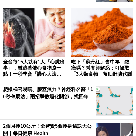
全台每15人就有1人「心臟出
吃下「蘇丹紅」會中毒、致
事」，離這些催心食物遠一
癌嗎？營養師解惑：可攝取
點！一秒學會「護心大法」
「3大類食物」幫助肝臟代謝
｜每日健康 Health
爬樓梯容易喘、膝蓋無力？神經科名醫「1
0秒伸展法」兩招擊敗退化關節，找回年輕
腳骨不求人｜每日健康 Health
2個月瘦10公斤！全智賢5個瘦身秘訣大公
開｜每日健康 Health