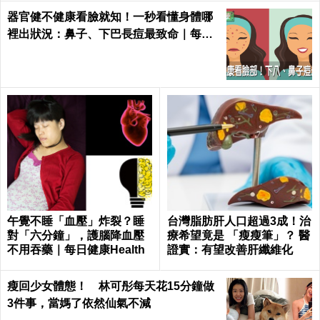
器官健不健康看臉就知！一秒看懂身體哪
裡出狀況：鼻子、下巴長痘最致命｜每日
健康 Health
午覺不睡「血壓」炸裂？睡
台灣脂肪肝人口超過3成！治
對「六分鐘」，護腦降血壓
療希望竟是 「瘦瘦筆」？ 醫
不用吞藥｜每日健康Health
證實：有望改善肝纖維化
瘦回少女體態！ 林可彤每天花15分鐘做
3件事，當媽了依然仙氣不減