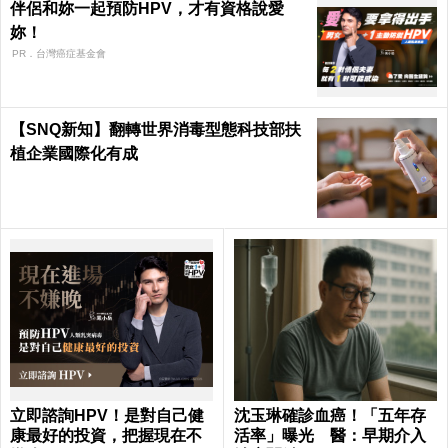
伴侶和妳一起預防HPV，才有資格說愛
妳！
PR．台灣癌症基金會
【SNQ新知】翻轉世界消毒型態科技部扶
植企業國際化有成
立即諮詢HPV！是對自己健
沈玉琳確診血癌！「五年存
康最好的投資，把握現在不
活率」曝光 醫：早期介入