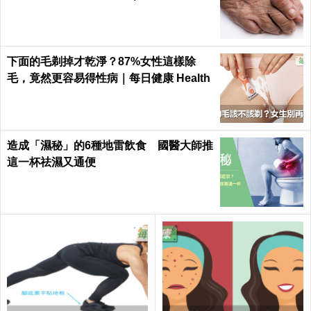
th
下面的毛剃掉才乾淨？87%女性這樣除
毛，竟然更容易得性病｜每日健康 Health
造成「濕秘」的6種地雷飲食 國醫大師推
這一杯祛濕又通便