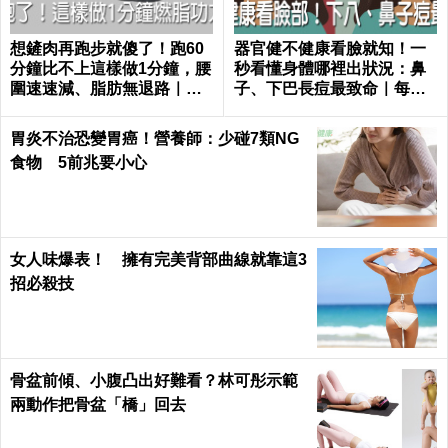
想鏟肉再跑步就傻了！跑60
器官健不健康看臉就知！一
分鐘比不上這樣做1分鐘，腰
秒看懂身體哪裡出狀況：鼻
圍速速減、脂肪無退路｜每
子、下巴長痘最致命｜每日
日健康 Health
健康 Health
胃炎不治恐變胃癌！營養師：少碰7類NG
食物 5前兆要小心
女人味爆表！ 擁有完美背部曲線就靠這3
招必殺技
骨盆前傾、小腹凸出好難看？林可彤示範
兩動作把骨盆「橋」回去