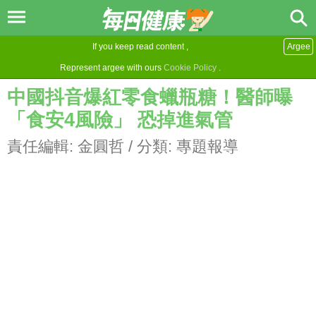
If you keep read content ,
Argee
Represent argee with ours
Cookie Policy
.
中國抖音爆紅零食蠟瓶糖！醫師曝
「食安4風險」 恐掉進氣管
責任編輯:
金圓哲
/ 分類:
專題報導