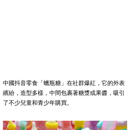
中國抖音零食「蠟瓶糖」在社群爆紅，它的外表
繽紛，造型多樣，中間包裹著糖漿或果醬，吸引
了不少兒童和青少年購買。