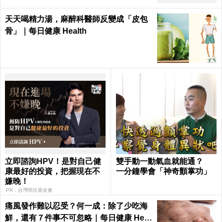
天天喝精力湯，麻醉科醫師反變成「皮包
骨」｜每日健康 Health
立即諮詢HPV！是對自己健
雙手動一動氣血就能通？
康最好的投資，把握現在不
一分鐘學會「神奇顫掌功」
嫌晚！
PR．台灣癌症基金會
痛風發作難以忍受？何一成：除了少吃海
鮮，還有７件事不可忽略｜每日健康 Heal