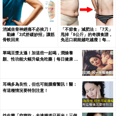
消滅坐骨神經痛不必挨刀！
「不節食」減肥法：「7天」
勤練「3式舒緩妙招」讓筋
甩掉「8公斤」的奇蹟食譜，
骨軟回來
免忌口就能越吃越瘦｜每日
健康 Health
單喝豆漿太遜！加這些一起喝，潤燥養
顏、性功能大幅升級免吃藥｜每日健康 He
alth
耳鳴多為良性，但也可能腫瘤警訊！醫：
有這種情況要特別注意！
益生菌「空腹吃」未達腸道已死光！三個