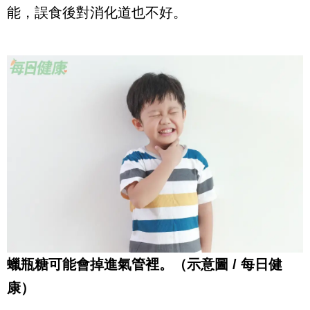
能，誤食後對消化道也不好。
蠟瓶糖可能會掉進氣管裡。（示意圖 / 每日健
康）