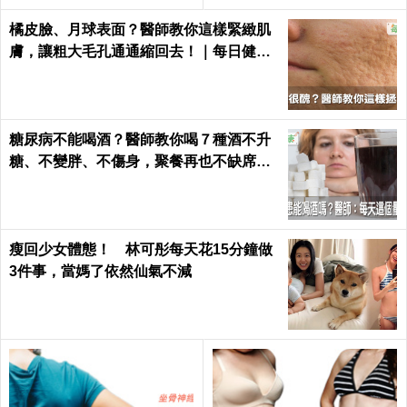
超緊實｜每日健康 Health
橘皮臉、月球表面？醫師教你這樣緊緻肌
膚，讓粗大毛孔通通縮回去！｜每日健康
Health
糖尿病不能喝酒？醫師教你喝７種酒不升
糖、不變胖、不傷身，聚餐再也不缺席｜
每日健康 Health
瘦回少女體態！ 林可彤每天花15分鐘做
3件事，當媽了依然仙氣不減