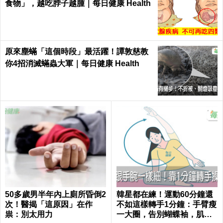
食物」，越吃脖子越腫｜每日健康 Health
原來塵蟎「這個時段」最活躍！譚敦慈教
你4招消滅蟎蟲大軍｜每日健康 Health
50多歲男半年內上廁所昏倒2
韓星都在練！運動60分鐘還
次！醫揭「這原因」在作
不如這樣轉手1分鐘：手臂瘦
祟：別太用力
一大圈，告別蝴蝶袖，肌肉