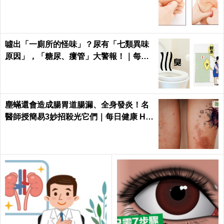
噓出「一廁所的怪味」？尿有「七類異味
原因」，「糖尿、瘻管」大警報！｜每日
健康Health
塵蟎還會造成腸胃道腸漏、全身發炎！名
醫師授簡易3妙招殺光它們｜每日健康 He
alth