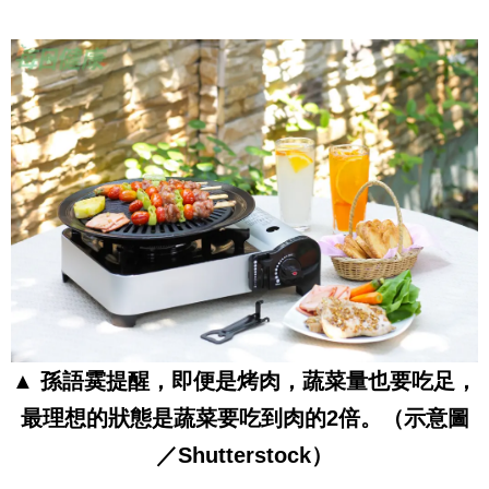
▲ 孫語霙提醒，即便是烤肉，蔬菜量也要吃足，
最理想的狀態是蔬菜要吃到肉的2倍。（示意圖
／Shutterstock）