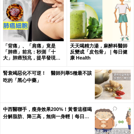
「背痛」、「肩痛」竟是
天天喝精力湯，麻醉科醫師
「肺癌」前兆：秒測「十
反變成「皮包骨」｜每日健
大」肺癌預兆，提早發現治
康 Health
癒率飆升50%！
腎衰竭惡化不可逆！ 醫師列舉5種最不該
吃的「黑心中藥」
中西醫聯手，瘦身效果200%！黃耆這樣喝
分解脂肪、降三高，無病一身輕｜每日健
康 Health