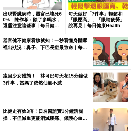
出現腎臟病時，器官已壞死6
每天做好「7件事」輕鬆和
0% 陳作孝：除了多喝水，
「眼壓高」、「眼睛疲勞」
還需注意這些事｜每日健康
說再見｜每日健康Health
Health
器官健不健康看臉就知！一秒看懂身體哪
裡出狀況：鼻子、下巴長痘最致命｜每日
健康 Health
瘦回少女體態！ 林可彤每天花15分鐘做
3件事，當媽了依然仙氣不減
比健走有效3倍！日名醫證實1分鐘活屍
操，不但減重更能消滅腰痛、保護心血管
｜每日健康 Health