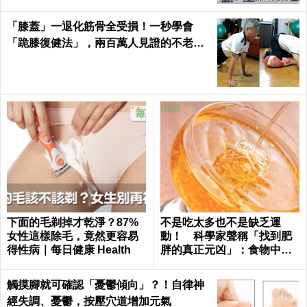
「膝蓋」一退化筋骨全受損！一秒學會
「跪膝復健法」，兩百萬人見證的不老伸
展術｜每日健康 Health
下面的毛剃掉才乾淨？87%
不是吃太多也不是缺乏運
女性這樣除毛，竟然更容易
動！ 科學家聲稱「找到肥
得性病｜每日健康 Health
胖的真正元凶」：食物中無
處不在
觸摸腳就可確認「憂鬱傾向」？！自律神
經失調、憂鬱，按壓穴道增加元氣