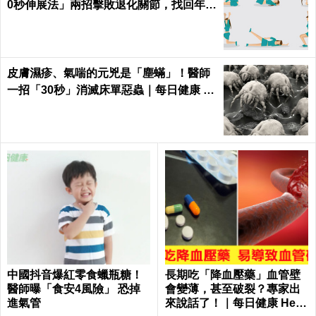
0秒伸展法」兩招擊敗退化關節，找回年輕
腳骨不求人｜每日健康 Health
皮膚濕疹、氣喘的元兇是「塵蟎」！醫師
一招「30秒」消滅床單惡蟲｜每日健康 H
ealth
中國抖音爆紅零食蠟瓶糖！
長期吃「降血壓藥」血管壁
醫師曝「食安4風險」 恐掉
會變薄，甚至破裂？專家出
進氣管
來說話了！｜每日健康 Healt