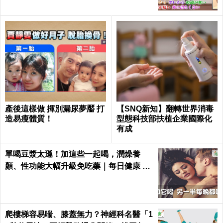
產後這樣做 揮別漏尿夢靨 打
【SNQ新知】翻轉世界消毒
造易瘦體質！
型態科技部扶植企業國際化
有成
單喝豆漿太遜！加這些一起喝，潤燥養
顏、性功能大幅升級免吃藥｜每日健康 He
alth
爬樓梯容易喘、膝蓋無力？神經科名醫「1