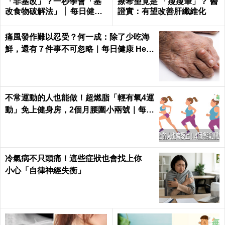
「非基改」？一秒學會「基
療希望竟是 「瘦瘦筆」？ 醫
改食物破解法」 │ 每日健康
證實：有望改善肝纖維化
Health
痛風發作難以忍受？何一成：除了少吃海
鮮，還有７件事不可忽略｜每日健康 Heal
th
不常運動的人也能做！超燃脂「輕有氧4運
動」免上健身房，2個月腰圍小兩號｜每日
健康 Health
冷氣病不只頭痛！這些症狀也會找上你
小心「自律神經失衡」