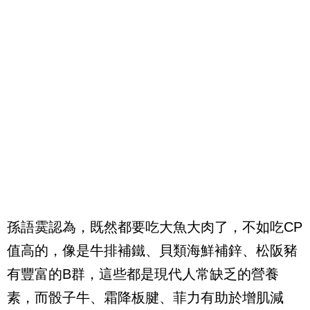
孫語霙認為，既然都要吃大魚大肉了，不如吃CP
值高的，像是牛排補鐵、貝類海鮮補鋅、松阪豬
有豐富的B群，這些都是現代人常缺乏的營養
素，而骰子牛、霜降板腱、菲力有助於增肌減