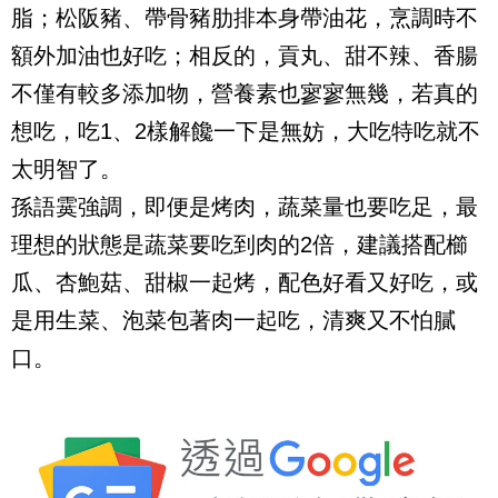
脂；松阪豬、帶骨豬肋排本身帶油花，烹調時不
額外加油也好吃；相反的，貢丸、甜不辣、香腸
不僅有較多添加物，營養素也寥寥無幾，若真的
想吃，吃1、2樣解饞一下是無妨，大吃特吃就不
太明智了。
孫語霙強調，即便是烤肉，蔬菜量也要吃足，最
理想的狀態是蔬菜要吃到肉的2倍，建議搭配櫛
瓜、杏鮑菇、甜椒一起烤，配色好看又好吃，或
是用生菜、泡菜包著肉一起吃，清爽又不怕膩
口。