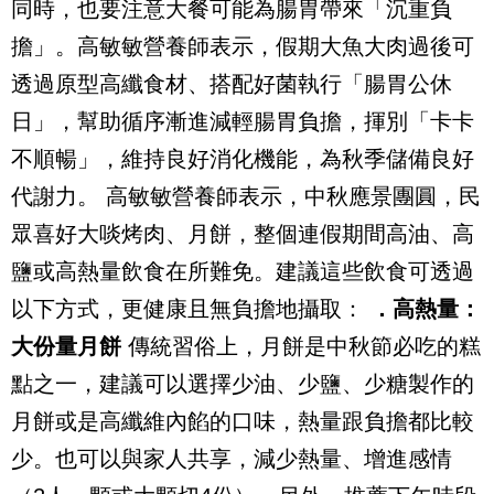
同時，也要注意大餐可能為腸胃帶來「沉重負
擔」。高敏敏營養師表示，假期大魚大肉過後可
透過原型高纖食材、搭配好菌執行「腸胃公休
日」，幫助循序漸進減輕腸胃負擔，揮別「卡卡
不順暢」，維持良好消化機能，為秋季儲備良好
代謝力。
高敏敏營養師表示，中秋應景團圓，民
眾喜好大啖烤肉、月餅，整個連假期間高油、高
鹽或高熱量飲食在所難免。建議這些飲食可透過
以下方式，更健康且無負擔地攝取：
．高熱量：
大份量月餅
傳統習俗上，月餅是中秋節必吃的糕
點之一，建議可以選擇少油、少鹽、少糖製作的
月餅或是高纖維內餡的口味，熱量跟負擔都比較
少。也可以與家人共享，減少熱量、增進感情