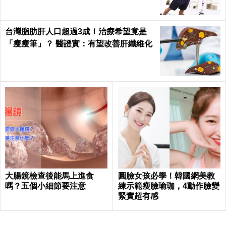
台灣脂肪肝人口超過3成！治療希望竟是
「瘦瘦筆」？ 醫證實：有望改善肝纖維化
大腸鏡檢查後能馬上進食
圓臉女孩必學！韓國網美教
嗎？五個小細節要注意
練示範瘦臉瑜珈，4動作臉變
緊實超有感