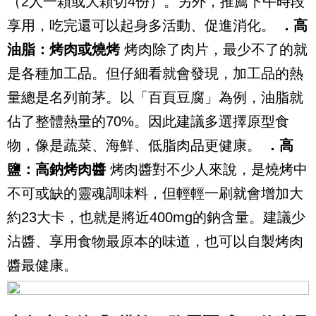
（2人一顆或大顆切4份）。另外，推薦下午時段
享用，吃完還可以起身多活動、促進消化。
．高
油脂：烤肉或燒烤
烤肉除了肉片，最少不了的就
是各種加工品。但仔細看就會發現，加工品的熱
量總是名列前茅。以「百頁豆腐」為例，油脂就
佔了整體熱量的70%。因此建議多選擇原型食
物，像是蔬菜、海鮮、低脂肉品更健康。
．高
鹽：高鈉烤肉醬
烤肉醬對不少人來說，是燒烤中
不可或缺的靈魂調味料，但輕輕一刷就會增加大
約23大卡，也就是將近400mg的鈉含量。建議少
沾醬、享用食物最原本的味道，也可以自製烤肉
醬最健康。