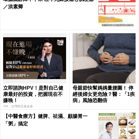
／洪素卿
立即諮詢HPV！是對自己健
母親節快幫媽媽量腰圍！ 停
康最好的投資，把握現在不
經後婦女更危險？醫：「1疾
嫌晚！
病」風險恐翻倍
PR．台灣癌症基金會
【中醫食療方】健脾、祛濕、顧腸胃一
「粥」搞定