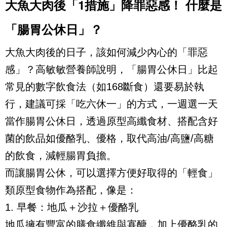
大魚大肉後「1措施」降罪惡感！ 什麼是
「腸胃公休日」？
大魚大肉後的日子，該如何減少內心的「罪惡
感」？高敏敏營養師說明，「腸胃公休日」比起
常見的數字飲食法（如168斷食）還要易於執
行，建議可採「吃六休一」的方式，一週選一天
當作腸胃公休日，透過原型高纖食材、搭配含好
菌的飲品如優酪乳、優格，取代高油/高鹽/高糖
的飲食，減輕腸胃負擔。
而讓腸胃公休，可以選擇方便好取得的「輕食」
類原型食物作為搭配，像是：
1. 早餐：地瓜＋沙拉＋優酪乳
地瓜擁有豐富的膳食纖維與寡醣，加上優酪乳的