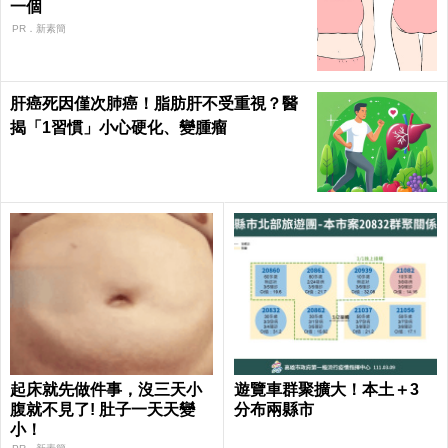
一個
PR．新素簡
肝癌死因僅次肺癌！脂肪肝不受重視？醫
揭「1習慣」小心硬化、變腫瘤
起床就先做件事，沒三天小
遊覽車群聚擴大！本土＋3
腹就不見了! 肚子一天天變
分布兩縣市
小！