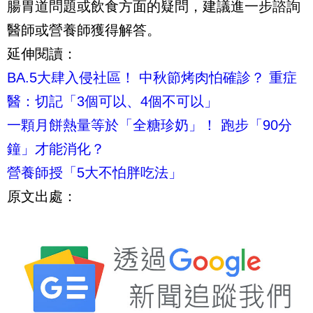
腸胃道問題或飲食方面的疑問，建議進一步諮詢
醫師或營養師獲得解答。
延伸閱讀：
BA.5大肆入侵社區！ 中秋節烤肉怕確診？ 重症
醫：切記「3個可以、4個不可以」
一顆月餅熱量等於「全糖珍奶」！ 跑步「90分
鐘」才能消化？
營養師授「5大不怕胖吃法」
原文出處：