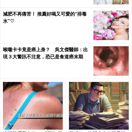
減肥不再痛苦！ 推薦好喝又可愛的“排毒
水”♡
喉嚨卡卡竟是癌上身？ 吳文傑醫師：出
現３大警訊不注意，恐已是食道癌末期