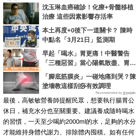
沈玉琳血癌確診！化療+骨髓移植
治療 這些因素影響存活率
本土再度+0後下一道關卡？ 陳時
中點名「3月21日」監測期
早起「喝水」胃更痛！中醫警告
「三種惡習」當心陽氣散盡、胃壁
爛成泥｜每日健康 Health
「腳底筋膜炎」一碰地痛到哭？陳
塗墻教這樣刮痧有效調理
Recommended by
最後，高敏敏營養師提醒民眾，想要執行腸胃公
休日，補充水分也至關重要。建議養成隨時喝水
的習慣，一天至少喝約2000ml的水，足夠的水分
才能維持身體代謝力、排除體內囤積。如有任何