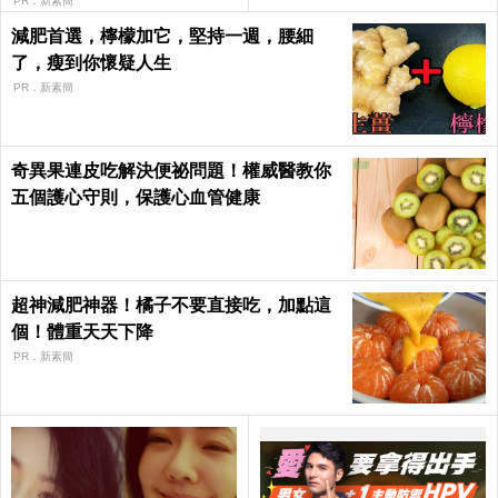
PR．新素簡
減肥首選，檸檬加它，堅持一週，腰細
了，瘦到你懷疑人生
PR．新素簡
奇異果連皮吃解決便祕問題！權威醫教你
五個護心守則，保護心血管健康
超神減肥神器！橘子不要直接吃，加點這
個！體重天天下降
PR．新素簡