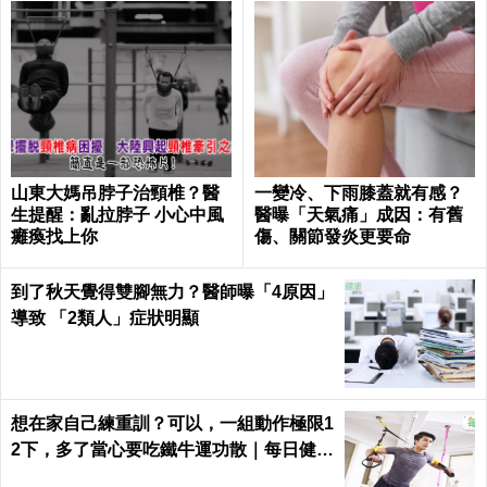
山東大媽吊脖子治頸椎？醫
一變冷、下雨膝蓋就有感？
生提醒：亂拉脖子 小心中風
醫曝「天氣痛」成因：有舊
癱瘓找上你
傷、關節發炎更要命
到了秋天覺得雙腳無力？醫師曝「4原因」
導致 「2類人」症狀明顯
想在家自己練重訓？可以，一組動作極限1
2下，多了當心要吃鐵牛運功散｜每日健康
Health