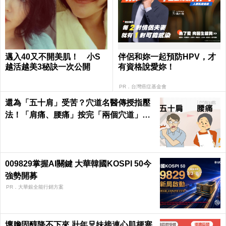
邁入40又不開美肌！ 小S
伴侶和妳一起預防HPV，才
越活越美3秘訣一次公開
有資格說愛妳！
PR．台灣癌症基金會
還為「五十肩」受苦？穴道名醫傳授指壓
法！「肩痛、腰痛」按完「兩個穴道」從
此沉默！｜每日健康Health
009829掌握AI關鍵 大華韓國KOSPI 50今
強勢開募
PR．大華銀全能行銷方案
壞膽固醇降不下來 壯年兄妹接連心肌梗塞