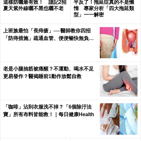
這樣防曬最有效！ 謹記2招
平反了！拖延症真的不是懶
夏天紫外線曬不黑也曬不老
惰 專家分析「四大拖延類
型」一一解密
上班族最怕「長痔瘡」──醫師教你四招
「防痔措施」疏通血管、便便暢快無負擔
｜每日健康 Health
老是小腿抽筋被痛醒？不運動、喝水不足
更易發作？醫揭睡前1動作放鬆自救
「咖啡」沾到衣服洗不掉？「6個除汙法
寶」所有布料皆能救！｜每日健康Health