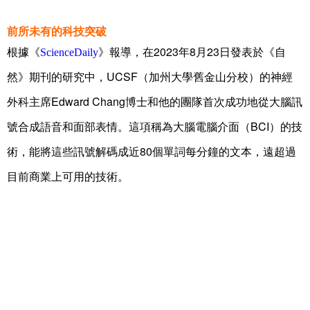
前所未有的科技突破
2023
8
23
根據《
ScienceDaily
》報導，在
年
月
日發表於《自
UCSF
然》期刊的研究中，
（加州大學舊金山分校）的神經
Edward Chang
外科主席
博士和他的團隊首次成功地從大腦訊
BCI
號合成語音和面部表情。這項稱為大腦電腦介面（
）的技
80
術，能將這些訊號解碼成近
個單詞每分鐘的文本，遠超過
目前商業上可用的技術。