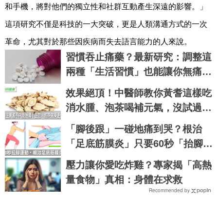
和手機，將對他們的獨立性和社群互動產生深遠的影響。」
這項研究不僅是科技的一大突破，更是人類溝通方式的一次
革命，尤其對於那些因疾病而失去語言能力的人來說。
習慣吞止痛藥？最新研究：調整這
兩種「生活習慣」也能讓你無痛一
身輕！
效果絕頂！中醫師教你黃耆這樣吃
消水腫、泡茶喝補元氣，沒試過別
說你懂養生｜每日健康 Health
「腳後跟」一碰地痛到哭？根治
「足底筋膜炎」只要60秒「抬腳伸
展」
壓力讓你愛吃炸雞？專家揭「高熱
量食物」真相：身體在求救
Recommended by