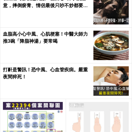
意，摔倒瘀青、情侶最後只吵不炒都要怪
自己｜每日健康 Health
血脂高小心中風、心肌梗塞！中醫大師力
推3碗「降脂神湯」要常喝
打鼾是警訊！恐中風、心血管疾病。嚴重
夜間猝死！