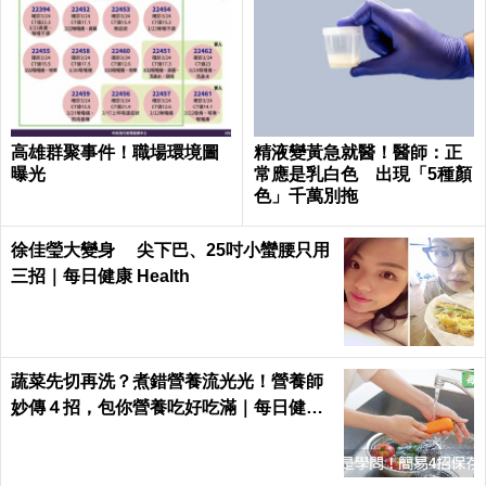
高雄群聚事件！職場環境圖
精液變黃急就醫！醫師：正
曝光
常應是乳白色 出現「5種顏
色」千萬別拖
徐佳瑩大變身 尖下巴、25吋小蠻腰只用
三招｜每日健康 Health
蔬菜先切再洗？煮錯營養流光光！營養師
妙傳４招，包你營養吃好吃滿｜每日健康
Health