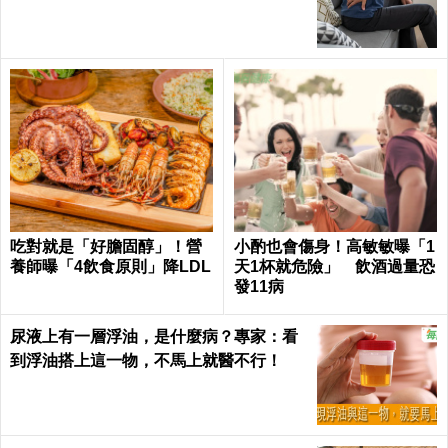
吃對就是「好膽固醇」！營
小酌也會傷身！高敏敏曝「1
養師曝「4飲食原則」降LDL
天1杯就危險」 飲酒過量恐
發11病
尿液上有一層浮油，是什麼病？專家：看
到浮油搭上這一物，不馬上就醫不行！