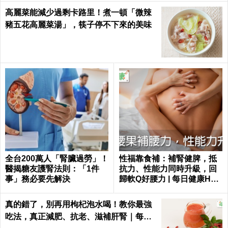
高麗菜能減少過剩卡路里！煮一頓「微辣
豬五花高麗菜湯」，筷子停不下來的美味
全台200萬人「腎臟過勞」！
性福靠食補：補腎健脾，抵
醫揭糖友護腎法則：「1件
抗力、性能力同時升級，回
事」務必要先解決
歸軟Q好腰力 | 每日健康Heal
th
真的錯了，別再用枸杞泡水喝！教你最強
吃法，真正減肥、抗老、滋補肝腎｜每日