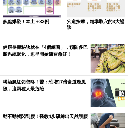
多點爆發！本土＋33例
穴道按摩，精準取穴的3大祕
訣
健康長壽秘訣就在「4個練習」，預防多巴
胺系統退化，愈早開始練習愈好！
喝酒臉紅勿忽略！醫：恐增17倍食道癌風
險，這兩種人最危險
動不動就閃到腰！醫教4步驟練出天然護腰