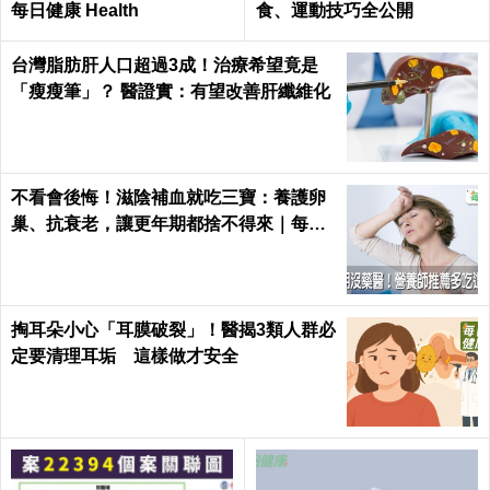
每日健康 Health
食、運動技巧全公開
台灣脂肪肝人口超過3成！治療希望竟是
「瘦瘦筆」？ 醫證實：有望改善肝纖維化
不看會後悔！滋陰補血就吃三寶：養護卵
巢、抗衰老，讓更年期都捨不得來｜每日
健康 Health
掏耳朵小心「耳膜破裂」！醫揭3類人群必
定要清理耳垢 這樣做才安全