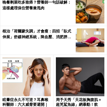
晚餐剩菜吃多致癌？營養師一句話破解：
這樣處理保住營養兼甩肉
根治「荷爾蒙失調」才會瘦：四招「臥式
伸展」舒緩神經系統，降血壓、消肥胖這
樣練最簡單！
眩暈症永久不可逆？耳鼻喉
周予天秀「天花板胸腹肌＋
科醫師：六大威脅要避開｜
超兇鯊魚線」網暴動！飲