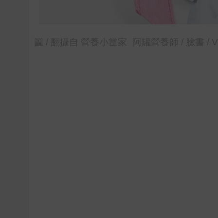
圖 / 翻攝自 營養小當家_阿罐營養師 / 臉書 / Via ht