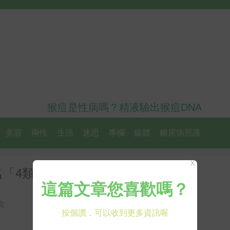
猴痘是性病嗎？精液驗出猴痘DNA
美容
兩性
生活
迷思
專欄
媒體
糖尿病照護
X
「4類食物」可預防
食