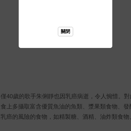
關閉
僅40歲的歌手朱俐靜也因乳癌病逝，令人惋惜。對
飲食上多攝取富含優質魚油的魚類、漿果類食物、發
致乳癌的風險的食物，如精製糖、酒精、油炸類食物