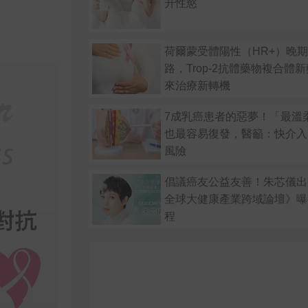
升性慾
荷爾蒙受體陽性（HR+）晚
路，Trop-2抗體藥物複合體
來治療新轉機
7成乳癌患者的惡夢！「最溫
也最容易復發，醫籲：快介入
風險
倡議癌友公益友善！朱芯儀出席
全球大健康產業跨域論壇》曝
程