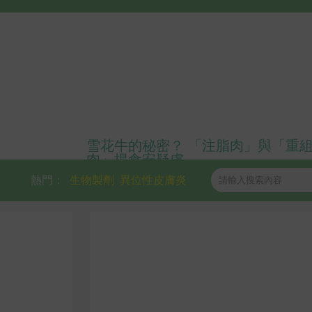
雪花牛的秘密？ 「注脂肉」與「重
肉」揭食安疑慮
熱門：
生物製劑
異位性皮膚炎