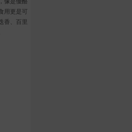
，像是優酪
食用更是可
迭香、百里
。