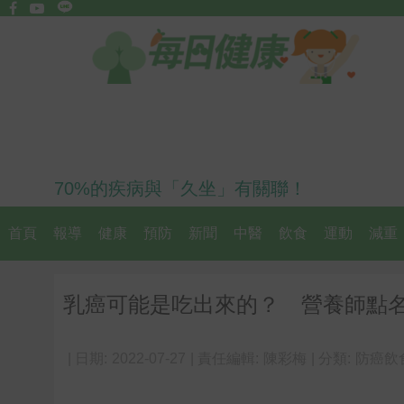
70%的疾病與「久坐」有關聯！
首頁
報導
健康
預防
新聞
中醫
飲食
運動
減重
乳癌可能是吃出來的？ 營養師點名
| 日期:
2022-07-27
| 責任編輯:
陳彩梅
| 分類:
防癌飲