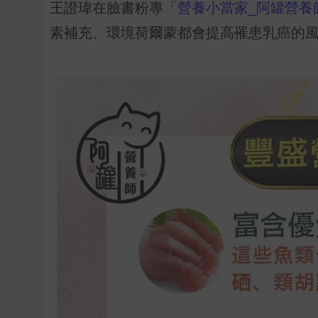
王證瑋在臉書粉專「
營養小當家_阿罐營養
素補充、環境荷爾蒙都會提高罹患乳癌的