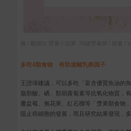
圖 / 翻攝自 營養小當家_阿罐營養師 / 臉書 / Via ht
多吃4類食物 有助遠離乳癌因子
王證瑋建議，可以多吃「富含優質魚油的魚類
脂肪酸、硒、類胡蘿蔔素等抗氧化物質，
覆盆莓、無花果、紅石榴等「漿果類食物
阻止癌細胞的發展，而且研究結果發現，