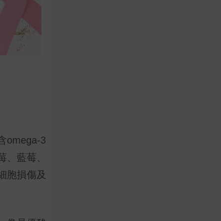
ega-3
莓、藍莓、
細胞損傷及