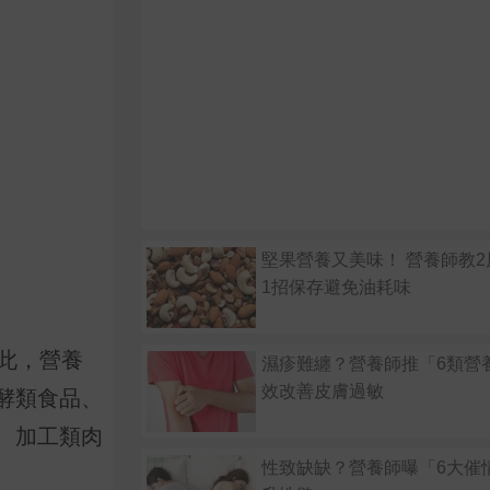
堅果營養又美味！ 營養師教
1招保存避免油耗味
此，營養
濕疹難纏？營養師推「6類營
效改善皮膚過敏
酵類食品、
、加工類肉
性致缺缺？營養師曝「6大催