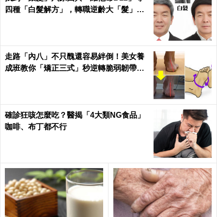
四種「白髮解方」，轉職逆齡大「髮」
師！｜每日健康Health
走路「內八」不只醜還容易絆倒！美女養
成班教你「矯正三式」秒逆轉脆弱韌帶肌
肉！
確診狂咳怎麼吃？醫揭「4大類NG食品」
咖啡、布丁都不行