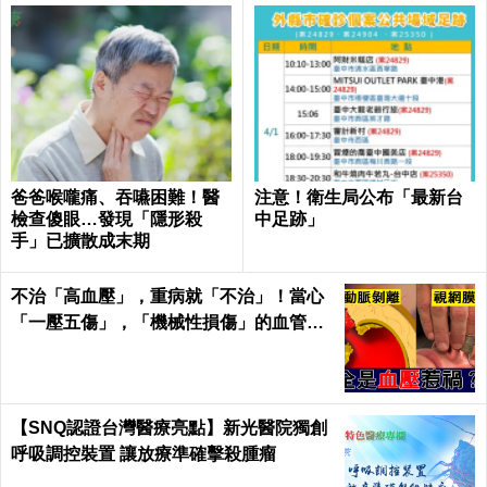
爸爸喉嚨痛、吞嚥困難！醫
注意！衛生局公布「最新台
檢查傻眼…發現「隱形殺
中足跡」
手」已擴散成末期
不治「高血壓」，重病就「不治」！當心
「一壓五傷」，「機械性損傷」的血管衝
擊！｜每日健康Health
【SNQ認證台灣醫療亮點】新光醫院獨創
呼吸調控裝置 讓放療準確擊殺腫瘤