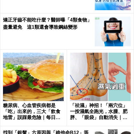
矯正牙齒不能吃什麼？醫師曝「4類食物」
盡量避免 這1類還會導致鋼絲變形
糖尿病、心血管疾病都是
「祛濕」神招！「兩穴位」
「吃」出來的，三大「飲食
一按濕氣全跑光，水腫、肥
地雷」誤踩最危險｜每日健
胖、「眼袋」自動消失｜每
康
日健康Health
找到「銀髮」六原因與「維他命B12」等