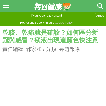
If you keep read content ,
Argee
Represent argee with ours
Cookie Policy
.
乾咳、乾痛就是確診？如何區分新
冠與感冒？痰液出現這顏色快注意
責任編輯:
郭家和
/ 分類:
專題報導