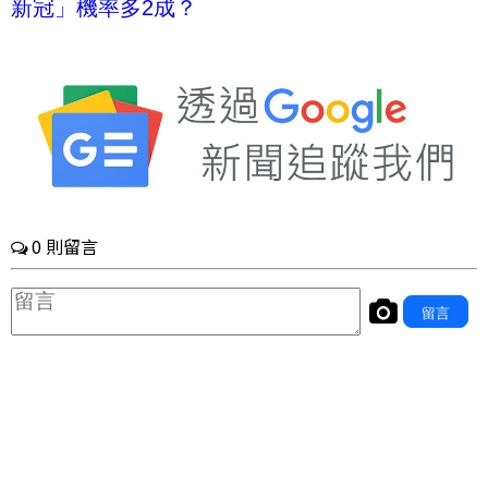
新冠」機率多2成？