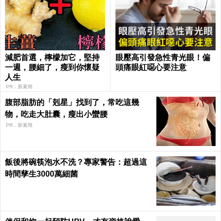
減肥首選，檸檬加它，堅持
眼壓高引發急性青光眼！偏
一週，腰細了，瘦到你懷疑
頭痛眼紅噁心要注意
人生
PR．新素簡
腹部脂肪的「剋星」找到了，常吃這幾
物，吃走大肚囊，瘦出小蠻腰
PR．新素簡
飯後將碗筷泡水不洗？專家警告：超過這
時間孳生3000萬細菌