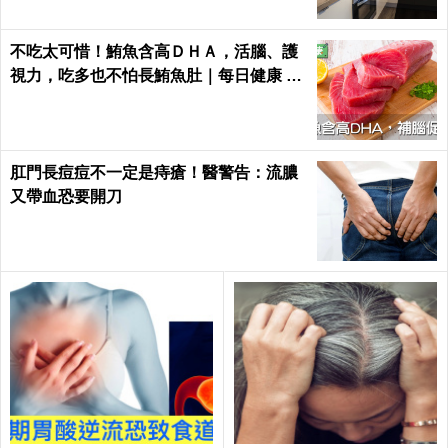
不吃太可惜！鮪魚含高ＤＨＡ，活腦、護
視力，吃多也不怕長鮪魚肚｜每日健康 He
alth
肛門長痘痘不一定是痔瘡！醫警告：流膿
又帶血恐要開刀