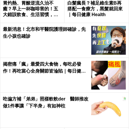
胃灼熱、胃酸逆流久治不
白髮瘋長？補足維生素B再
癒？早上一杯咖啡害的！五
搭配一食療方，黑髮就回來
大錯誤飲食、生活習慣，害
｜每日健康 Health
你胃酸翻騰，長期恐致「食
道癌」！
最新消息！北市和平醫院護理師確診，先
生小孩也確診
揭密痛「瘋」最愛四大食物，每吃必發
作！再吃當心全身關節皆淪陷｜每日健康
Health
吃偏方補「弟弟」照樣軟軟der 醫師推改
做1件事讓「下半身」有如神柱