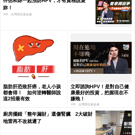
伴侶和妳一起預防HPV，才有資格說愛
妳！
PR．台灣癌症基金會
脂肪肝恐致肝癌，老人小孩
立即諮詢HPV！是對自己健
都會得！ 如何逆轉醫師說
康最好的投資，把握現在不
這2招最有效
嫌晚！
PR．台灣癌症基金會
廚房擺錯「整年漏財」還傷腎臟 2大破財
地雷再不改就遲了