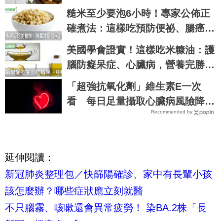
它
糙米至少要泡6小時！專家公佈正
確煮法：這樣吃預防便祕、腸癌，
肥胖症｜每日健康 Health
美國學會證實！這樣吃米糠油：護
腦防癡呆症、心臟病，營養完勝椰
子油｜每日健康 Health
「超強抗氧化劑」維生素E一次
看 每日足量攝取心臟病風險降低
Recommended by
近5成
延伸閱讀：
新冠肺炎整理包／快篩陽確診、家中有長輩小孩
該怎麼辦？哪些症狀應立刻就醫
不只腦霧、咳嗽還會異常疲勞！ 染BA.2株「長