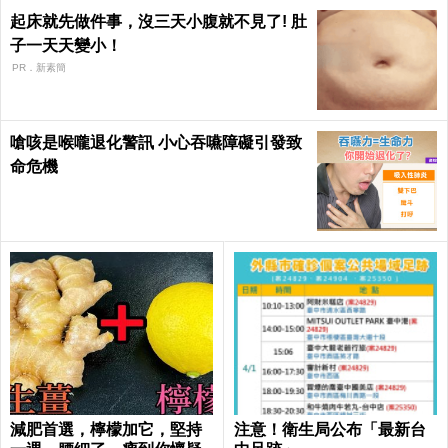
起床就先做件事，沒三天小腹就不見了! 肚
子一天天變小！
PR．新素簡
嗆咳是喉嚨退化警訊 小心吞嚥障礙引發致
命危機
減肥首選，檸檬加它，堅持
注意！衛生局公布「最新台