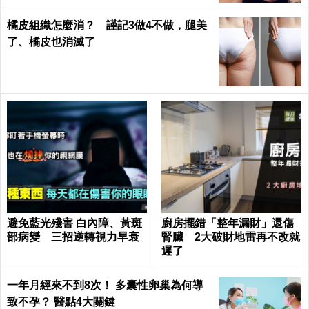
橘皮組織怎麼消？ 謹記3做4不做，腿美
了、橘皮也消滅了
避免藍光殘害 白內障、黃斑
廚房擺錯「整年漏財」還傷
部病變 三招逆轉視力早衰
腎臟 2大破財地雷再不改就
遲了
一年月經來不到8次！ 多囊性卵巢為何導
致不孕？ 醫點4大關鍵