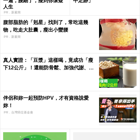
一週，腰細了，瘦到你懷疑
中足跡」
人生
PR．新素簡
腹部脂肪的「剋星」找到了，常吃這幾
物，吃走大肚囊，瘦出小蠻腰
PR．新素簡
真人實證：「豆漿」這樣喝，竟成功「瘦
下12公斤」！還能防骨鬆、加強代謝、平
衡激素「一杯多效」
伴侶和妳一起預防HPV，才有資格說愛
妳！
PR．台灣癌症基金會