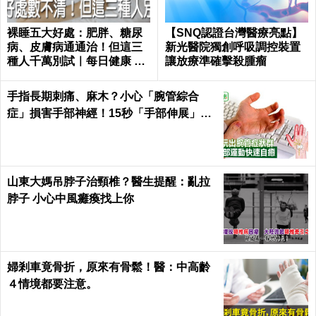
裸睡五大好處：肥胖、糖尿
【SNQ認證台灣醫療亮點】
病、皮膚病通通治！但這三
新光醫院獨創呼吸調控裝置
種人千萬別試｜每日健康 He
讓放療準確擊殺腫瘤
alth
手指長期刺痛、麻木？小心「腕管綜合
症」損害手部神經！15秒「手部伸展」這
樣練，別讓身體空「腕」惜！
山東大媽吊脖子治頸椎？醫生提醒：亂拉
脖子 小心中風癱瘓找上你
婦剎車竟骨折，原來有骨鬆！醫：中高齡
４情境都要注意。