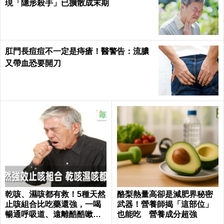
現「隱形殺手」已擴散成末期
肛門長痘痘不一定是痔瘡！醫警告：流膿
又帶血恐要開刀
乾咳、濕咳都有救！5種天然
酪梨熱量高卻是減肥界秘密
止咳組合比吃藥還強，一喝
武器！營養師揭「這部位」
暢通呼吸道、遠離酷酷嗽｜
也能吃 營養成分超強