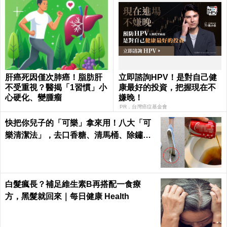
肝癌死因僅次肺癌！脂肪肝
立即諮詢HPV！是對自己健
不受重視？醫揭「1習慣」小
康最好的投資，把握現在不
心硬化、變腫瘤
嫌晚！
PR．台灣癌症基金會
快把你兒子的「可樂」拿來用！八大「可
樂清潔法」，去口香糖、清馬桶、除鏽效
果完勝清潔劑｜每日健康 Health
白髮瘋長？補足維生素B再搭配一食療
方，黑髮就回來｜每日健康 Health