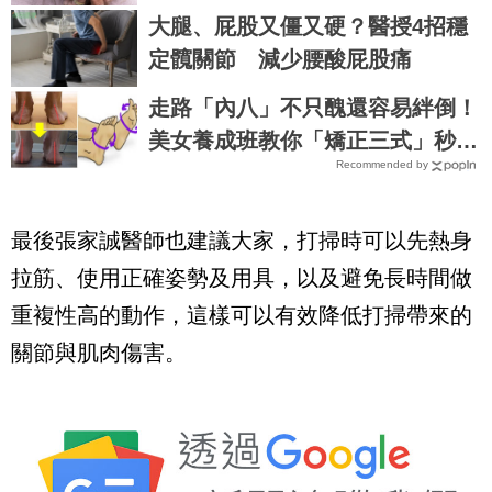
你「青春肉體」大勝同齡人！
大腿、屁股又僵又硬？醫授4招穩
定髖關節 減少腰酸屁股痛
走路「內八」不只醜還容易絆倒！
美女養成班教你「矯正三式」秒逆
Recommended by
轉脆弱韌帶肌肉！
最後張家誠醫師也建議大家，打掃時可以先熱身
拉筋、使用正確姿勢及用具，以及避免長時間做
重複性高的動作，這樣可以有效降低打掃帶來的
關節與肌肉傷害。