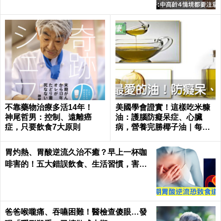
不靠藥物治療多活14年！
美國學會證實！這樣吃米糠
神尾哲男：控制、遠離癌
油：護腦防癡呆症、心臟
症，只要飲食7大原則
病，營養完勝椰子油｜每日
健康 Health
胃灼熱、胃酸逆流久治不癒？早上一杯咖
啡害的！五大錯誤飲食、生活習慣，害你
胃酸翻騰，長期恐致「食道癌」！
爸爸喉嚨痛、吞嚥困難！醫檢查傻眼…發