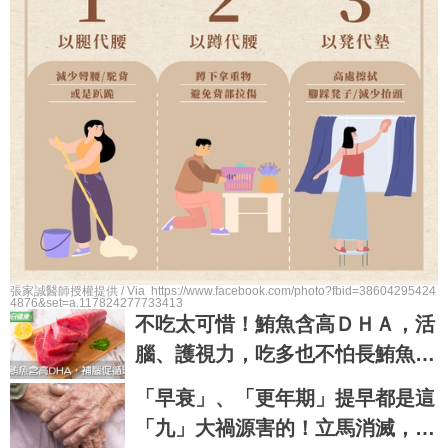
張家誠醫師授權提供 / Via https://www.facebook.com/photo?fbid=38604295424
4876&set=a.117824277733413
不吃太可惜！鮪魚含高ＤＨＡ，活
腦、護視力，吃多也不怕長鮪魚肚
｜每日健康 Health
「早衰」、「更年期」提早都是這
「九」大禍源害的！立馬消滅，讓