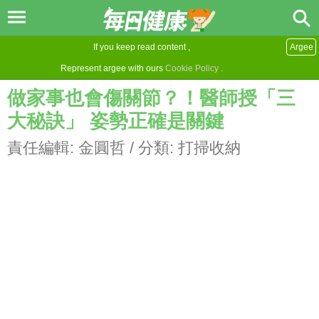
If you keep read content ,
Argee
Represent argee with ours
Cookie Policy
.
做家事也會傷關節？！醫師授「三
大秘訣」 姿勢正確是關鍵
責任編輯:
金圓哲
/ 分類:
打掃收納