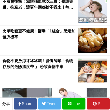
不看會後悔！滋陰補血就吃三寶：養護卵
巢、抗衰老，讓更年期都捨不得來｜每日
健康 Health
比單吃糖更不健康！醫曝「1組合」恐增加
發胖機率
食物不要放涼才冰冰箱！營養師曝「食物
存放的危險溫度帶 」 恐致食物中毒
分享
Share
Tweet
Line
Pin