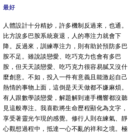
最好
人體設計十分精妙，許多機制反過來，也通。
比方說多巴胺系統衰退，人的專注力就會下
降。反過來，訓練專注力，則有助於預防多巴
胺不足。雖說談戀愛、吃巧克力也會有多巴
胺，但天天談戀愛、吃巧克力很容易膩又沒什
麼創意。不如，投入一件有意義且能激起自己
熱情的事物上面，這倒是天天做都不嫌麻煩。
有人跟數學談戀愛，解題解到連手機響都沒聽
見這般專注。我喜歡將生命歷程顯化為文字，
享受著靈光乍現的感覺。修行人則在練氣、靜
心觀想過程中，抵達一心不亂的祥和之境。極