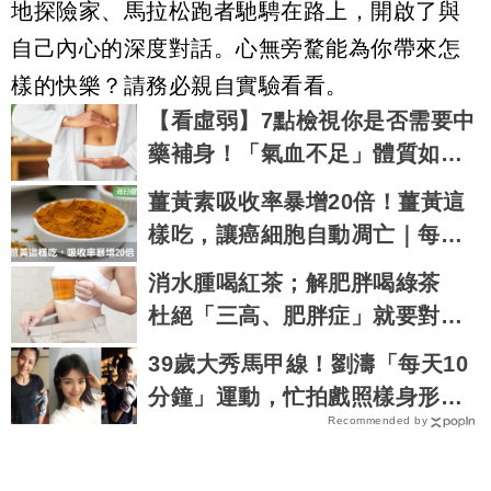
地探險家、馬拉松跑者馳騁在路上，開啟了與
自己內心的深度對話。心無旁騖能為你帶來怎
樣的快樂？請務必親自實驗看看。
【看虛弱】7點檢視你是否需要中
藥補身！「氣血不足」體質如何
進行調整？
薑黃素吸收率暴增20倍！薑黃這
樣吃，讓癌細胞自動凋亡｜每日
健康 Health
消水腫喝紅茶；解肥胖喝綠茶
杜絕「三高、肥胖症」就要對症
喝茶
39歲大秀馬甲線！劉濤「每天10
分鐘」運動，忙拍戲照樣身形緊
Recommended by
實