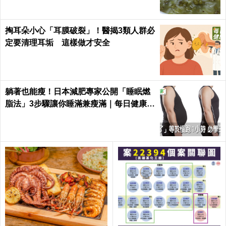
掏耳朵小心「耳膜破裂」！醫揭3類人群必
定要清理耳垢 這樣做才安全
躺著也能瘦！日本減肥專家公開「睡眠燃
脂法」3步驟讓你睡滿兼瘦滿｜每日健康 H
ealth