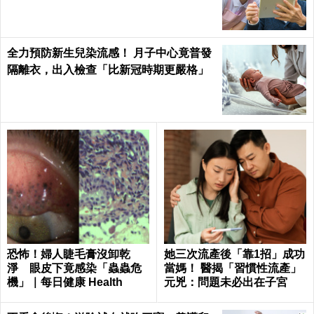
自己｜每日健康
全力預防新生兒染流感！ 月子中心竟普發
隔離衣，出入檢查「比新冠時期更嚴格」
恐怖！婦人睫毛膏沒卸乾
她三次流產後「靠1招」成功
淨 眼皮下竟感染「蟲蟲危
當媽！ 醫揭「習慣性流產」
機」｜每日健康 Health
元兇：問題未必出在子宮