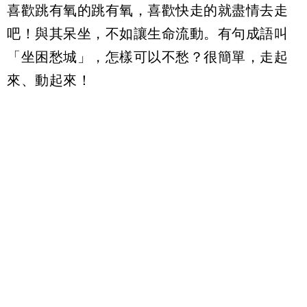
喜歡跳有氧的跳有氧，喜歡快走的就盡情去走
吧！與其呆坐，不如讓生命流動。有句成語叫
「坐困愁城」，怎樣可以不愁？很簡單，走起
來、動起來！