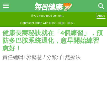
If you keep read content ,
Argee
Represent argee with ours
Cookie Policy
.
健康長壽秘訣就在「4個練習」，預
防多巴胺系統退化，愈早開始練習
愈好！
責任編輯:
郭懿慧
/ 分類:
自然療法