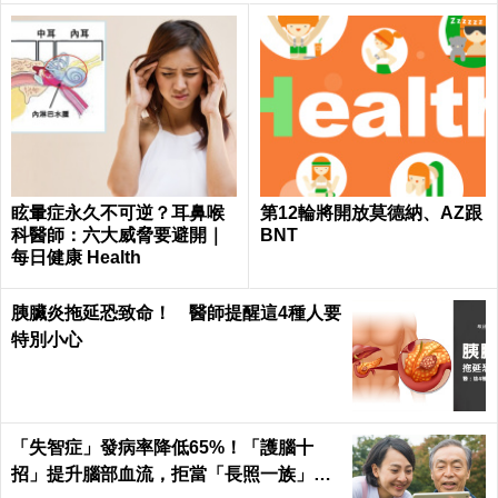
眩暈症永久不可逆？耳鼻喉
第12輪將開放莫德納、AZ跟
科醫師：六大威脅要避開｜
BNT
每日健康 Health
胰臟炎拖延恐致命！ 醫師提醒這4種人要
特別小心
「失智症」發病率降低65%！「護腦十
招」提升腦部血流，拒當「長照一族」靠