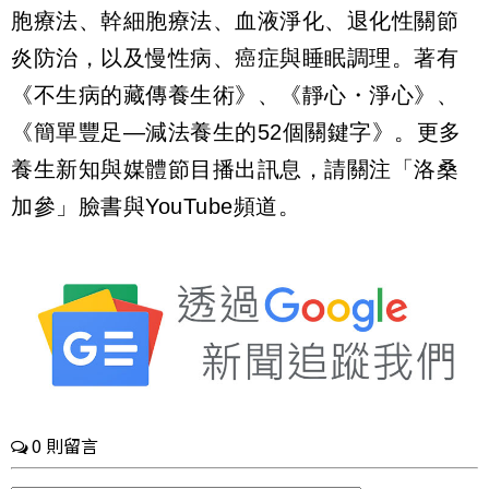
胞療法、幹細胞療法、血液淨化、退化性關節
炎防治，以及慢性病、癌症與睡眠調理。著有
《不生病的藏傳養生術》、《靜心・淨心》、
《簡單豐足—減法養生的52個關鍵字》。更多
養生新知與媒體節目播出訊息，請關注「洛桑
加參」臉書與YouTube頻道。