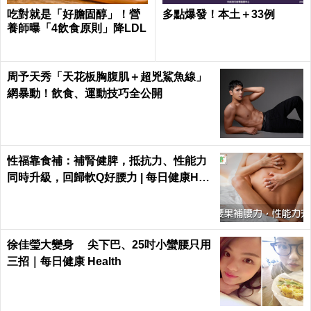
吃對就是「好膽固醇」！營
多點爆發！本土＋33例
養師曝「4飲食原則」降LDL
周予天秀「天花板胸腹肌＋超兇鯊魚線」
網暴動！飲食、運動技巧全公開
性福靠食補：補腎健脾，抵抗力、性能力
同時升級，回歸軟Q好腰力 | 每日健康Hea
lth
徐佳瑩大變身 尖下巴、25吋小蠻腰只用
三招｜每日健康 Health