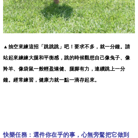
▲抽空來練這招「跳跳跳」吧！要求不多，就一分鐘。請
站起來練練大腿和平衡感，跳的時候觀想自己像兔子、像
羚羊、像袋鼠一般輕盈矯健、腿腳有力，連續跳上一分
鐘。經常練習，健康力就一點一滴存起來。
快樂任務：選件你在乎的事，心無旁騖把它做到