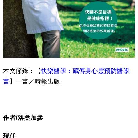
本文節錄：【
快樂醫學：藏傳身心靈預防醫學
書
】一書／時報出版
作者
/
洛桑加參
現任