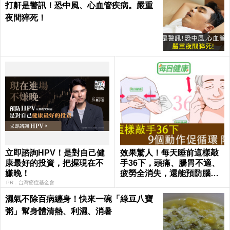
打鼾是警訊！恐中風、心血管疾病。嚴重
夜間猝死！
立即諮詢HPV！是對自己健
效果驚人！每天睡前這樣敲
康最好的投資，把握現在不
手36下，頭痛、腸胃不適、
嫌晚！
疲勞全消失，還能預防腦中
風！｜每日健康Health
PR．台灣癌症基金會
濕氣不除百病纏身！快來一碗「綠豆八寶
粥」幫身體清熱、利濕、消暑