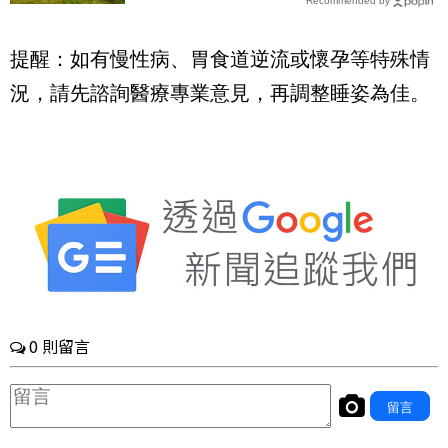
Recommended by
少吃為妙｜每日健康Health
提醒：如有慢性病、胃食道逆流或懷孕等特殊情
況，請先諮詢醫療專業意見，再調整睡姿為佳。