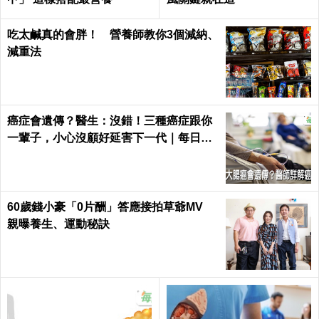
吃太鹹真的會胖！ 營養師教你3個減納、
減重法
癌症會遺傳？醫生：沒錯！三種癌症跟你
一輩子，小心沒顧好延害下一代｜每日健
康 Health
60歲錢小豪「0片酬」答應接拍草爺MV
親曝養生、運動秘訣