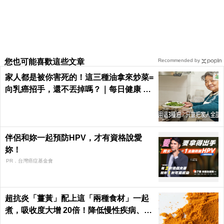
您也可能喜歡這些文章
Recommended by
家人都是被你害死的！這三種油拿來炒菜=
向乳癌招手，還不丟掉嗎？｜每日健康 He
alth
伴侶和妳一起預防HPV，才有資格說愛
妳！
PR．台灣癌症基金會
超抗炎「薑黃」配上這「兩種食材」一起
煮，吸收度大增 20倍！降低慢性疾病、癌
症發生率！