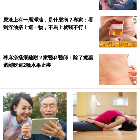
尿液上有一層浮油，是什麼病？專家：看
到浮油搭上這一物，不馬上就醫不行！
蕁麻疹搔癢難耐？家醫科醫師：除了擦藥
還能吃這2種水果止癢