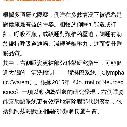
根據多項研究觀察，側睡在多數情況下被認為是
對健康最有益的睡姿。相較於仰睡可能造成打
鼾、呼吸不順，或趴睡對頸椎的壓迫，側睡有助
於維持呼吸道通暢、減輕脊椎壓力，進而提升睡
眠品質。
其中，右側睡姿更被部分科學研究指出，可能促
進大腦的「清洗機制」──膠淋巴系統（Glympha
tic System）。根據2015年《Journal of Neurosc
ience》一項以動物為對象的研究發現，右側睡姿
能幫助該系統更有效率地清除腦部代謝廢物，包
括與阿茲海默症相關的β類澱粉蛋白質。