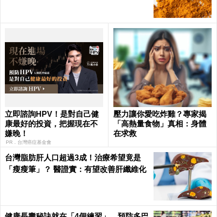
立即諮詢HPV！是對自己健
壓力讓你愛吃炸雞？專家揭
康最好的投資，把握現在不
「高熱量食物」真相：身體
嫌晚！
在求救
PR．台灣癌症基金會
台灣脂肪肝人口超過3成！治療希望竟是
「瘦瘦筆」？ 醫證實：有望改善肝纖維化
健康長壽秘訣就在「4個練習」，預防多巴