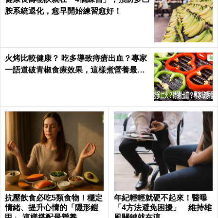
胺系統退化，愈早開始練習愈好！
火烤比較健康？ 吃多導致痔瘡出血？專家
一語道破青椒食療效果，這樣煮營養最足
｜每日健康 Health
抗壓飲食必吃5類食物！穩定
年紀輕輕就硬不起來！醫曝
情緒、提升心情的「隱形鎧
「4方法避免困擾」 維持雄
甲」 這樣搭配最營養
風關鍵就在這