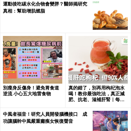
運動後吃碳水化合物會變胖？醫師揭研究
真相：幫助增肌燃脂
別瘦身反傷身！避免胃食道
真的錯了，別再用枸杞泡水
逆流 小心五大地雷食物
喝！教你最強吃法，真正減
肥、抗老、滋補肝腎｜每日
健康Health
中風者福音！研究人員開發腦機接口 成
功讓腦幹中風嚴重癱瘓女恢復聲音