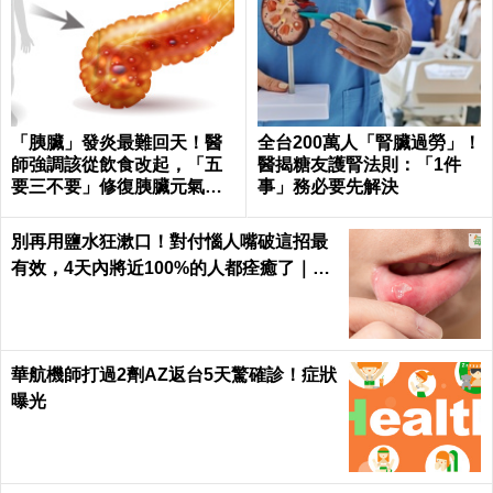
「胰臟」發炎最難回天！醫
全台200萬人「腎臟過勞」！
師強調該從飲食改起，「五
醫揭糖友護腎法則：「1件
要三不要」修復胰臟元氣｜
事」務必要先解決
每日健康 Health
別再用鹽水狂漱口！對付惱人嘴破這招最
有效，4天內將近100%的人都痊癒了｜每
日健康 Health
華航機師打過2劑AZ返台5天驚確診！症狀
曝光