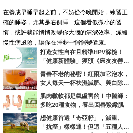
在養成早睡早起之前，不妨從今晚開始，練習正
確的睡姿，尤其是右側睡。這個看似微小的習
慣，或許就能悄悄改變你大腦的清潔效率、減緩
慢性病風險，讓你在睡夢中悄悄變健康。
打造女性自在且精準HPV篩檢！
「健康新體驗」獲頒《癌友友善公
益標章》
青春不老的秘密！紅棗加它泡水，
女人每天一杯祛濕減肥、美白除
斑，大媽秒變少女｜每日健康 Hea
肌肉鬆軟都是氣虛害的！中醫師：
lth
多吃20種食物，養出回春緊緻肌
想健康首選「奇亞籽」，減重、
「抗癌」樣樣通！但這「五種人」