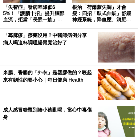
「失智症」發病率降低6
根治「荷爾蒙失調」才會
5%！「護腦十招」提升腦部
瘦：四招「臥式伸展」舒緩
血流，拒當「長照一族」靠
神經系統，降血壓、消肥胖
自己｜每日健康
這樣練最簡單！
「蕁麻疹」擦藥沒用？中醫師病例分享
病人喝這杯調理腸胃竟治好了
米腸、香腸的「外衣」是塑膠做的？咬起
來有韌性的要小心｜每日健康 Health
成人感冒糖漿別給小孩亂喝，當心中毒傷
身