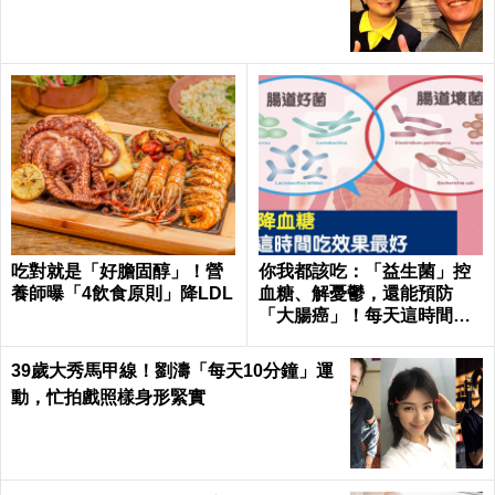
吃對就是「好膽固醇」！營
你我都該吃：「益生菌」控
養師曝「4飲食原則」降LDL
血糖、解憂鬱，還能預防
「大腸癌」！每天這時間吃
最有效｜每日健康Health
39歲大秀馬甲線！劉濤「每天10分鐘」運
動，忙拍戲照樣身形緊實