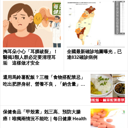
掏耳朵小心「耳膜破裂」！
全國最新確診地圖曝光，已
醫揭3類人群必定要清理耳
達832確診病例
垢 這樣做才安全
還用馬鈴薯配飯？三種「食物搭配禁忌」
吃出肥胖身材、營養不良，「鈉含量」爆
表！｜每日健康Health
保健食品「甲殼素」剋三高、預防大腸
癌！唯獨兩情況不能吃｜每日健康 Health