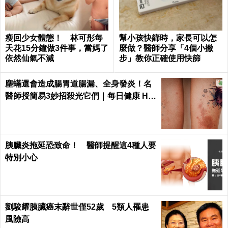
瘦回少女體態！ 林可彤每
幫小孩快篩時，家長可以怎
天花15分鐘做3件事，當媽了
麼做？醫師分享「4個小撇
依然仙氣不減
步」教你正確使用快篩
塵蟎還會造成腸胃道腸漏、全身發炎！名
醫師授簡易3妙招殺光它們｜每日健康 He
alth
胰臟炎拖延恐致命！ 醫師提醒這4種人要
特別小心
劉駿耀胰臟癌末辭世僅52歲 5類人罹患
風險高