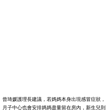
曾琦媛護理長建議，若媽媽本身出現感冒症狀，
月子中心也會安排媽媽盡量留在房內，新生兒則