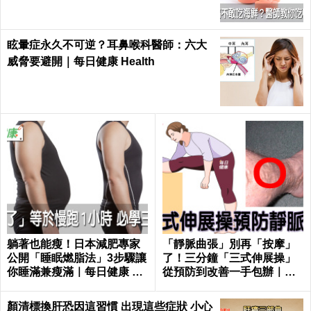
眩暈症永久不可逆？耳鼻喉科醫師：六大
威脅要避開｜每日健康 Health
躺著也能瘦！日本減肥專家
「靜脈曲張」別再「按摩」
公開「睡眠燃脂法」3步驟讓
了！三分鐘「三式伸展操」
你睡滿兼瘦滿｜每日健康 He
從預防到改善一手包辦｜每
alth
日健康 Health
顏清標換肝恐因這習慣 出現這些症狀 小心