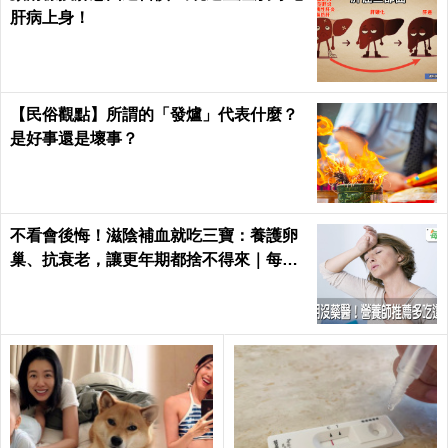
肝病上身！
【民俗觀點】所謂的「發爐」代表什麼？
是好事還是壞事？
不看會後悔！滋陰補血就吃三寶：養護卵
巢、抗衰老，讓更年期都捨不得來｜每日
健康 Health