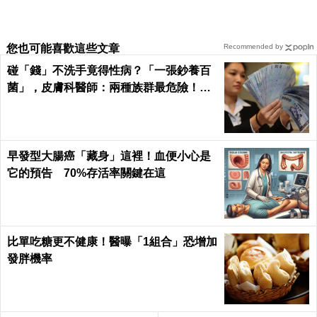
您也可能喜歡這些文章
Recommended by
碰「錢」不洗手竟得性病？「一張鈔養百
菌」，皮膚科醫師：兩種族群最危險！｜
每日健康Health
早發型大腸癌「藏身」這裡！血便小心是
它的預告 70%存活率關鍵在這
比單吃糖更不健康！醫曝「1組合」恐增加
發胖機率