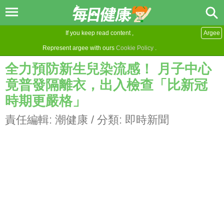
If you keep read content ,
Argee
Represent argee with ours
Cookie Policy
.
全力預防新生兒染流感！ 月子中心
竟普發隔離衣，出入檢查「比新冠
時期更嚴格」
責任編輯:
潮健康
/ 分類:
即時新聞