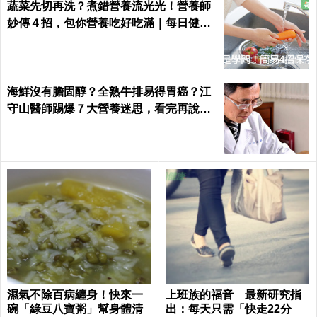
蔬菜先切再洗？煮錯營養流光光！營養師
妙傳４招，包你營養吃好吃滿｜每日健康
Health
海鮮沒有膽固醇？全熟牛排易得胃癌？江
守山醫師踢爆７大營養迷思，看完再說你
懂健康｜每日健康 Health
濕氣不除百病纏身！快來一
上班族的福音 最新研究指
碗「綠豆八寶粥」幫身體清
出：每天只需「快走22分