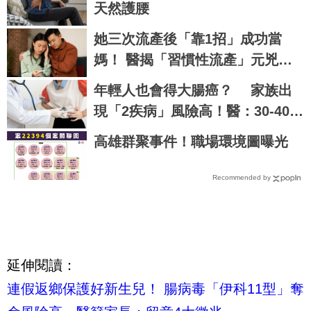
天然護腰
她三次流產後「靠1招」成功當
媽！ 醫揭「習慣性流產」元兇：
問題未必出在子宮
年輕人也會得大腸癌？ 家族出
現「2疾病」風險高！醫：30-40歲
要多做「這檢查」
高雄群聚事件！職場環境圖曝光
Recommended by
延伸閱讀：
連假返鄉保護好新生兒！ 腸病毒「伊科11型」奪