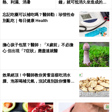
熱、利濕、消暑
鐘」就可抵消久坐造成的死
亡風險
忘記吃藥可以補吃嗎？醫師勸：珍惜性命
別亂吃｜每日健康 Health
擔心孩子包莖？醫師：「X歲前」不必擔
心 但出現「7症狀」應盡速就醫
效果絕頂！中醫師教你黃耆這樣吃消水
腫、泡茶喝補元氣，沒試過別說你懂養生
｜每日健康 Health