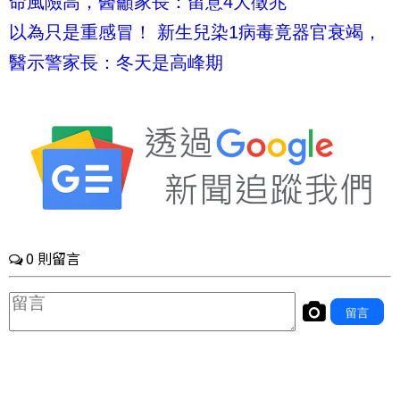
命風險高，醫籲家長：留意4大徵兆
以為只是重感冒！ 新生兒染1病毒竟器官衰竭，
醫示警家長：冬天是高峰期