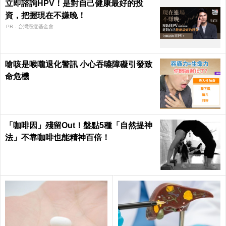
立即諮詢HPV！是對自己健康最好的投
資，把握現在不嫌晚！
PR．台灣癌症基金會
嗆咳是喉嚨退化警訊 小心吞嚥障礙引發致
命危機
「咖啡因」殘留Out！盤點5種「自然提神
法」不靠咖啡也能精神百倍！