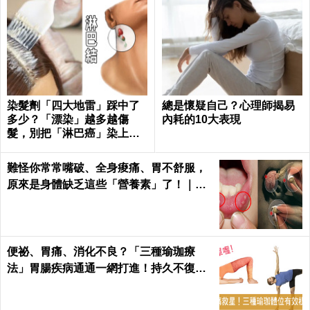
染髮劑「四大地雷」踩中了
總是懷疑自己？心理師揭易
多少？「漂染」越多越傷
內耗的10大表現
髮，別把「淋巴癌」染上
身！｜每日健康Health
難怪你常常嘴破、全身痠痛、胃不舒服，
原來是身體缺乏這些「營養素」了！｜每
日健康 Health
便祕、胃痛、消化不良？「三種瑜珈療
法」胃腸疾病通通一網打進！持久不復
發！