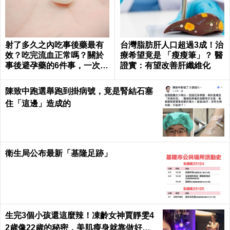
射了多久之內吃事後藥最有
台灣脂肪肝人口超過3成！治
效？吃完流血正常嗎？關於
療希望竟是 「瘦瘦筆」？ 醫
事後避孕藥的6件事，一次報
證實：有望改善肝纖維化
你知｜每日健康 Health
陳致中跑選舉跑到掛病號，竟是腎結石塞
住「這邊」造成的
衛生局公布最新「基隆足跡」
生完3個小孩還這麼辣！凍齡女神賈靜雯4
2歲像22歲的秘密，美肌瘦身就靠做好這3