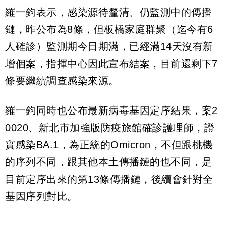
羅一鈞表示，感染源待釐清、仍監測中的傳播
鏈，昨公布為8條，但板橋家庭群聚（迄今有6
人確診）監測期今日期滿，已經滿14天沒有新
增個案，指揮中心因此宣布結案，目前還剩下7
條要繼續調查感染來源。
羅一鈞同時也公布最新病毒基因定序結果，案2
0020、新北市加強版防疫旅館確診護理師，證
實感染BA.1，為正統的Omicron，不但跟桃機
的序列不同，跟其他本土傳播鏈的也不同，是
目前定序出來的第13條傳播鏈，後續會針對全
基因序列對比。