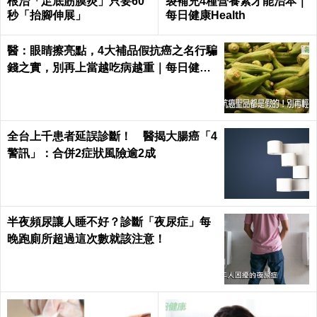
根治「足底筋膜炎」只要60
裂補充4種營養素才能治本｜
秒「抬腳伸展」
每日健康Health
醫：眼睛擦亮點，4大補品假抗癌之名行騙
錢之實，別再上當越吃病越重｜每日健康
Health
全台上千患者延誤診斷！ 醫揭大腸癌「4
警訊」：合併2症狀風險逾2成
半夜頻尿讓人睡不好？診斷「夜尿症」每
晚跑廁所超過這次數就該注意！