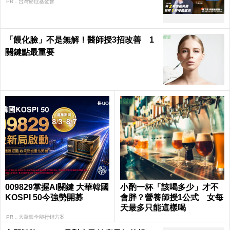
PR．台灣癌症基金會
「饅化臉」不是無解！醫師授3招改善 1
關鍵點最重要
009829掌握AI關鍵 大華韓國
小酌一杯「該喝多少」才不
KOSPI 50今強勢開募
會胖？營養師授1公式 女每
天最多只能這樣喝
PR．大華銀全能行銷方案