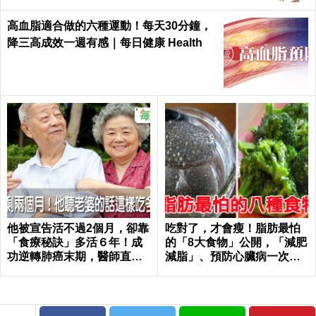
高血脂適合做的六種運動！每天30分鐘，
降三高成效一週有感｜每日健康 Health
他被宣告活不過2個月，卻靠
吃對了，才會瘦！脂肪最怕
「食療秘訣」多活６年！成
的「8大食物」公開，「減肥
功逆轉肺癌末期，醫師直
減脂」、預防心臟病一次滿
呼：不可思議｜每日健康 He
足｜每日健康Health
alth