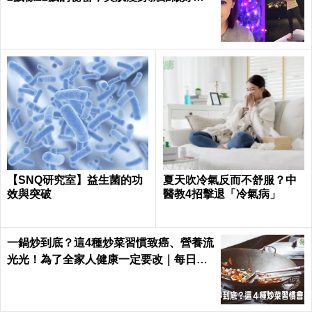
件事｜每日健康 Health
【SNQ研究室】益生菌的功
夏天吹冷氣反而不舒服？中
效與突破
醫教4招擊退「冷氣病」
一鍋炒到底？這4種炒菜習慣致癌、營養流
光光！為了全家人健康一定要改｜每日健
康 Health