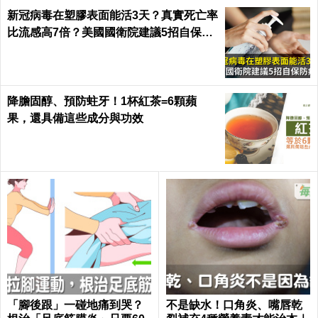
新冠病毒在塑膠表面能活3天？真實死亡率
比流感高7倍？美國國衛院建議5招自保防
病毒
降膽固醇、預防蛀牙！1杯紅茶=6顆蘋
果，還具備這些成分與功效
「腳後跟」一碰地痛到哭？
不是缺水！口角炎、嘴唇乾