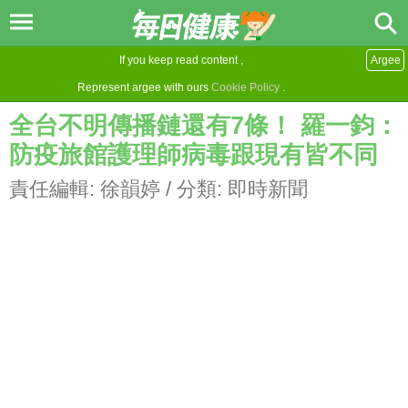
If you keep read content ,
Argee
Represent argee with ours
Cookie Policy
.
全台不明傳播鏈還有7條！ 羅一鈞：
防疫旅館護理師病毒跟現有皆不同
責任編輯:
徐韻婷
/ 分類:
即時新聞