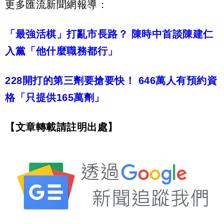
更多匯流新聞網報導：
「最強活棋」打亂市長路？ 陳時中首談陳建仁
入黨「他什麼職務都行」
228開打的第三劑要搶要快！ 646萬人有預約資
格「只提供165萬劑」
【文章轉載請註明出處】