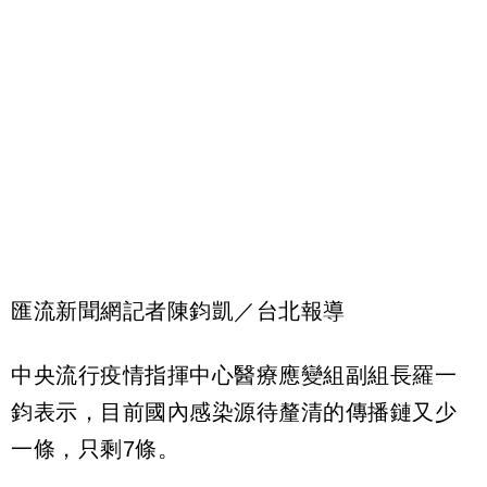
匯流新聞網記者陳鈞凱／台北報導
中央流行疫情指揮中心醫療應變組副組長羅一
鈞表示，目前國內感染源待釐清的傳播鏈又少
一條，只剩7條。