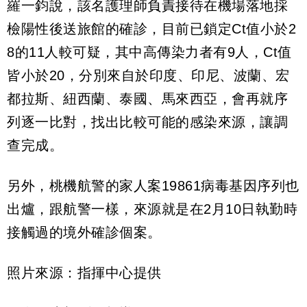
羅一鈞說，該名護理師負責接待在機場落地採
檢陽性後送旅館的確診，目前已鎖定Ct值小於2
8的11人較可疑，其中高傳染力者有9人，Ct值
皆小於20，分別來自於印度、印尼、波蘭、宏
都拉斯、紐西蘭、泰國、馬來西亞，會再就序
列逐一比對，找出比較可能的感染來源，讓調
查完成。
另外，桃機航警的家人案19861病毒基因序列也
出爐，跟航警一樣，來源就是在2月10日執勤時
接觸過的境外確診個案。
照片來源：指揮中心提供