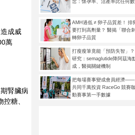
念：懷孕率、活產率比任何數
AMH過低 ≠ 卵子品質差！ 
要打到高劑量？ 醫揭「聯合
眾造成威
轉卵子品質
0萬
打瘦瘦筆竟能「預防失智」？
研究：semaglutide降阿茲
成，醫揭關鍵機制
把每場賽事變成會員經濟——
共同千萬投資 RaceGo 競
末期腎臟病
動賽事第一手數據
物控糖、