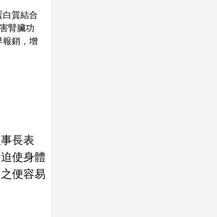
蛋白質結合
傷害腎臟功
早報銷，增
理事長表
會迫使身體
久之便容易