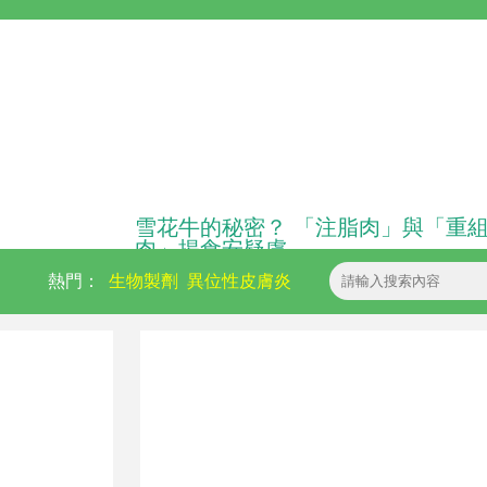
雪花牛的秘密？ 「注脂肉」與「重
肉」揭食安疑慮
熱門：
生物製劑
異位性皮膚炎