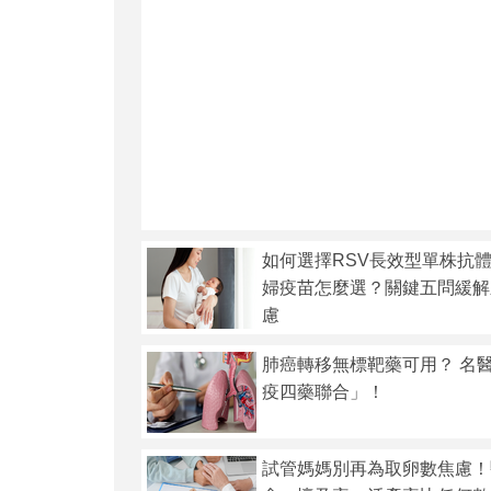
如何選擇RSV長效型單株抗體
婦疫苗怎麼選？關鍵五問緩解
慮
肺癌轉移無標靶藥可用？ 名
疫四藥聯合」！
試管媽媽別再為取卵數焦慮！