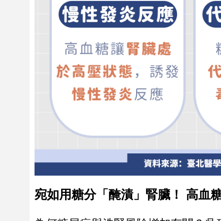
宛如用糖分「醃漬」腎臟！ 高血