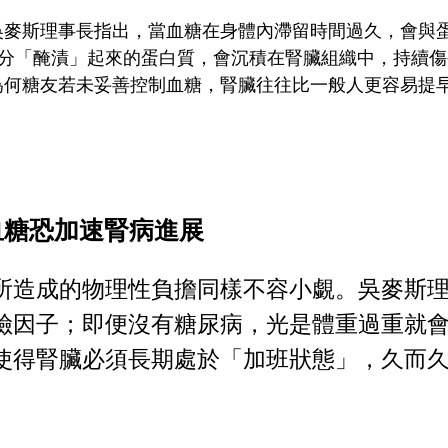
吳麥斯理事長指出，當血糖在身體內滯留時間過久，會與
糖分「醃漬」起來的蛋白質，會沉積在腎臟組織中，持續
為何糖友若未妥善控制血糖，腎臟往往比一般人更容易提
血糖恐加速腎病進展
所造成的物理性負擔同樣不容小覷。吳麥斯
險因子；即便沒有糖尿病，光是體重過重就
使得腎臟必須長期處於「加班狀態」，久而