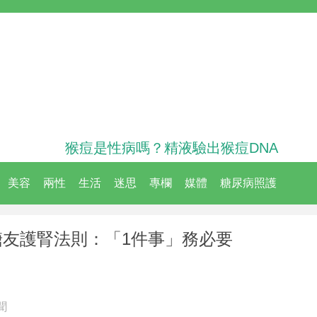
猴痘是性病嗎？精液驗出猴痘DNA
美容
兩性
生活
迷思
專欄
媒體
糖尿病照護
糖友護腎法則：「1件事」務必要
聞