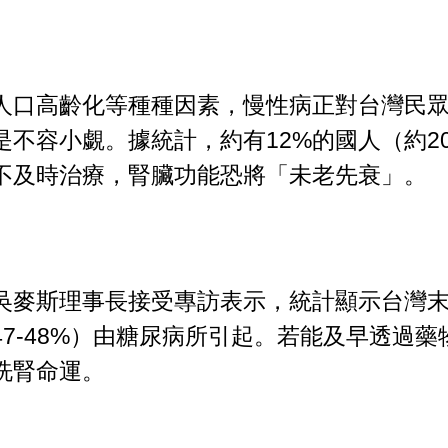
人口高齡化等種種因素，慢性病正對台灣民
不容小覷。據統計，約有12%的國人（約20
不及時治療，腎臟功能恐將「未老先衰」。
吳麥斯理事長接受專訪表示，統計顯示台灣
7-48%）由糖尿病所引起。若能及早透過藥
洗腎命運。