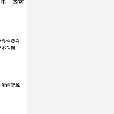
由單一因素
發慢性發炎
受不住衝
水流經腎臟