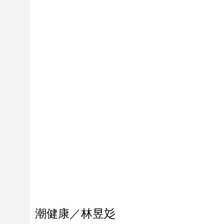
潮健康／林昱彣