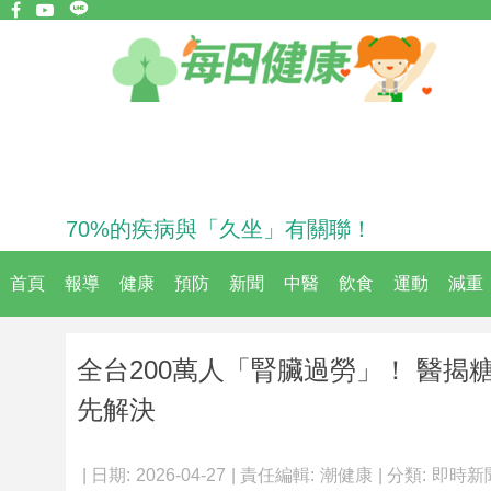
70%的疾病與「久坐」有關聯！
首頁
報導
健康
預防
新聞
中醫
飲食
運動
減重
全台200萬人「腎臟過勞」！ 醫揭
先解決
| 日期:
2026-04-27
| 責任編輯:
潮健康
| 分類:
即時新